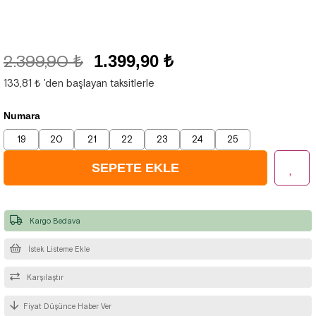
2.399,90 ₺
1.399,90 ₺
133,81 ₺
'den başlayan taksitlerle
Numara
19
20
21
22
23
24
25
Kargo Bedava
İstek Listeme Ekle
Karşılaştır
Fiyat Düşünce Haber Ver