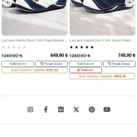
18
19
20
21
18
19
20
21
22
23
24
Lacivert Hakiki Deri Cırtlı Erkek Bebek Ayakkabı Patik
Lacivert Hakiki Deri Cırtlı Yazlık Erkek Bebek Spor Ayakkabı
★
★
★
★
★
★
★
★
★
★
649,90 ₺
749,90 ₺
1.249,90 ₺
1.249,90 ₺
%48İndirim
Fırsat Ürünü
%40İndirim
Fırsat Ürünü
%25 İndirim | Sepette
₺487,42
Tükeniyor
%25 İndirim | Sepette
₺562,42