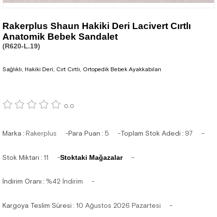
Rakerplus Shaun Hakiki Deri Lacivert Cırtlı
Anatomik Bebek Sandalet
(R620-L.19)
Sağlıklı, Hakiki Deri, Cırt Cırtlı, Ortopedik Bebek Ayakkabıları
0.0
Marka
:
Rakerplus
Para Puan
:
5
Toplam Stok Adedi
:
97
Stok Miktarı
:
11
Stoktaki Mağazalar
İndirim Oranı
:
%
42
İndirim
Kargoya Teslim Süresi
:
10 Ağustos 2026 Pazartesi