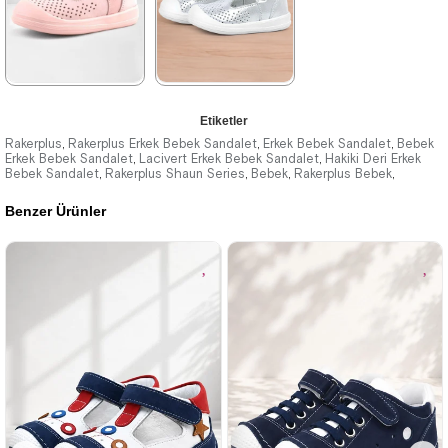
%42İndirim
Ücretsiz
%42İndirim
Ücretsiz
Kargo
Kargo
Tükeniyor
★
★
★
★
★
★
★
★
★
★
Etiketler
1.399,90 ₺
1.399,90 ₺
Rakerplus
Rakerplus Erkek Bebek Sandalet
Erkek Bebek Sandalet
Bebek
,
,
,
Erkek Bebek Sandalet
Lacivert Erkek Bebek Sandalet
Hakiki Deri Erkek
,
,
Bebek Sandalet
2.399,90 ₺
Rakerplus Shaun Series
2.399,90 ₺
Bebek
Rakerplus Bebek
,
,
,
,
Benzer Ürünler
%42İndirim
Ücretsiz
%42İndirim
Ücretsiz
Kargo
Kargo