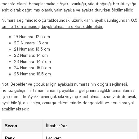
mesafe olarak hesaplanmalıdır. Ayak uzunluğu, vücut ağırlığı her iki ayağa
eşit olarak dağıtılmış olarak, yalın ayakla ve ayakta dururken ölçülmelidir.
Numara seçiminde; ölçü tablosundaki uzunlukların, ayak uzunluğundan 0,5
cm ile 1 cm arasında, büyük olmasına dikkat edilmelidir.
19 Numara: 12,5 cm
20 Numara: 13 cm
21 Numara: 13,5 cm
22 Numara: 14 cm
23 Numara: 14,7 cm
24 Numara: 15,5 cm
25 Numara: 16,5 cm
Not: Bebekler ve çocuklar için ayakkabı numarasının doğru seçilmesi,
henüz gelişimini tamamlamamış ayakların gelişimini sağlıklı tamamlaması
için önemlidir. Ayakkabının çok sıkı veya çok bol olması uzun vadede ayak,
ayak bileği, diz, kalça, omurga eklemlerinde dengesizlik ve sorunlara yol
açabilmektedir.
Sezon
İlkbahar Yaz
Renk
Lacivert