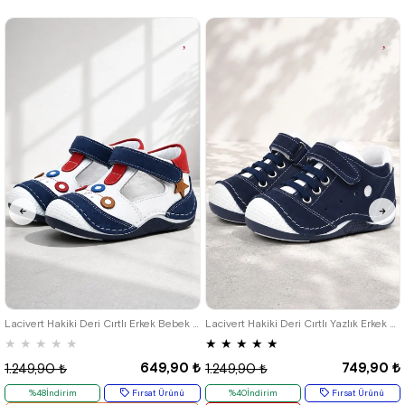
%42İndirim
Ücretsiz
%42İndirim
Ücretsiz
Kargo
Kargo
18
19
20
21
18
19
20
21
22
23
24
Lacivert Hakiki Deri Cırtlı Erkek Bebek Ayakkabı Patik
Lacivert Hakiki Deri Cırtlı Yazlık Erkek Bebek Spor Ayakkabı
★
★
★
★
★
★
★
★
★
★
649,90 ₺
749,90 ₺
1.249,90 ₺
1.249,90 ₺
%48İndirim
Fırsat Ürünü
%40İndirim
Fırsat Ürünü