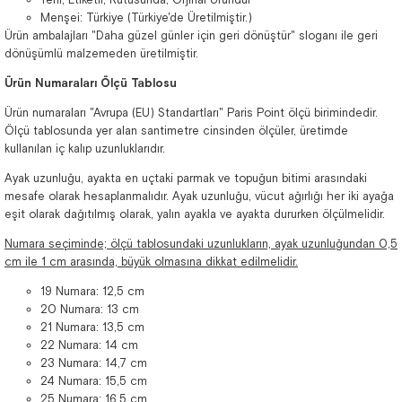
Menşei: Türkiye (Türkiye'de Üretilmiştir.)
Ürün ambalajları "Daha güzel günler için geri dönüştür" sloganı ile geri
dönüşümlü malzemeden üretilmiştir.
Ürün Numaraları Ölçü Tablosu
Ürün numaraları "Avrupa (EU) Standartları" Paris Point ölçü birimindedir.
Ölçü tablosunda yer alan santimetre cinsinden ölçüler, üretimde
kullanılan iç kalıp uzunluklarıdır.
Ayak uzunluğu, ayakta en uçtaki parmak ve topuğun bitimi arasındaki
mesafe olarak hesaplanmalıdır. Ayak uzunluğu, vücut ağırlığı her iki ayağa
eşit olarak dağıtılmış olarak, yalın ayakla ve ayakta dururken ölçülmelidir.
Numara seçiminde; ölçü tablosundaki uzunlukların, ayak uzunluğundan 0,5
cm ile 1 cm arasında, büyük olmasına dikkat edilmelidir.
19 Numara: 12,5 cm
20 Numara: 13 cm
21 Numara: 13,5 cm
22 Numara: 14 cm
23 Numara: 14,7 cm
24 Numara: 15,5 cm
25 Numara: 16,5 cm