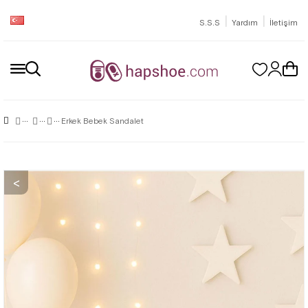
|
|
S.S.S
Yardım
İletişim
Erkek Bebek Sandalet