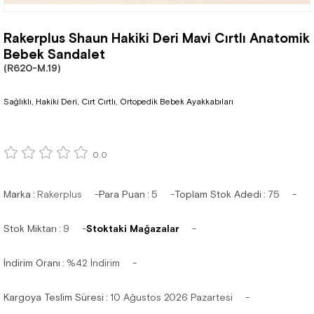
Rakerplus Shaun Hakiki Deri Mavi Cırtlı Anatomik
Bebek Sandalet
(R620-M.19)
Sağlıklı, Hakiki Deri, Cırt Cırtlı, Ortopedik Bebek Ayakkabıları
0.0
Marka
:
Rakerplus
Para Puan
:
5
Toplam Stok Adedi
:
75
Stok Miktarı
:
9
Stoktaki Mağazalar
İndirim Oranı
:
%
42
İndirim
Kargoya Teslim Süresi
:
10 Ağustos 2026 Pazartesi