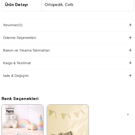
Ürün Detayı
Ortopedik
Cırtlı
Yorumlar
(0)
Ödeme Seçenekleri
Bakım ve Yıkama Talimatları
Kargo & Teslimat
İade & Değişim
Renk Seçenekleri
Yeni
Yeni
Yeni
Yeni
Yeni
Ürün
Ürün
Ürün
Ürün
Ürün