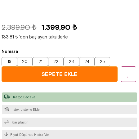
2.399,90 ₺
1.399,90 ₺
133,81 ₺
'den başlayan taksitlerle
Numara
19
20
21
22
23
24
25
Kargo Bedava
İstek Listeme Ekle
Karşılaştır
Fiyat Düşünce Haber Ver