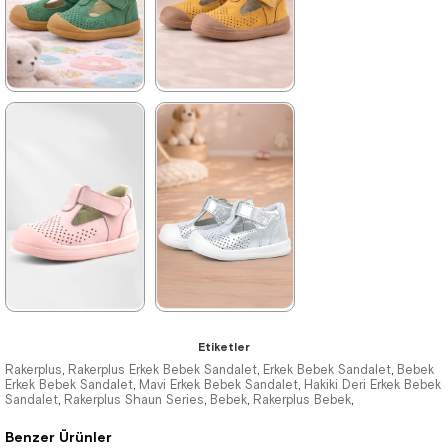
%42İndirim
Ücretsiz
%42İndirim
Ücretsiz
Kargo
Kargo
★
★
★
★
★
★
★
★
★
★
1.399,90 ₺
1.399,90 ₺
2.399,90 ₺
2.399,90 ₺
%42İndirim
Ücretsiz
%42İndirim
Ücretsiz
Kargo
Kargo
Tükeniyor
★
★
★
★
★
★
★
★
★
★
Etiketler
1.399,90 ₺
1.399,90 ₺
Rakerplus
Rakerplus Erkek Bebek Sandalet
Erkek Bebek Sandalet
Bebek
,
,
,
Erkek Bebek Sandalet
Mavi Erkek Bebek Sandalet
Hakiki Deri Erkek Bebek
,
,
Sandalet
2.399,90 ₺
Rakerplus Shaun Series
2.399,90 ₺
Bebek
Rakerplus Bebek
,
,
,
,
Benzer Ürünler