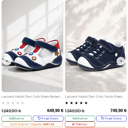
Kargo
Kargo
18
19
20
21
18
19
20
21
22
23
24
Lacivert Hakiki Deri Cırtlı Erkek Bebek Ayakkabı Patik
Lacivert Hakiki Deri Cırtlı Yazlık Erkek Bebek Spor Ayakkabı
★
★
★
★
★
★
★
★
★
★
649,90 ₺
749,90 ₺
1.249,90 ₺
1.249,90 ₺
%48İndirim
Fırsat Ürünü
%40İndirim
Fırsat Ürünü
%25 İndirim | Sepette
₺487,42
Tükeniyor