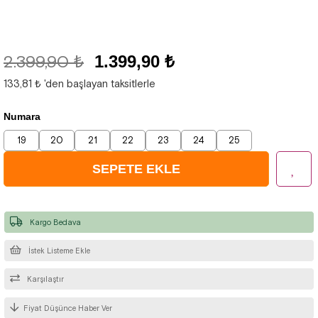
2.399,90 ₺
1.399,90 ₺
133,81 ₺
'den başlayan taksitlerle
Numara
19
20
21
22
23
24
25
Kargo Bedava
İstek Listeme Ekle
Karşılaştır
Fiyat Düşünce Haber Ver