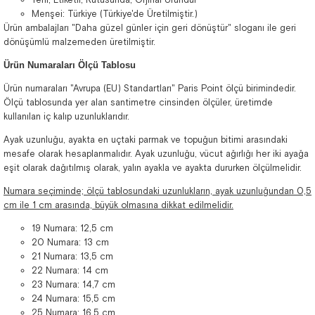
Menşei: Türkiye (Türkiye'de Üretilmiştir.)
Ürün ambalajları "Daha güzel günler için geri dönüştür" sloganı ile geri
dönüşümlü malzemeden üretilmiştir.
Ürün Numaraları Ölçü Tablosu
Ürün numaraları "Avrupa (EU) Standartları" Paris Point ölçü birimindedir.
Ölçü tablosunda yer alan santimetre cinsinden ölçüler, üretimde
kullanılan iç kalıp uzunluklarıdır.
Ayak uzunluğu, ayakta en uçtaki parmak ve topuğun bitimi arasındaki
mesafe olarak hesaplanmalıdır. Ayak uzunluğu, vücut ağırlığı her iki ayağa
eşit olarak dağıtılmış olarak, yalın ayakla ve ayakta dururken ölçülmelidir.
Numara seçiminde; ölçü tablosundaki uzunlukların, ayak uzunluğundan 0,5
cm ile 1 cm arasında, büyük olmasına dikkat edilmelidir.
19 Numara: 12,5 cm
20 Numara: 13 cm
21 Numara: 13,5 cm
22 Numara: 14 cm
23 Numara: 14,7 cm
24 Numara: 15,5 cm
25 Numara: 16,5 cm