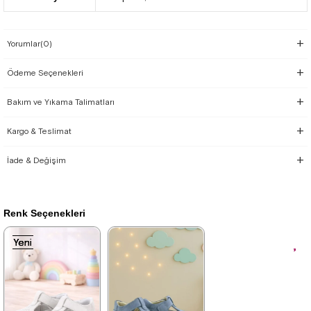
Yorumlar
(0)
Ödeme Seçenekleri
Bakım ve Yıkama Talimatları
Kargo & Teslimat
İade & Değişim
Renk Seçenekleri
Yeni
Yeni
Yeni
Yeni
Ürün
Ürün
Ürün
Ürün