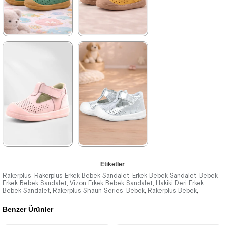
%42İndirim
Ücretsiz
%42İndirim
Ücretsiz
Kargo
Kargo
★
★
★
★
★
★
★
★
★
★
1.399,90 ₺
1.399,90 ₺
2.399,90 ₺
2.399,90 ₺
%42İndirim
Ücretsiz
%42İndirim
Ücretsiz
Kargo
Kargo
Tükeniyor
★
★
★
★
★
★
★
★
★
★
Etiketler
1.399,90 ₺
1.399,90 ₺
Rakerplus
Rakerplus Erkek Bebek Sandalet
Erkek Bebek Sandalet
Bebek
,
,
,
Erkek Bebek Sandalet
Vizon Erkek Bebek Sandalet
Hakiki Deri Erkek
,
,
Bebek Sandalet
2.399,90 ₺
Rakerplus Shaun Series
2.399,90 ₺
Bebek
Rakerplus Bebek
,
,
,
,
Benzer Ürünler
%42İndirim
Ücretsiz
%42İndirim
Ücretsiz