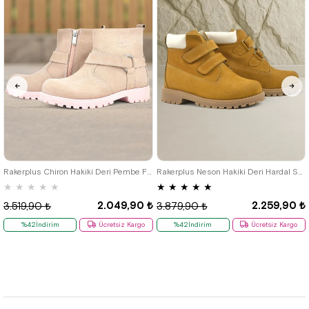
21
22
23
24
25
26
27
28
29
30
31
32
33
34
26
27
28
29
30
31
32
35
33
34
35
Rakerplus Chiron Hakiki Deri Pembe Fermuarlı Kız Bebek Bot
Rakerplus Neson Hakiki Deri Hardal Sarı Cırtlı Çocuk Bot
★
★
★
★
★
★
★
★
★
★
2.049,90 ₺
2.259,90 ₺
3.519,90 ₺
3.879,90 ₺
%42İndirim
Ücretsiz Kargo
%42İndirim
Ücretsiz Kargo