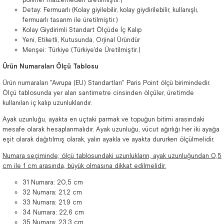
Detay: Fermuarlı (Kolay giyilebilir, kolay giydirilebilir, kullanışlı,
fermuarlı tasarım ile üretilmiştir.)
Kolay Giydirimli Standart Ölçüde İç Kalıp
Yeni, Etiketli, Kutusunda, Orjinal Üründür
Menşei: Türkiye (Türkiye'de Üretilmiştir.)
Ürün Numaraları Ölçü Tablosu
Ürün numaraları "Avrupa (EU) Standartları" Paris Point ölçü birimindedir.
Ölçü tablosunda yer alan santimetre cinsinden ölçüler, üretimde
kullanılan iç kalıp uzunluklarıdır.
Ayak uzunluğu, ayakta en uçtaki parmak ve topuğun bitimi arasındaki
mesafe olarak hesaplanmalıdır. Ayak uzunluğu, vücut ağırlığı her iki ayağa
eşit olarak dağıtılmış olarak, yalın ayakla ve ayakta dururken ölçülmelidir.
Numara seçiminde; ölçü tablosundaki uzunlukların, ayak uzunluğundan 0,5
cm ile 1 cm arasında, büyük olmasına dikkat edilmelidir.
31 Numara: 20,5 cm
32 Numara: 21,2 cm
33 Numara: 21,9 cm
34 Numara: 22,6 cm
35 Numara: 23,3 cm