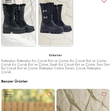
Yeni
Ürün
★
★
★
★
★
★
★
★
★
★
Etiketler
2.049,90 ₺
2.049,90 ₺
Rakerplus
Rakerplus Kız Çocuk Bot ve Çizme
Kız Çocuk Bot ve Çizme
,
,
,
Çocuk Kız Çocuk Bot ve Çizme
Siyah Kız Çocuk Bot ve Çizme
Suni Deri
,
,
Kız Çocuk Bot ve Çizme
3.519,90 ₺
3.519,90 ₺
Rakerplus Celine Series
Çocuk
Rakerplus
,
,
,
Çocuk
,
Benzer Ürünler
%42İndirim
Ücretsiz
%42İndirim
Ücretsiz
Kargo
Kargo
Tükeniyor
Yeni
Ürün