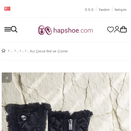
|
|
S.S.S
Yardım
İletişim
Kız Çocuk Bot ve Çizme