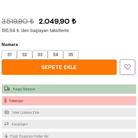
3.519,90 ₺
2.049,90 ₺
195,94 ₺
'den başlayan taksitlerle
Numara
31
32
33
34
35
Kargo Bedava
Tükeniyor
İstek Listeme Ekle
Karşılaştır
Fiyat Düşünce Haber Ver