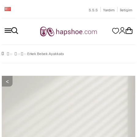
|
|
S.S.S
Yardım
İletişim
Erkek Bebek Ayakkabı