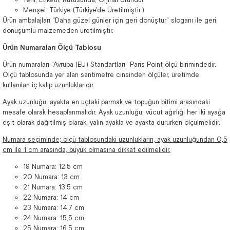
Menşei: Türkiye (Türkiye'de Üretilmiştir.)
Ürün ambalajları "Daha güzel günler için geri dönüştür" sloganı ile geri
dönüşümlü malzemeden üretilmiştir.
Ürün Numaraları Ölçü Tablosu
Ürün numaraları "Avrupa (EU) Standartları" Paris Point ölçü birimindedir.
Ölçü tablosunda yer alan santimetre cinsinden ölçüler, üretimde
kullanılan iç kalıp uzunluklarıdır.
Ayak uzunluğu, ayakta en uçtaki parmak ve topuğun bitimi arasındaki
mesafe olarak hesaplanmalıdır. Ayak uzunluğu, vücut ağırlığı her iki ayağa
eşit olarak dağıtılmış olarak, yalın ayakla ve ayakta dururken ölçülmelidir.
Numara seçiminde; ölçü tablosundaki uzunlukların, ayak uzunluğundan 0,5
cm ile 1 cm arasında, büyük olmasına dikkat edilmelidir.
19 Numara: 12,5 cm
20 Numara: 13 cm
21 Numara: 13,5 cm
22 Numara: 14 cm
23 Numara: 14,7 cm
24 Numara: 15,5 cm
25 Numara: 16,5 cm