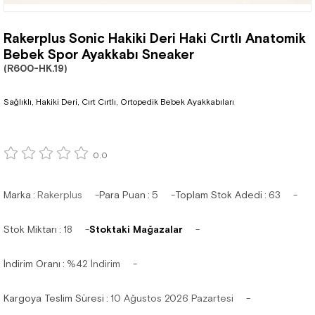
Rakerplus Sonic Hakiki Deri Haki Cırtlı Anatomik
Bebek Spor Ayakkabı Sneaker
(R600-HK.19)
Sağlıklı, Hakiki Deri, Cırt Cırtlı, Ortopedik Bebek Ayakkabıları
0.0
Marka
:
Rakerplus
Para Puan
:
5
Toplam Stok Adedi
:
63
Stok Miktarı
:
18
Stoktaki Mağazalar
İndirim Oranı
:
%
42
İndirim
Kargoya Teslim Süresi
:
10 Ağustos 2026 Pazartesi