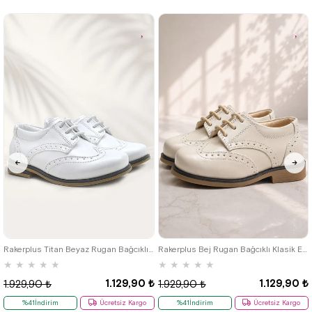
%42İndirim
Ücretsiz
%42İndirim
Ücretsiz
Kargo
Kargo
Tükeniyor
22
23
24
25
22
23
24
25
Rakerplus Titan Beyaz Rugan Bağcıklı Klasik Erkek Çocuk Klasik Ayakkabı
Rakerplus Bej Rugan Bağcıklı Klasik Erkek Çocuk Ayakkabı
★
★
★
★
★
★
★
★
★
★
1.129,90 ₺
1.129,90 ₺
1.929,90 ₺
1.929,90 ₺
%41İndirim
Ücretsiz Kargo
%41İndirim
Ücretsiz Kargo