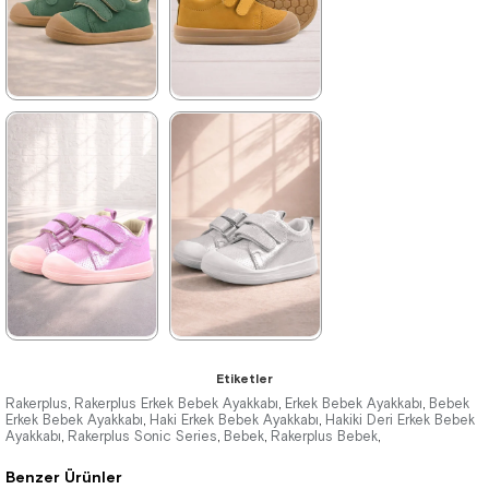
%42İndirim
Ücretsiz
%42İndirim
Ücretsiz
Kargo
Kargo
★
★
★
★
★
★
★
★
★
★
1.399,90 ₺
1.399,90 ₺
2.399,90 ₺
2.399,90 ₺
%42İndirim
Ücretsiz
%42İndirim
Ücretsiz
Kargo
Kargo
★
★
★
★
★
★
★
★
★
★
Etiketler
1.399,90 ₺
1.399,90 ₺
Rakerplus
Rakerplus Erkek Bebek Ayakkabı
Erkek Bebek Ayakkabı
Bebek
,
,
,
Erkek Bebek Ayakkabı
Haki Erkek Bebek Ayakkabı
Hakiki Deri Erkek Bebek
,
,
Ayakkabı
2.399,90 ₺
Rakerplus Sonic Series
2.399,90 ₺
Bebek
Rakerplus Bebek
,
,
,
,
Benzer Ürünler