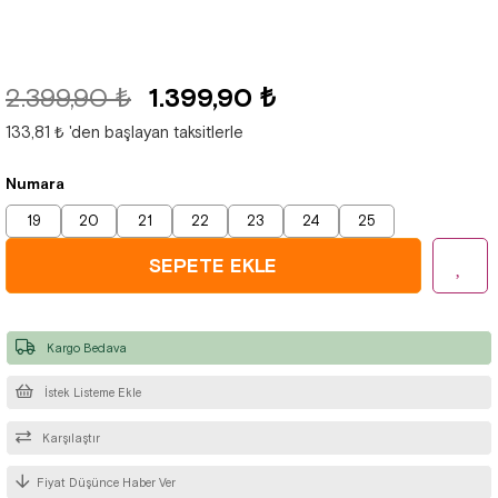
2.399,90 ₺
1.399,90 ₺
133,81 ₺
'den başlayan taksitlerle
Numara
19
20
21
22
23
24
25
Kargo Bedava
İstek Listeme Ekle
Karşılaştır
Fiyat Düşünce Haber Ver