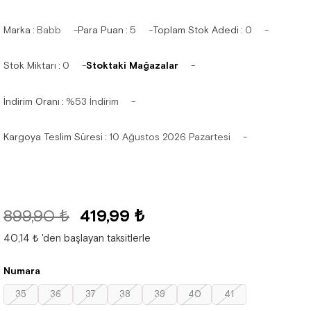
Marka
:
Babb
Para Puan
:
5
Toplam Stok Adedi
:
0
Stok Miktarı
:
0
Stoktaki Mağazalar
İndirim Oranı
:
%
53
İndirim
Kargoya Teslim Süresi
:
10 Ağustos 2026 Pazartesi
899,90 ₺
419,99 ₺
40,14 ₺
'den başlayan taksitlerle
Numara
35
36
37
38
39
40
41