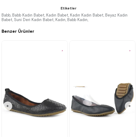
Etiketler
Babb
Babb Kadın Babet
Kadın Babet
Kadın Kadın Babet
Beyaz Kadın
,
,
,
,
Babet
Suni Deri Kadın Babet
Kadın
Babb Kadın
,
,
,
,
%53İndirim
Tükeniyor
Benzer Ürünler
35
36
35
36