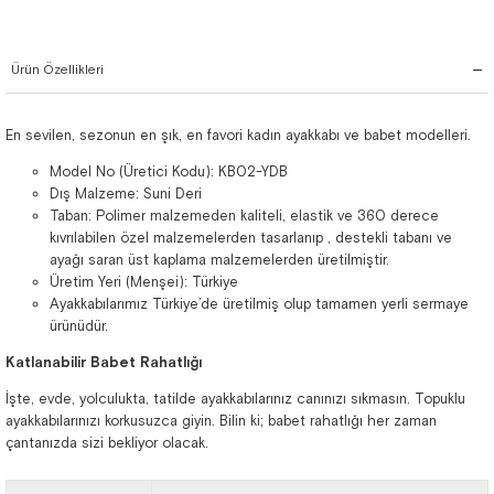
Ürün Özellikleri
En sevilen, sezonun en şık, en favori kadın ayakkabı ve babet modelleri.
Model No (Üretici Kodu): KB02-YDB
Dış Malzeme: Suni Deri
Taban: Polimer malzemeden kaliteli, elastik ve 360 derece
kıvrılabilen özel malzemelerden tasarlanıp , destekli tabanı ve
ayağı saran üst kaplama malzemelerden üretilmiştir.
Üretim Yeri (Menşei): Türkiye
Ayakkabılarımız Türkiye’de üretilmiş olup tamamen yerli sermaye
ürünüdür.
Katlanabilir Babet Rahatlığı
İşte, evde, yolculukta, tatilde ayakkabılarınız canınızı sıkmasın. Topuklu
ayakkabılarınızı korkusuzca giyin. Bilin ki; babet rahatlığı her zaman
çantanızda sizi bekliyor olacak.