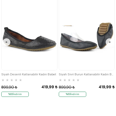
35
36
35
36
Siyah Desenli Katlanabilir Kadın Babet
Siyah Sivri Burun Katlanabilir Kadın Babet
★
★
★
★
★
★
★
★
★
★
419,99 ₺
419,99 ₺
899,90 ₺
899,90 ₺
%53İndirim
%53İndirim