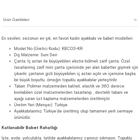
Ürün Özellikleri
En sevilen, sezonun en şık, en favori kadın ayakkabı ve babet modelleri.
Model No (Üretici Kodu): KBC03-KR
Dış Malzeme: Suni Deri
Çanta: İç astarı ile büyüyebilen ekstra bölmeli zarif çanta. Özel
tasarlanmış zarif mini çanta içerisinde yer alan babetler giymek için
çıkarılır, çantanın gizli büyüyebilen iç astarı açılır ve içerisine başka
bir büyük boyutlu, örneğin topuklu ayakkabılar yerleştirilir.
Taban: Polimer malzemeden kaliteli, elastik ve 360 derece
kıvrılabilen özel malzemelerden tasarlanıp , destekli tabanı ve
ayağı saran üst kaplama malzemelerden üretilmiştir.
Üretim Yeri (Menşei): Türkiye
Ayakkabılarımız Türkiye’de üretilmiş olup tamamen yerli sermaye
ürünüdür.
Katlanabilir Babet Rahatlığı
İşte, evde, yolculukta, tatilde ayakkabılarınız canınızı sıkmasın. Topuklu