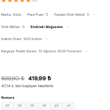
5.0
Marka
:
Babb
Para Puan
:
5
Toplam Stok Adedi
:
0
Stok Miktarı
:
0
Stoktaki Mağazalar
İndirim Oranı
:
%
53
İndirim
Kargoya Teslim Süresi
:
10 Ağustos 2026 Pazartesi
899,90 ₺
419,99 ₺
40,14 ₺
'den başlayan taksitlerle
Numara
35
36
38
39
40
41