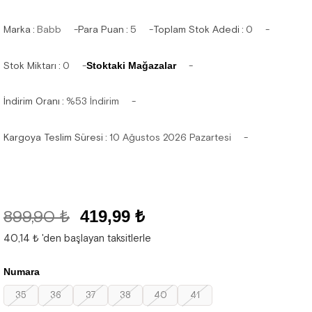
Marka
:
Babb
Para Puan
:
5
Toplam Stok Adedi
:
0
Stok Miktarı
:
0
Stoktaki Mağazalar
İndirim Oranı
:
%
53
İndirim
Kargoya Teslim Süresi
:
10 Ağustos 2026 Pazartesi
899,90 ₺
419,99 ₺
40,14 ₺
'den başlayan taksitlerle
Numara
35
36
37
38
40
41