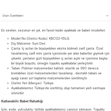
Ürün Özellikleri
En sevilen, sezonun en şık, en favori kadın ayakkabı ve babet modelleri.
Model No (Üretici Kodu): KBC02-YDLG
Dış Malzeme: Suni Deri
Çanta: İç astarı ile büyüyebilen ekstra bölmeli zarif çanta. Özel
tasarlanmış zarif mini çanta içerisinde yer alan babetler giymek için
çıkarılır, çantanın gizli büyüyebilen iç astarı açılır ve içerisine başka
bir büyük boyutlu, örneğin topuklu ayakkabılar yerleştirilir.
Taban: Polimer malzemeden kaliteli, elastik ve 360 derece
kıvrılabilen özel malzemelerden tasarlanıp , destekli tabanı ve
ayağı saran üst kaplama malzemelerden üretilmiştir.
Üretim Yeri (Menşei): Türkiye
Ayakkabılarımız Türkiye’de üretilmiş olup tamamen yerli sermaye
ürünüdür.
Katlanabilir Babet Rahatlığı
İşte, evde, yolculukta, tatilde ayakkabılarınız canınızı sıkmasın. Topuklu