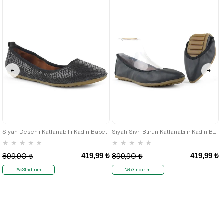
35
36
35
36
Siyah Desenli Katlanabilir Kadın Babet
Siyah Sivri Burun Katlanabilir Kadın Babet
★
★
★
★
★
★
★
★
★
★
419,99 ₺
419,99 ₺
899,90 ₺
899,90 ₺
%53İndirim
%53İndirim