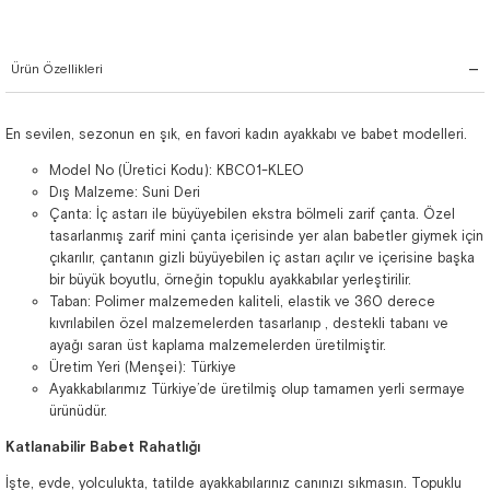
Ürün Özellikleri
En sevilen, sezonun en şık, en favori kadın ayakkabı ve babet modelleri.
Model No (Üretici Kodu): KBC01-KLEO
Dış Malzeme: Suni Deri
Çanta: İç astarı ile büyüyebilen ekstra bölmeli zarif çanta. Özel
tasarlanmış zarif mini çanta içerisinde yer alan babetler giymek için
çıkarılır, çantanın gizli büyüyebilen iç astarı açılır ve içerisine başka
bir büyük boyutlu, örneğin topuklu ayakkabılar yerleştirilir.
Taban: Polimer malzemeden kaliteli, elastik ve 360 derece
kıvrılabilen özel malzemelerden tasarlanıp , destekli tabanı ve
ayağı saran üst kaplama malzemelerden üretilmiştir.
Üretim Yeri (Menşei): Türkiye
Ayakkabılarımız Türkiye’de üretilmiş olup tamamen yerli sermaye
ürünüdür.
Katlanabilir Babet Rahatlığı
İşte, evde, yolculukta, tatilde ayakkabılarınız canınızı sıkmasın. Topuklu