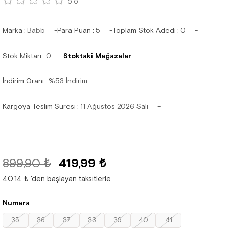
0.0
Marka
:
Babb
Para Puan
:
5
Toplam Stok Adedi
:
0
Stok Miktarı
:
0
Stoktaki Mağazalar
İndirim Oranı
:
%
53
İndirim
Kargoya Teslim Süresi
:
11 Ağustos 2026 Salı
899,90 ₺
419,99 ₺
40,14 ₺
'den başlayan taksitlerle
Numara
35
36
37
38
39
40
41