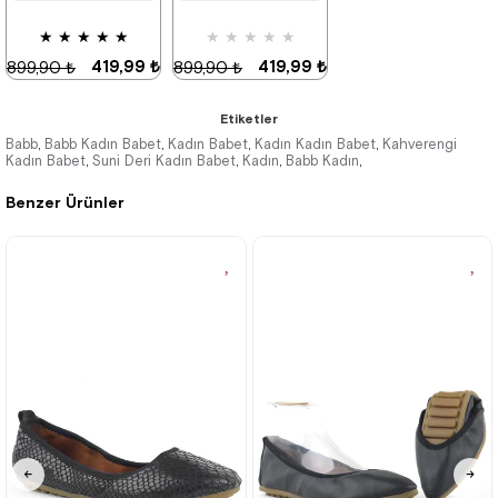
★
★
★
★
★
★
★
★
★
★
419,99 ₺
419,99 ₺
899,90 ₺
899,90 ₺
Etiketler
Babb
Babb Kadın Babet
Kadın Babet
Kadın Kadın Babet
Kahverengi
,
,
,
,
Kadın Babet
Suni Deri Kadın Babet
Kadın
Babb Kadın
,
,
,
,
%53İndirim
%53İndirim
Benzer Ürünler