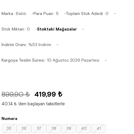
Marka
:
Babb
Para Puan
:
5
Toplam Stok Adedi
:
0
Stok Miktarı
:
0
Stoktaki Mağazalar
İndirim Oranı
:
%
53
İndirim
Kargoya Teslim Süresi
:
10 Ağustos 2026 Pazartesi
899,90 ₺
419,99 ₺
40,14 ₺
'den başlayan taksitlerle
Numara
35
36
37
38
39
40
41