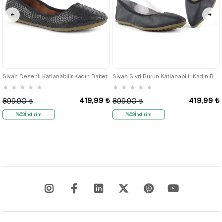
35
36
35
36
Siyah Desenli Katlanabilir Kadın Babet
Siyah Sivri Burun Katlanabilir Kadın Babet
★
★
★
★
★
★
★
★
★
★
419,99 ₺
419,99 ₺
899,90 ₺
899,90 ₺
%53İndirim
%53İndirim