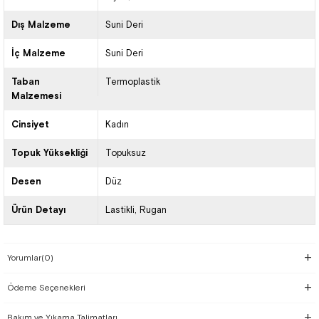
Dış Malzeme
Suni Deri
İç Malzeme
Suni Deri
Taban
Termoplastik
Malzemesi
Cinsiyet
Kadın
Topuk Yüksekliği
Topuksuz
Desen
Düz
Ürün Detayı
Lastikli
Rugan
Yorumlar
(0)
Ödeme Seçenekleri
Bakım ve Yıkama Talimatları