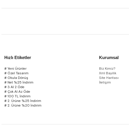
Hızlı Etiketler
Kurumsal
# Yeni Ürünler
Biz Kimiz?
# Özel Tasarım
Xml Bayilik
# Okula Dönüş
Site Haritası
# Net %25 İndirim
İletişim
# 3 Al 2 Öde
# Çok Al Az Öde
# 100 TL İndirim
# 2. Ürüne %25 İndirim
# 2. Ürüne %20 İndirim