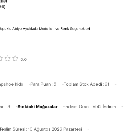
abı
26)
Topuklu Abiye Ayakkabı Modelleri ve Renk Seçenekleri
0.0
apshoe kids
Para Puan
:
5
Toplam Stok Adedi
:
91
arı
:
9
Stoktaki Mağazalar
İndirim Oranı
:
%
42
İndirim
Teslim Süresi
:
10 Ağustos 2026 Pazartesi