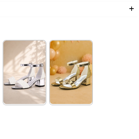
★
★
★
★
★
★
★
★
★
★
1.194,90 ₺
1.194,90 ₺
2.049,90 ₺
2.049,90 ₺