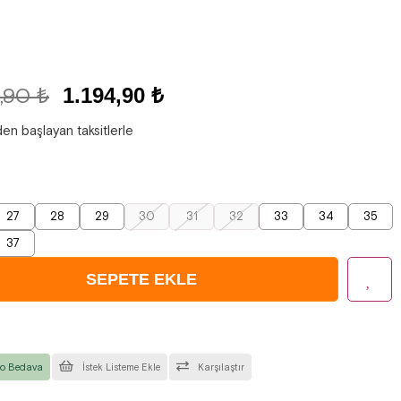
,90 ₺
1.194,90 ₺
den başlayan taksitlerle
27
28
29
30
31
32
33
34
35
37
o Bedava
İstek Listeme Ekle
Karşılaştır