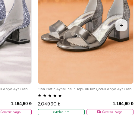
33
34
35
26
27
28
29
30
31
32
33
34
35
36
37
cuk Abiye Ayakkabı
Elsa Platin Aynalı Kalın Topuklu Kız Çocuk Abiye Ayakkabı
★
★
★
★
★
1.194,90 ₺
1.194,90 ₺
2.049,90 ₺
Ücretsiz Kargo
%42İndirim
Ücretsiz Kargo