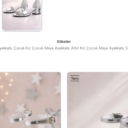
%42İndirim
Ücretsiz
%42İndirim
Ücretsiz
%42İndirim
Ücretsiz
Kargo
Kargo
Kargo
★
★
★
★
★
Etiketler
1.194,90 ₺
yakkabı
Çocuk Kız Çocuk Abiye Ayakkabı
Altın Kız Çocuk Abiye Ayakkabı
S
,
,
,
2.049,90 ₺
%42İndirim
Ücretsiz
Yeni
Kargo
Ürün