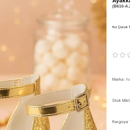
Ayakk
(B610-A.
Kız Çocuk 
Marka
:
h
Stok Mikt
Kargoya 