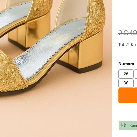
2.049
114,21 ₺
'
Numara
26
36
Karg