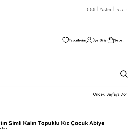
|
|
S.S.S
Yardım
İletişim
Favorilerim
Üye Girişi
Sepetim
Önceki Sayfaya Dön
ltın Simli Kalın Topuklu Kız Çocuk Abiye