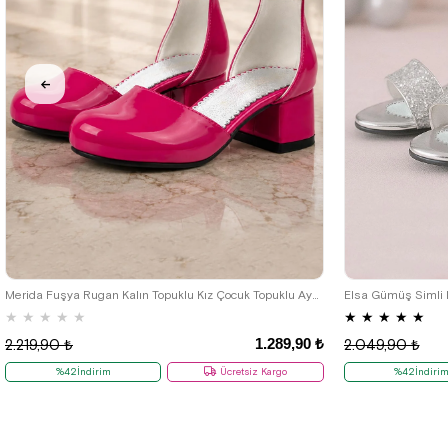
26
27
28
29
30
31
32
33
34
35
26
27
28
36
Merida Fuşya Rugan Kalın Topuklu Kız Çocuk Topuklu Ayakkabı
★
★
★
★
★
★
★
★
★
★
1.289,90 ₺
2.219,90 ₺
2.049,90 ₺
%42İndirim
Ücretsiz Kargo
%42İndiri