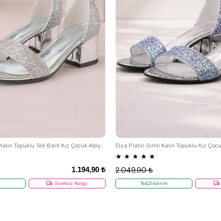
29
30
31
32
33
34
35
26
27
28
29
30
31
32
36
37
36
Elsa Gümüş Simli Kalın Topuklu Tek Bant Kız Çocuk Abiye Ayakkabı
Elsa Platin Simli Kalın Topuklu Kız Ço
★
★
★
★
★
1.194,90 ₺
2.049,90 ₺
m
Ücretsiz Kargo
%42İndirim