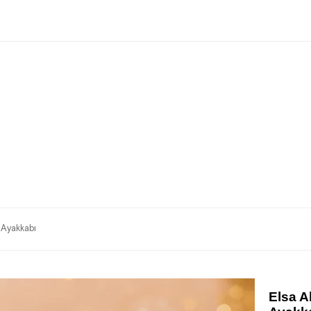
 Ayakkabı
Elsa A