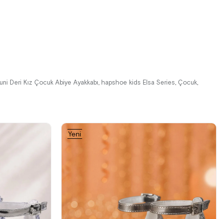
%42İndirim
Ücretsiz
%42İndirim
Ücretsiz
Kargo
Kargo
uni Deri Kız Çocuk Abiye Ayakkabı
hapshoe kids Elsa Series
Çocuk
,
,
,
Yeni
Ürün