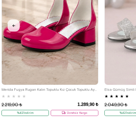
26
27
28
29
30
31
32
33
34
35
26
27
28
36
Merida Fuşya Rugan Kalın Topuklu Kız Çocuk Topuklu Ayakkabı
★
★
★
★
★
★
★
★
★
★
1.289,90 ₺
2.219,90 ₺
2.049,90 ₺
%42İndirim
Ücretsiz Kargo
%42İndiri