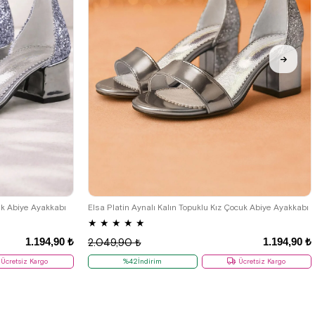
33
34
35
26
27
28
29
30
31
32
33
34
35
36
37
cuk Abiye Ayakkabı
Elsa Platin Aynalı Kalın Topuklu Kız Çocuk Abiye Ayakkabı
★
★
★
★
★
1.194,90 ₺
1.194,90 ₺
2.049,90 ₺
Ücretsiz Kargo
%42İndirim
Ücretsiz Kargo