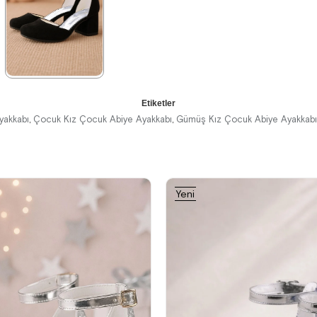
%30İndirim
Ücretsiz
%42İndirim
Ücretsiz
%42İndirim
Ücretsiz
Kargo
Kargo
Kargo
★
★
★
★
★
Etiketler
1.289,90 ₺
yakkabı
Çocuk Kız Çocuk Abiye Ayakkabı
Gümüş Kız Çocuk Abiye Ayakkabı
,
,
2.219,90 ₺
%42İndirim
Ücretsiz
Yeni
Kargo
Ürün