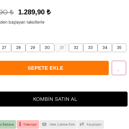
,90 ₺
1.289,90 ₺
'den başlayan taksitlerle
27
28
29
30
31
32
33
34
35
KOMBIN SATIN AL
o Bedava
Tükeniyor
İstek Listeme Ekle
Karşılaştır