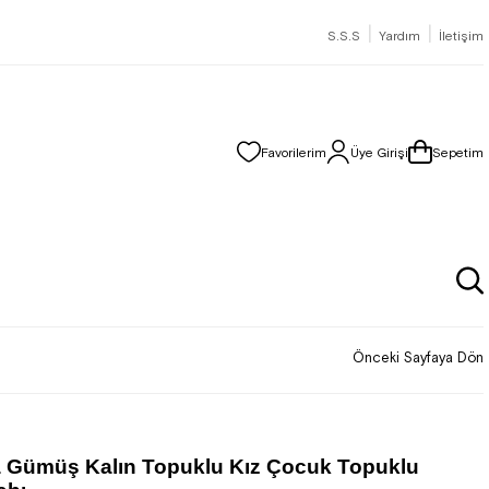
|
|
S.S.S
Yardım
İletişim
Favorilerim
Üye Girişi
Sepetim
Önceki Sayfaya Dön
 Gümüş Kalın Topuklu Kız Çocuk Topuklu