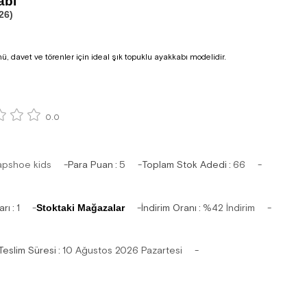
abı
26)
 davet ve törenler için ideal şık topuklu ayakkabı modelidir.
0.0
apshoe kids
Para Puan
:
5
Toplam Stok Adedi
:
66
arı
:
1
Stoktaki Mağazalar
İndirim Oranı
:
%
42
İndirim
Teslim Süresi
:
10 Ağustos 2026 Pazartesi