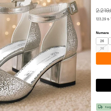
2.219
123,29 ₺
Numara
26
36
Karg