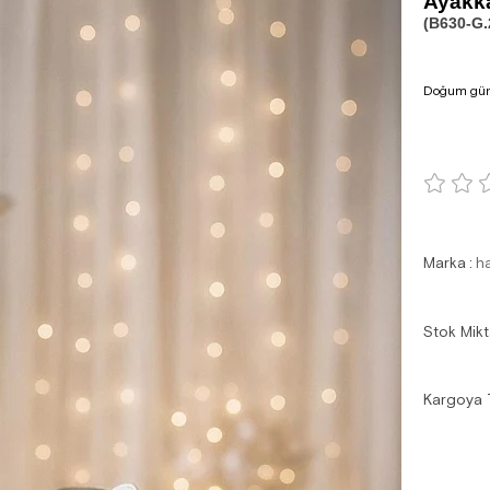
Ayakk
(B630-G.
Doğum günü,
Marka
:
h
Stok Mikt
Kargoya 