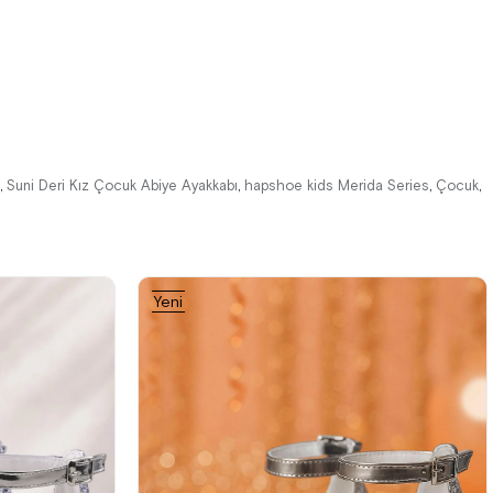
%42İndirim
Ücretsiz
%42İndirim
Ücretsiz
Kargo
Kargo
Suni Deri Kız Çocuk Abiye Ayakkabı
hapshoe kids Merida Series
Çocuk
,
,
,
,
Yeni
Ürün