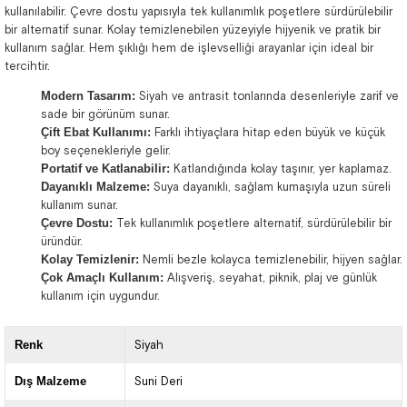
kullanılabilir. Çevre dostu yapısıyla tek kullanımlık poşetlere sürdürülebilir
bir alternatif sunar. Kolay temizlenebilen yüzeyiyle hijyenik ve pratik bir
kullanım sağlar. Hem şıklığı hem de işlevselliği arayanlar için ideal bir
tercihtir.
Modern Tasarım:
Siyah ve antrasit tonlarında desenleriyle zarif ve
sade bir görünüm sunar.
Çift Ebat Kullanımı:
Farklı ihtiyaçlara hitap eden büyük ve küçük
boy seçenekleriyle gelir.
Portatif ve Katlanabilir:
Katlandığında kolay taşınır, yer kaplamaz.
Dayanıklı Malzeme:
Suya dayanıklı, sağlam kumaşıyla uzun süreli
kullanım sunar.
Çevre Dostu:
Tek kullanımlık poşetlere alternatif, sürdürülebilir bir
üründür.
Kolay Temizlenir:
Nemli bezle kolayca temizlenebilir, hijyen sağlar.
Çok Amaçlı Kullanım:
Alışveriş, seyahat, piknik, plaj ve günlük
kullanım için uygundur.
Renk
Siyah
Dış Malzeme
Suni Deri