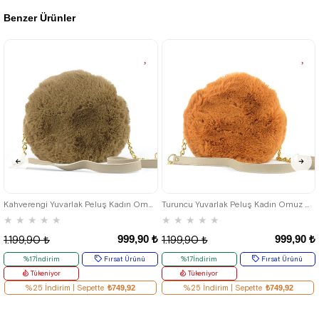
Benzer Ürünler
%43İndirim
Fırsat
%43İndirim
Ürünü
%25 İndirim | Sepette
%25 İndirim | Sepette
₺127,43
₺127,43
Kahverengi Yuvarlak Peluş Kadın Omuz Çantası
Turuncu Yuvarlak Peluş Kadın Omuz Çantası
★
★
★
★
★
★
★
★
★
★
999,90 ₺
999,90 ₺
1.199,90 ₺
1.199,90 ₺
%17İndirim
Fırsat Ürünü
%17İndirim
Fırsat Ürünü
Tükeniyor
Tükeniyor
%25 İndirim | Sepette
₺749,92
%25 İndirim | Sepette
₺749,92