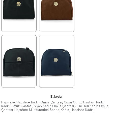
%43İndirim
Fırsat
%43İndirim
Ürünü
Tükeniyor
%25 İndirim | Sepette
₺127,43
%25 İndirim | Sepette
₺127,43
★
★
★
★
★
★
★
★
★
★
169,90 ₺
169,90 ₺
299,90 ₺
299,90 ₺
%43İndirim
%43İndirim
%25 İndirim | Sepette
%25 İndirim | Sepette
₺127,43
₺127,43
★
★
★
★
★
★
★
★
★
★
Etiketler
169,90 ₺
169,90 ₺
299,90 ₺
299,90 ₺
Hapshoe
Hapshoe Kadın Omuz Çantası
Kadın Omuz Çantası
Kadın
,
,
,
Kadın Omuz Çantası
Siyah Kadın Omuz Çantası
Suni Deri Kadın Omuz
,
,
Çantası
Hapshoe Multifunction Series
Kadın
Hapshoe Kadın
,
,
,
,