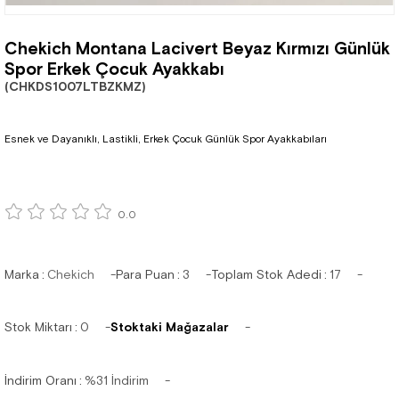
Chekich Montana Lacivert Beyaz Kırmızı Günlük
Spor Erkek Çocuk Ayakkabı
(CHKDS1007LTBZKMZ)
Esnek ve Dayanıklı, Lastikli, Erkek Çocuk Günlük Spor Ayakkabıları
0.0
Marka
:
Chekich
Para Puan
:
3
Toplam Stok Adedi
:
17
Stok Miktarı
:
0
Stoktaki Mağazalar
İndirim Oranı
:
%
31
İndirim