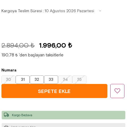
Kargoya Teslim Süresi
:
10 Ağustos 2026 Pazartesi
2.894,00 ₺
1.996,00 ₺
190,78 ₺
'den başlayan taksitlerle
Numara
30
31
32
33
34
35
Kargo Bedava