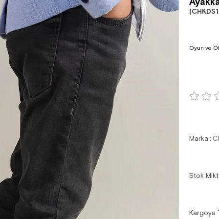
Ayakka
(CHKDS1
Oyun ve Ok
Marka
:
C
Stok Mikt
Kargoya 