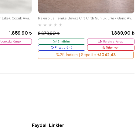
33
34
35
36
37
38
39
Rakerplus Simurg Hakiki Deri Cırtlı Spor Erkek Çocuk Ayakkabı
Rakerplus Feniks Beyaz Cırt Cırtlı Günlük Erkek Genç Ayakkabı
★
★
★
★
★
1.859,90 ₺
1.389,90 ₺
2.379,90 ₺
Ücretsiz Kargo
%42İndirim
Ücretsiz Kargo
Fırsat Ürünü
Tükeniyor
%25 İndirim | Sepette
₺1042,43
Faydalı Linkler