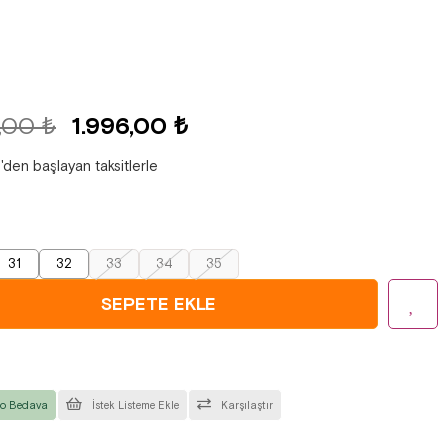
,00 ₺
1.996,00 ₺
'den başlayan taksitlerle
31
32
33
34
35
o Bedava
İstek Listeme Ekle
Karşılaştır