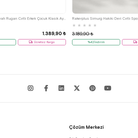
26
27
28
29
30
31
32
36
37
38
39
36
37
38
39
Rakerplus Hidra Siyah Rugan Cırtlı Erkek Çocuk Klasik Ayakkabı
★
★
★
★
★
1.389,90 ₺
3.189,90 ₺
m
Ücretsiz Kargo
%42İndirim
Çözüm Merkezi