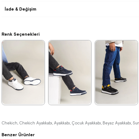
İade & Değişim
Renk Seçenekleri
★
★
★
★
★
★
★
★
★
★
★
★
★
★
★
1.996,00 ₺
1.996,00 ₺
1.996,00 ₺
Chekich
Chekich Ayakkabı
Ayakkabı
Çocuk Ayakkabı
Beyaz Ayakkabı
Sun
,
,
,
,
,
2.894,00 ₺
2.894,00 ₺
2.894,00 ₺
Benzer Ürünler