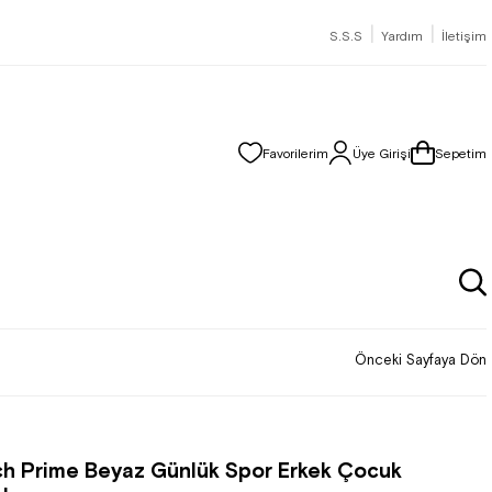
|
|
S.S.S
Yardım
İletişim
Favorilerim
Üye Girişi
Sepetim
Önceki Sayfaya Dön
h Prime Beyaz Günlük Spor Erkek Çocuk