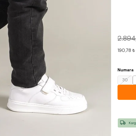
2.894
190,78 ₺
Numara
30
Karg