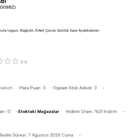
bı
009BZ)
ula Uygun, Bağcıklı, Erkek Çocuk Günlük Spor Ayakkabıları
0.0
hekich
Para Puan
:
3
Toplam Stok Adedi
:
3
arı
:
0
Stoktaki Mağazalar
İndirim Oranı
:
%
31
İndirim
Teslim Süresi
:
7 Ağustos 2026 Cuma