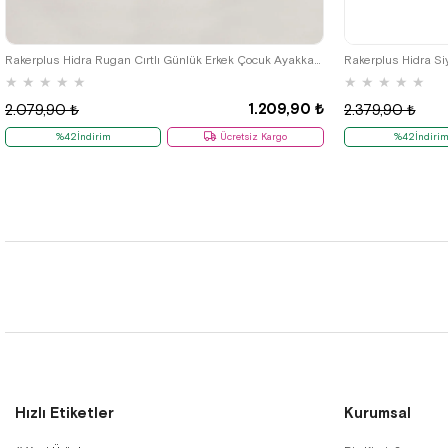
26
27
28
29
30
31
32
33
34
35
Rakerplus Hidra Rugan Cırtlı Günlük Erkek Çocuk Ayakkabı
★
★
★
★
★
★
★
★
★
★
1.209,90 ₺
2.079,90 ₺
2.379,90 ₺
%42İndirim
Ücretsiz Kargo
%42İndiri
Hızlı Etiketler
Kurumsal