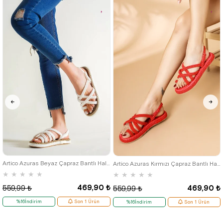
36
37
38
39
40
36
37
38
39
40
Artico Azuras Beyaz Çapraz Bantlı Halat Sandalet
Artico Azuras Kırmızı Çapraz Bantlı Halat Kadın Sandalet
★
★
★
★
★
★
★
★
★
★
469,90 ₺
469,90 ₺
559,99 ₺
559,99 ₺
%16İndirim
Son 1 Ürün
%16İndirim
Son 1 Ürün