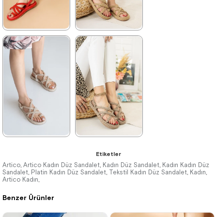
Ürün
★
★
★
★
★
★
★
★
★
★
469,90 ₺
469,90 ₺
559,99 ₺
559,99 ₺
%16İndirim
Son 1
%16İndirim
Ürün
★
★
★
★
★
★
★
★
★
★
Etiketler
469,90 ₺
469,90 ₺
559,99 ₺
559,99 ₺
Artico
Artico Kadın Düz Sandalet
Kadın Düz Sandalet
Kadın Kadın Düz
,
,
,
Sandalet
Platin Kadın Düz Sandalet
Tekstil Kadın Düz Sandalet
Kadın
,
,
,
,
Artico Kadın
,
Benzer Ürünler
%16İndirim
%16İndirim