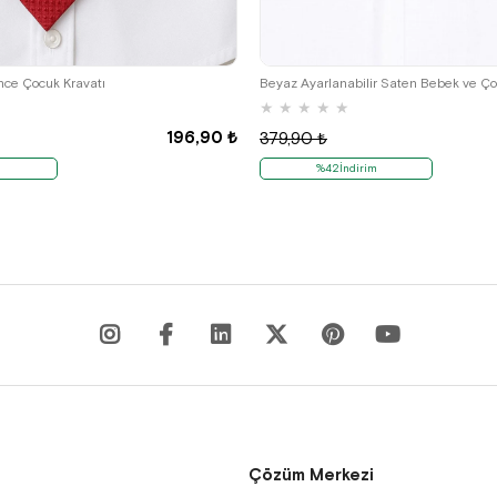
 İnce Çocuk Kravatı
Beyaz Ayarlanabilir Saten Bebek ve Ç
★
★
★
★
★
196,90 ₺
379,90 ₺
%42İndirim
Çözüm Merkezi