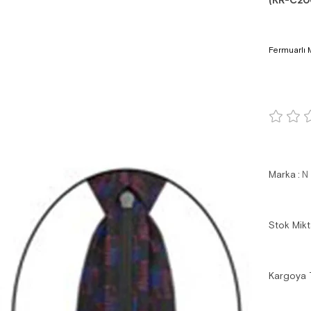
(KR-C20
Fermuarlı M
Marka
:
N
Stok Mikt
Kargoya 