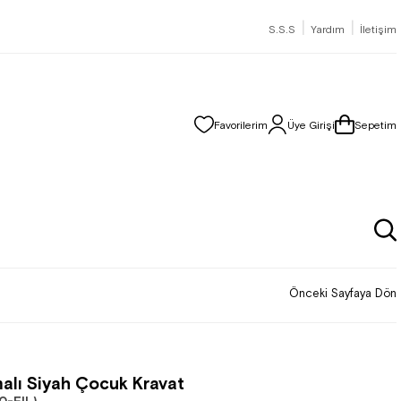
|
|
S.S.S
Yardım
İletişim
Favorilerim
Üye Girişi
Sepetim
Önceki Sayfaya Dön
malı Siyah Çocuk Kravat