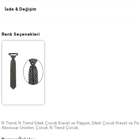
İade & Değişim
Renk Seçenekleri
★
★
★
★
★
208,99 ₺
285,99 ₺
N Trend
N Trend Erkek Çocuk Kravat ve Papyon
Erkek Çocuk Kravat ve P
,
,
Aksesuar Ürünleri
Çocuk
N Trend Çocuk
,
,
,