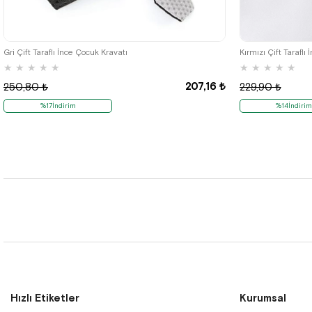
Gri Çift Taraflı İnce Çocuk Kravatı
Kırmızı Çift Taraflı
★
★
★
★
★
★
★
★
★
★
207,16 ₺
250,80 ₺
229,90 ₺
%17İndirim
%14İndirim
Hızlı Etiketler
Kurumsal