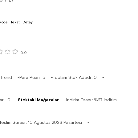
0-FIL)
odel, Tekstil Detaylı
0.0
 Trend
Para Puan
:
5
Toplam Stok Adedi
:
0
arı
:
0
Stoktaki Mağazalar
İndirim Oranı
:
%
27
İndirim
Teslim Süresi
:
10 Ağustos 2026 Pazartesi