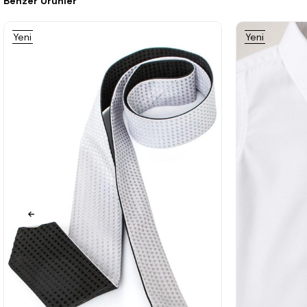
Benzer Ürünler
%27İndirim
Yeni
Yeni
Ürün
Ürün