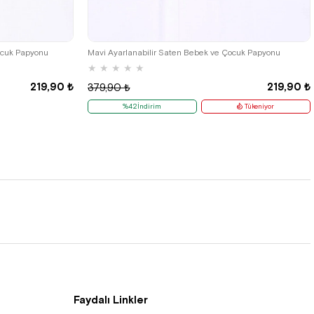
ocuk Papyonu
Mavi Ayarlanabilir Saten Bebek ve Çocuk Papyonu
★
★
★
★
★
219,90 ₺
219,90 ₺
379,90 ₺
%42İndirim
Tükeniyor
Faydalı Linkler