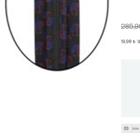
285,9
19,98 ₺
'
İstek