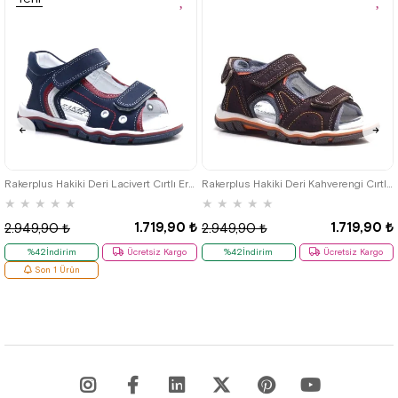
Ürün
26
27
28
29
30
31
32
26
27
28
29
30
31
32
33
34
35
33
34
35
Rakerplus Hakiki Deri Lacivert Cırtlı Erkek Çocuk Sandalet
Rakerplus Hakiki Deri Kahverengi Cırtlı Erkek Çocuk Sandalet
★
★
★
★
★
★
★
★
★
★
1.719,90 ₺
1.719,90 ₺
2.949,90 ₺
2.949,90 ₺
%42İndirim
Ücretsiz Kargo
%42İndirim
Ücretsiz Kargo
Son 1 Ürün