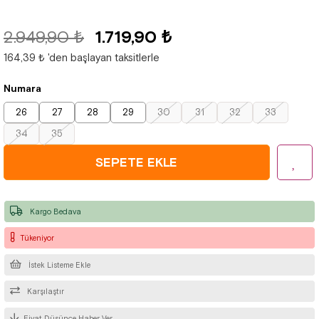
2.949,90 ₺
1.719,90 ₺
164,39 ₺
'den başlayan taksitlerle
Numara
26
27
28
29
30
31
32
33
34
35
Kargo Bedava
Tükeniyor
İstek Listeme Ekle
Karşılaştır
Fiyat Düşünce Haber Ver