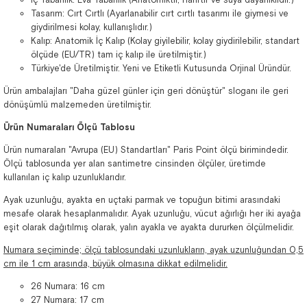
Tasarım: Cırt Cırtlı (Ayarlanabilir cırt cırtlı tasarımı ile giymesi ve
giydirilmesi kolay, kullanışlıdır.)
Kalıp: Anatomik İç Kalıp (Kolay giyilebilir, kolay giydirilebilir, standart
ölçüde (EU/TR) tam iç kalıp ile üretilmiştir.)
Türkiye'de Üretilmiştir. Yeni ve Etiketli Kutusunda Orjinal Üründür.
Ürün ambalajları "Daha güzel günler için geri dönüştür" sloganı ile geri
dönüşümlü malzemeden üretilmiştir.
Ürün Numaraları Ölçü Tablosu
Ürün numaraları "Avrupa (EU) Standartları" Paris Point ölçü birimindedir.
Ölçü tablosunda yer alan santimetre cinsinden ölçüler, üretimde
kullanılan iç kalıp uzunluklarıdır.
Ayak uzunluğu, ayakta en uçtaki parmak ve topuğun bitimi arasındaki
mesafe olarak hesaplanmalıdır. Ayak uzunluğu, vücut ağırlığı her iki ayağa
eşit olarak dağıtılmış olarak, yalın ayakla ve ayakta dururken ölçülmelidir.
Numara seçiminde; ölçü tablosundaki uzunlukların, ayak uzunluğundan 0,5
cm ile 1 cm arasında, büyük olmasına dikkat edilmelidir.
26 Numara: 16 cm
27 Numara: 17 cm