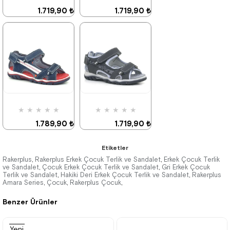
1.719,90 ₺
1.719,90 ₺
2.949,90 ₺
2.949,90 ₺
%42İndirim
%42İndirim
★
★
★
★
★
★
★
★
★
★
1.789,90 ₺
1.719,90 ₺
3.069,90 ₺
2.949,90 ₺
Etiketler
Rakerplus
Rakerplus Erkek Çocuk Terlik ve Sandalet
Erkek Çocuk Terlik
,
,
ve Sandalet
Çocuk Erkek Çocuk Terlik ve Sandalet
Gri Erkek Çocuk
,
,
Terlik ve Sandalet
Hakiki Deri Erkek Çocuk Terlik ve Sandalet
Rakerplus
,
,
%42İndirim
Ücretsiz
%42İndirim
Kargo
Amara Series
Çocuk
Rakerplus Çocuk
,
,
,
Son 1
%25 İndirim | Sepette
Ürün
₺1289,93
Benzer Ürünler
Yeni