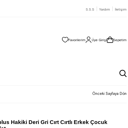
|
|
S.S.S
Yardım
İletişim
Favorilerim
Üye Girişi
Sepetim
Önceki Sayfaya Dön
lus Hakiki Deri Gri Cırt Cırtlı Erkek Çocuk