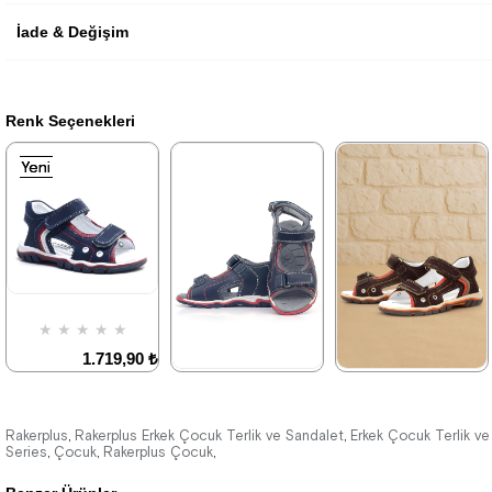
İade & Değişim
Renk Seçenekleri
Yeni
Yeni
Yeni
Ürün
Ürün
Ürün
★
★
★
★
★
1.719,90 ₺
2.949,90 ₺
★
★
★
★
★
★
★
★
★
★
1.789,90 ₺
1.789,90 ₺
Rakerplus
Rakerplus Erkek Çocuk Terlik ve Sandalet
Erkek Çocuk Terlik ve
,
,
Series
Çocuk
Rakerplus Çocuk
,
,
,
3.069,90 ₺
3.069,90 ₺
%42İndirim
Ücretsiz
Kargo
Son 1