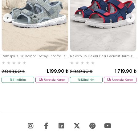
26
27
28
29
30
31
32
26
27
28
29
30
31
32
33
34
35
36
33
34
35
Rakerplus Gri Kordon Detaylı Konfor Tabanlı Cırtlı Çocuk Sandalet
Rakerplus Hakiki Deri Lacivert-Kırmızı Cırtlı Çocuk Sandalet
★
★
★
★
★
★
★
★
★
★
1.199,90 ₺
1.719,90 ₺
2.049,90 ₺
2.949,90 ₺
%41İndirim
Ücretsiz Kargo
%42İndirim
Ücretsiz Kargo