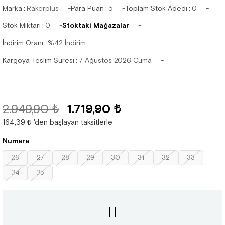
Marka
:
Rakerplus
Para Puan
:
5
Toplam Stok Adedi
:
0
Stok Miktarı
:
0
Stoktaki Mağazalar
İndirim Oranı
:
%
42
İndirim
Kargoya Teslim Süresi
:
7 Ağustos 2026 Cuma
2.949,90 ₺
1.719,90 ₺
164,39 ₺
'den başlayan taksitlerle
Numara
26
27
28
29
30
31
32
33
34
35