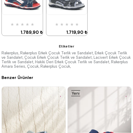
★
★
★
★
★
★
★
★
★
★
1.789,90 ₺
1.719,90 ₺
3.069,90 ₺
2.949,90 ₺
Etiketler
Rakerplus
Rakerplus Erkek Çocuk Terlik ve Sandalet
Erkek Çocuk Terlik
,
,
ve Sandalet
Çocuk Erkek Çocuk Terlik ve Sandalet
Lacivert Erkek Çocuk
,
,
Terlik ve Sandalet
Hakiki Deri Erkek Çocuk Terlik ve Sandalet
Rakerplus
,
,
%42İndirim
Ücretsiz
%42İndirim
Kargo
Amara Series
Çocuk
Rakerplus Çocuk
,
,
,
Son 1
%25 İndirim | Sepette
Ürün
₺1289,93
Benzer Ürünler
Yeni
Ürün