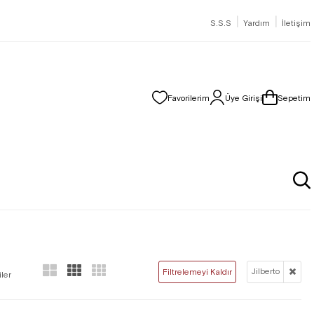
|
|
S.S.S
Yardım
İletişim
Favorilerim
Üye Girişi
Sepetim
Jilberto
Filtrelemeyi Kaldır
ler