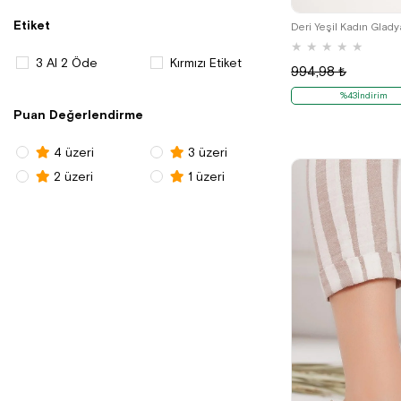
Etiket
Deri Yeşil Kadın Glad
★
★
★
★
★
3 Al 2 Öde
Kırmızı Etiket
994,98 ₺
%43İndirim
Puan Değerlendirme
4 üzeri
3 üzeri
2 üzeri
1 üzeri