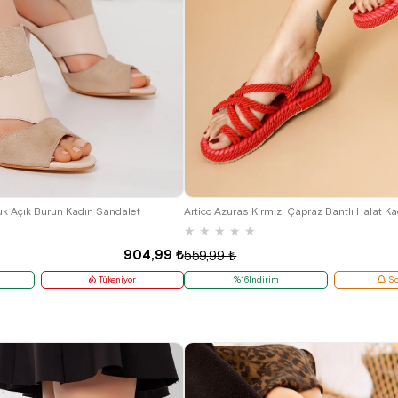
5
37
38
39
36
37
38
39
40
uk Açık Burun Kadın Sandalet
Artico Azuras Kırmızı Çapraz Bantlı Halat K
★
★
★
★
★
904,99 ₺
559,99 ₺
Tükeniyor
%16İndirim
So