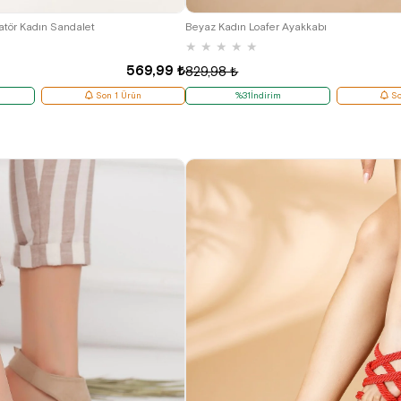
37
38
yatör Kadın Sandalet
Beyaz Kadın Loafer Ayakkabı
★
★
★
★
★
569,99 ₺
829,98 ₺
Son 1 Ürün
%31İndirim
So