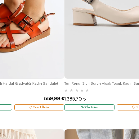
37
40
41
lı Hardal Gladyatör Kadın Sandalet
Ten Rengi Sivri Burun Alçak Topuk Kadın Sa
★
★
★
★
★
559,99 ₺
1.385,70 ₺
Son 1 Ürün
%30İndirim
So