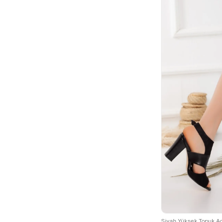
38
Siyah Yüksek Topuk Aç