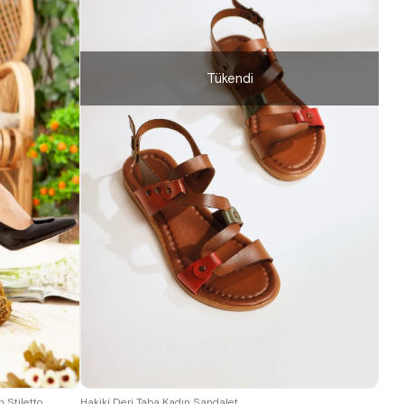
Tükendi
39
 Stiletto
Hakiki Deri Taba Kadın Sandalet