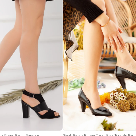
39
40
41
42
36
41
ık Burun Kadın Sandalet
Siyah Kırışık Rugan Tokalı Kısa Topuklu Kadın