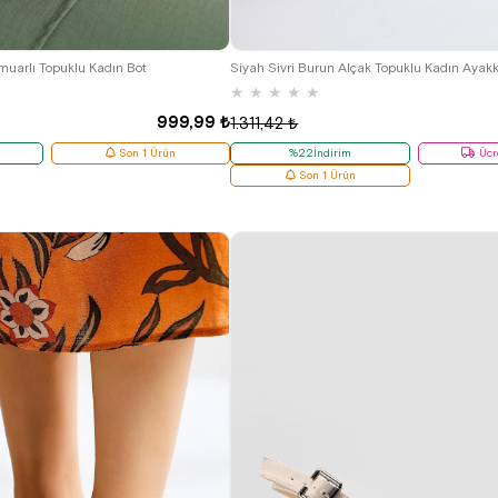
38
42
43
muarlı Topuklu Kadın Bot
Siyah Sivri Burun Alçak Topuklu Kadın Ayak
★
★
★
★
★
999,99 ₺
1.311,42 ₺
Son 1 Ürün
%22İndirim
Ücr
Son 1 Ürün