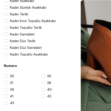
Kadın Ayakkabı
Kadın Günlük Ayakkabı
Kadın Terlik
Kadın İnce Topuklu Ayakkabı
Kadın Topuklu Terlik
Kadın Sandalet
Kadın Düz Terlik
Kadın Düz Sandalet
Kadın Topuklu Ayakkabı
Kadın Bootie
Numara
Kadın Platform Topuklu Ayakkabı
Kadın Loafer Ayakkabı
35
36
Kadın Bot ve Çizme
37
38
Kadın Stiletto
39
40
Kadın Abiye Ayakkabı
41
42
Kadın Terlik ve Sandalet
43
Kadın Büyük Numara Ayakkabı