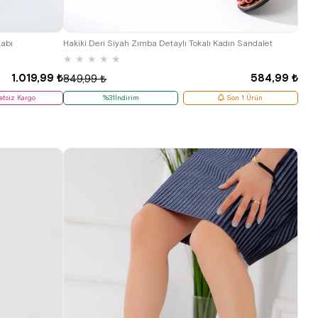
36
kabı
Hakiki Deri Siyah Zımba Detaylı Tokalı Kadın Sandalet
★
★
★
★
★
1.019,99 ₺
584,99 ₺
849,99 ₺
etsiz Kargo
%31İndirim
Son 1 Ürün