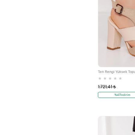
3
Ten Rengi Yüksek Top
★
★
★
★
★
1.721,41 ₺
%47İndirim