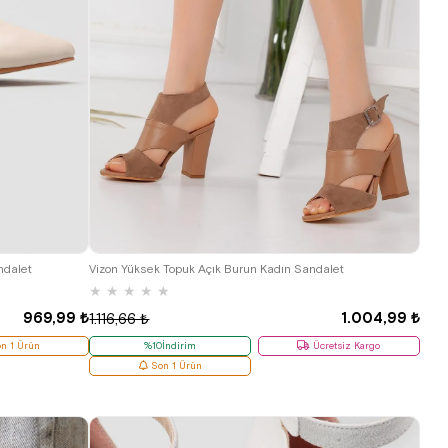
39
ndalet
Vizon Yüksek Topuk Açık Burun Kadın Sandalet
★
★
★
★
★
969,99 ₺
1.004,99 ₺
1.116,66 ₺
n 1 Ürün
%10İndirim
Ücretsiz Kargo
Son 1 Ürün