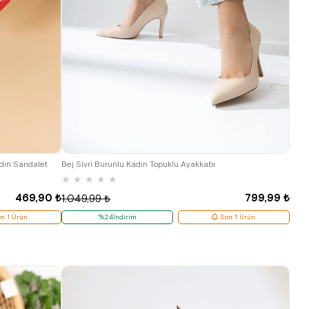
41
adın Sandalet
Bej Sivri Burunlu Kadın Topuklu Ayakkabı
★
★
★
★
★
469,90 ₺
799,99 ₺
1.049,99 ₺
n 1 Ürün
%24İndirim
Son 1 Ürün