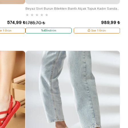
39
43
Beyaz Sivri Burun Bilekten Bantlı Alçak Topuk Kadın Sandalet Ayakkabı
★
★
★
★
★
574,99 ₺
989,99 ₺
1.785,70 ₺
n 1 Ürün
%45İndirim
Son 1 Ürün