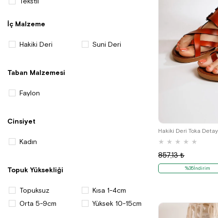
Tekstil
İç Malzeme
Hakiki Deri
Suni Deri
Taban Malzemesi
Faylon
Cinsiyet
Hakiki Deri Toka Detay
Kadın
★
★
★
★
★
857,13 ₺
%35İndirim
Topuk Yüksekliği
Topuksuz
Kısa 1-4cm
Orta 5-9cm
Yüksek 10-15cm