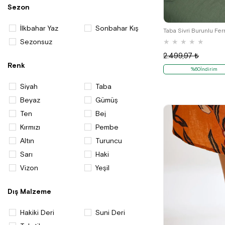
Sezon
Gelinlik Ayakkabı ve Aksesuar
İlkbahar Yaz
Sonbahar Kış
Taba Sivri Burunlu Fer
Sezonsuz
★
★
★
★
★
2.499,97 ₺
Renk
%60İndirim
Siyah
Taba
Beyaz
Gümüş
Ten
Bej
Kırmızı
Pembe
Altın
Turuncu
Sarı
Haki
Vizon
Yeşil
Dış Malzeme
Hakiki Deri
Suni Deri