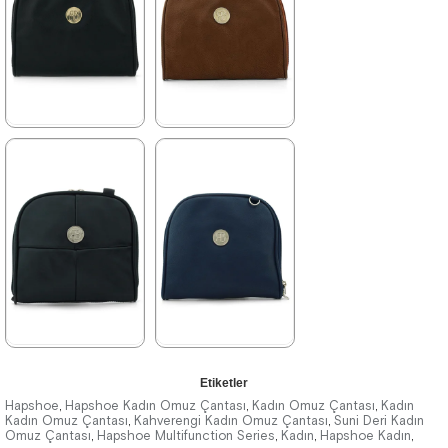
%43İndirim
%43İndirim
Fırsat
Ürünü
%25 İndirim | Sepette
Tükeniyor
₺127,43
%25 İndirim | Sepette
₺127,43
★
★
★
★
★
★
★
★
★
★
169,90 ₺
169,90 ₺
299,90 ₺
299,90 ₺
%43İndirim
%43İndirim
%25 İndirim | Sepette
%25 İndirim | Sepette
₺127,43
₺127,43
★
★
★
★
★
★
★
★
★
★
Etiketler
169,90 ₺
169,90 ₺
299,90 ₺
299,90 ₺
Hapshoe
Hapshoe Kadın Omuz Çantası
Kadın Omuz Çantası
Kadın
,
,
,
Kadın Omuz Çantası
Kahverengi Kadın Omuz Çantası
Suni Deri Kadın
,
,
Omuz Çantası
Hapshoe Multifunction Series
Kadın
Hapshoe Kadın
,
,
,
,