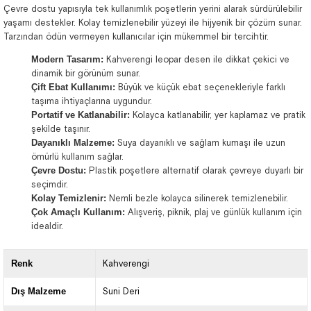
Çevre dostu yapısıyla tek kullanımlık poşetlerin yerini alarak sürdürülebilir
yaşamı destekler. Kolay temizlenebilir yüzeyi ile hijyenik bir çözüm sunar.
Tarzından ödün vermeyen kullanıcılar için mükemmel bir tercihtir.
Modern Tasarım:
Kahverengi leopar desen ile dikkat çekici ve
dinamik bir görünüm sunar.
Çift Ebat Kullanımı:
Büyük ve küçük ebat seçenekleriyle farklı
taşıma ihtiyaçlarına uygundur.
Portatif ve Katlanabilir:
Kolayca katlanabilir, yer kaplamaz ve pratik
şekilde taşınır.
Dayanıklı Malzeme:
Suya dayanıklı ve sağlam kumaşı ile uzun
ömürlü kullanım sağlar.
Çevre Dostu:
Plastik poşetlere alternatif olarak çevreye duyarlı bir
seçimdir.
Kolay Temizlenir:
Nemli bezle kolayca silinerek temizlenebilir.
Çok Amaçlı Kullanım:
Alışveriş, piknik, plaj ve günlük kullanım için
idealdir.
Renk
Kahverengi
Dış Malzeme
Suni Deri