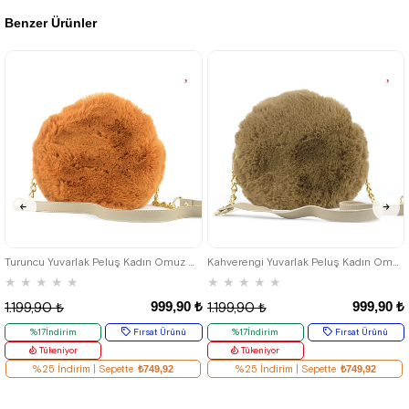
Benzer Ürünler
%43İndirim
Fırsat
%43İndirim
Ürünü
%25 İndirim | Sepette
%25 İndirim | Sepette
₺127,43
₺127,43
Turuncu Yuvarlak Peluş Kadın Omuz Çantası
Kahverengi Yuvarlak Peluş Kadın Omuz Çantası
★
★
★
★
★
★
★
★
★
★
999,90 ₺
999,90 ₺
1.199,90 ₺
1.199,90 ₺
%17İndirim
Fırsat Ürünü
%17İndirim
Fırsat Ürünü
Tükeniyor
Tükeniyor
%25 İndirim | Sepette
₺749,92
%25 İndirim | Sepette
₺749,92