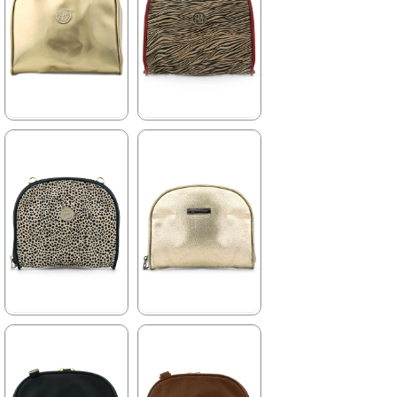
%43İndirim
%43İndirim
Fırsat
Ürünü
%25 İndirim | Sepette
Tükeniyor
₺127,43
%25 İndirim | Sepette
₺127,43
★
★
★
★
★
★
★
★
★
★
169,90 ₺
169,90 ₺
299,90 ₺
299,90 ₺
%43İndirim
Fırsat
%43İndirim
Ürünü
Tükeniyor
%25 İndirim | Sepette
₺127,43
%25 İndirim | Sepette
₺127,43
★
★
★
★
★
★
★
★
★
★
169,90 ₺
169,90 ₺
299,90 ₺
299,90 ₺