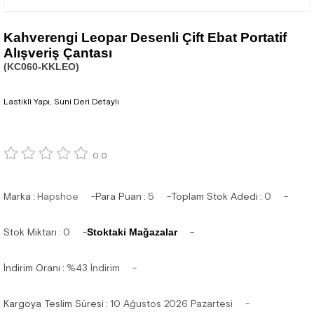
Kahverengi Leopar Desenli Çift Ebat Portatif
Alışveriş Çantası
(KC060-KKLEO)
Lastikli Yapı, Suni Deri Detaylı
0.0
Marka
:
Hapshoe
Para Puan
:
5
Toplam Stok Adedi
:
0
Stok Miktarı
:
0
Stoktaki Mağazalar
İndirim Oranı
:
%
43
İndirim
Kargoya Teslim Süresi
:
10 Ağustos 2026 Pazartesi