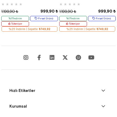
★
★
★
★
★
★
★
★
★
★
999,90 ₺
999,90 ₺
1.199,90 ₺
1.199,90 ₺
%17İndirim
Fırsat Ürünü
%17İndirim
Fırsat Ürünü
Tükeniyor
Tükeniyor
%25 İndirim | Sepette
₺749,92
%25 İndirim | Sepette
₺749,92
Hızlı Etiketler
Kurumsal