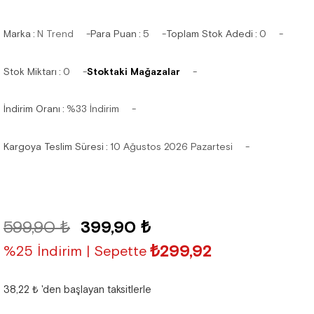
Marka
:
N Trend
Para Puan
:
5
Toplam Stok Adedi
:
0
Stok Miktarı
:
0
Stoktaki Mağazalar
İndirim Oranı
:
%
33
İndirim
Kargoya Teslim Süresi
:
10 Ağustos 2026 Pazartesi
599,90 ₺
399,90 ₺
₺299,92
%25 İndirim | Sepette
38,22 ₺
'den başlayan taksitlerle