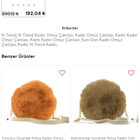
★
★
★
★
★
192,04 ₺
399,12 ₺
Etiketler
N Trend
N Trend Kadın Omuz Çantası
Kadın Omuz Çantası
Kadın Kadın
,
,
,
Omuz Çantası
Krem Kadın Omuz Çantası
Suni Deri Kadın Omuz
,
,
%52İndirim
Çantası
Kadın
N Trend Kadın
,
,
,
Benzer Ürünler
Turuncu Yuvarlak Peluş Kadın Omuz Çantası
Kahverengi Yuvarlak Peluş Kadın Omuz Çantası