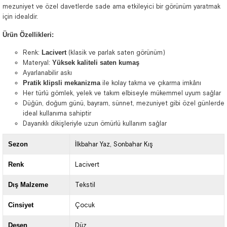
mezuniyet ve özel davetlerde sade ama etkileyici bir görünüm yaratmak
için idealdir.
Ürün Özellikleri:
Renk:
Lacivert
(klasik ve parlak saten görünüm)
Materyal:
Yüksek kaliteli saten kumaş
Ayarlanabilir askı
Pratik klipsli mekanizma
ile kolay takma ve çıkarma imkânı
Her türlü gömlek, yelek ve takım elbiseyle mükemmel uyum sağlar
Düğün, doğum günü, bayram, sünnet, mezuniyet gibi özel günlerde
ideal kullanıma sahiptir
Dayanıklı dikişleriyle uzun ömürlü kullanım sağlar
Sezon
İlkbahar Yaz
Sonbahar Kış
Renk
Lacivert
Dış Malzeme
Tekstil
Cinsiyet
Çocuk
Desen
Düz