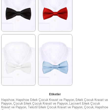
★
★
★
★
★
★
★
★
★
★
219,90 ₺
219,90 ₺
379,90 ₺
379,90 ₺
%42İndirim
Tükeniyor
%42İndirim
★
★
★
★
★
★
★
★
★
★
Etiketler
219,90 ₺
219,90 ₺
379,90 ₺
379,90 ₺
Hapshoe
Hapshoe Erkek Çocuk Kravat ve Papyon
Erkek Çocuk Kravat ve
,
,
Papyon
Çocuk Erkek Çocuk Kravat ve Papyon
Lacivert Erkek Çocuk
,
,
Kravat ve Papyon
Tekstil Erkek Çocuk Kravat ve Papyon
Çocuk
Hapshoe
,
,
,