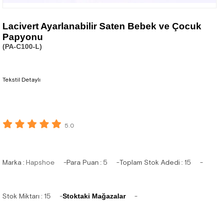
Lacivert Ayarlanabilir Saten Bebek ve Çocuk
Papyonu
(PA-C100-L)
Tekstil Detaylı
5.0
Marka
:
Hapshoe
Para Puan
:
5
Toplam Stok Adedi
:
15
Stok Miktarı
:
15
Stoktaki Mağazalar