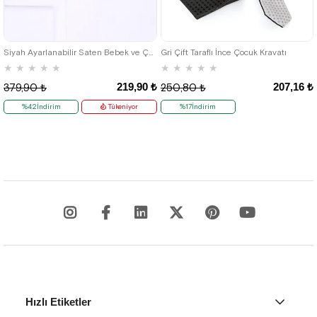
Siyah Ayarlanabilir Saten Bebek ve Çocuk Papyonu
Gri Çift Taraflı İnce Çocuk Kravatı
★
★
★
★
★
★
★
★
★
★
219,90 ₺
207,16 ₺
379,90 ₺
250,80 ₺
%42İndirim
Tükeniyor
%17İndirim
Hızlı Etiketler