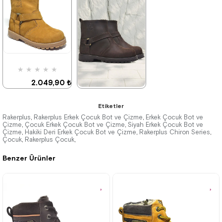
2.049,90 ₺
2.699,90 ₺
3.519,90 ₺
4.629,90 ₺
%42İndirim
Ücretsiz
%42İndirim
Ücretsiz
Kargo
Kargo
★
★
★
★
★
2.049,90 ₺
3.519,90 ₺
★
★
★
★
★
Etiketler
2.699,90 ₺
Rakerplus
Rakerplus Erkek Çocuk Bot ve Çizme
Erkek Çocuk Bot ve
,
,
Çizme
Çocuk Erkek Çocuk Bot ve Çizme
Siyah Erkek Çocuk Bot ve
,
,
Çizme
Hakiki Deri Erkek Çocuk Bot ve Çizme
4.629,90 ₺
Rakerplus Chiron Series
,
,
,
%42İndirim
Ücretsiz
Kargo
Çocuk
Rakerplus Çocuk
,
,
Benzer Ürünler
%42İndirim
Ücretsiz
Kargo