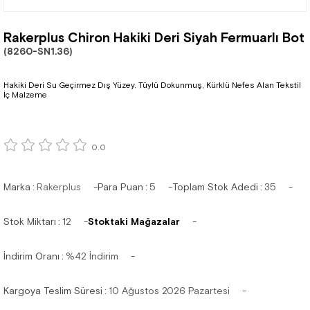
Rakerplus Chiron Hakiki Deri Siyah Fermuarlı Bot
(8260-SN1.36)
Hakiki Deri Su Geçirmez Dış Yüzey. Tüylü Dokunmuş, Kürklü Nefes Alan Tekstil
İç Malzeme
0.0
Marka
:
Rakerplus
Para Puan
:
5
Toplam Stok Adedi
:
35
Stok Miktarı
:
12
Stoktaki Mağazalar
İndirim Oranı
:
%
42
İndirim
Kargoya Teslim Süresi
:
10 Ağustos 2026 Pazartesi