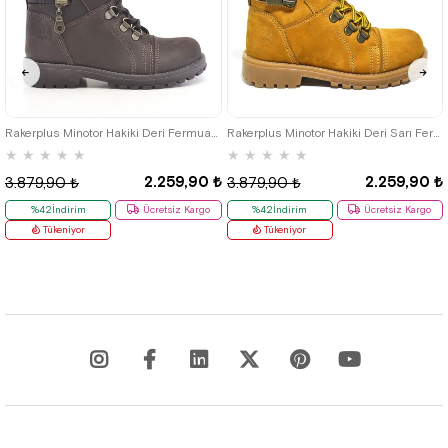
26
27
28
29
30
31
32
26
27
28
29
30
31
32
33
34
35
33
34
35
Rakerplus Minotor Hakiki Deri Fermuarlı Kışlık Çocuk Bot
Rakerplus Minotor Hakiki Deri Sarı Fermuarlı Çocuk Bot
★
★
★
★
★
★
★
★
★
★
2.259,90 ₺
2.259,90 ₺
3.879,90 ₺
3.879,90 ₺
%42İndirim
Ücretsiz Kargo
%42İndirim
Ücretsiz Kargo
Tükeniyor
Tükeniyor