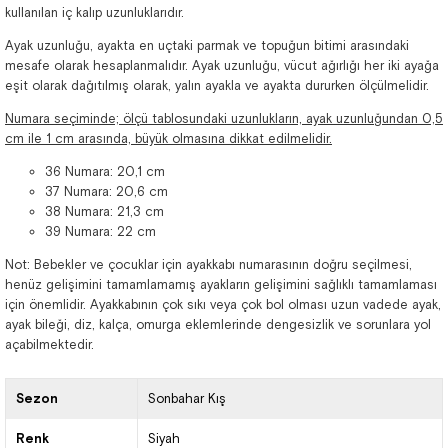
kullanılan iç kalıp uzunluklarıdır.
Ayak uzunluğu, ayakta en uçtaki parmak ve topuğun bitimi arasındaki
mesafe olarak hesaplanmalıdır. Ayak uzunluğu, vücut ağırlığı her iki ayağa
eşit olarak dağıtılmış olarak, yalın ayakla ve ayakta dururken ölçülmelidir.
Numara seçiminde; ölçü tablosundaki uzunlukların, ayak uzunluğundan 0,5
cm ile 1 cm arasında, büyük olmasına dikkat edilmelidir.
36 Numara: 20,1 cm
37 Numara: 20,6 cm
38 Numara: 21,3 cm
39 Numara: 22 cm
Not: Bebekler ve çocuklar için ayakkabı numarasının doğru seçilmesi,
henüz gelişimini tamamlamamış ayakların gelişimini sağlıklı tamamlaması
için önemlidir. Ayakkabının çok sıkı veya çok bol olması uzun vadede ayak,
ayak bileği, diz, kalça, omurga eklemlerinde dengesizlik ve sorunlara yol
açabilmektedir.
Sezon
Sonbahar Kış
Renk
Siyah