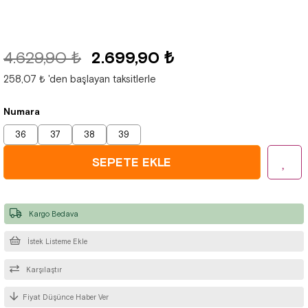
4.629,90 ₺
2.699,90 ₺
258,07 ₺
'den başlayan taksitlerle
Numara
36
37
38
39
Kargo Bedava
İstek Listeme Ekle
Karşılaştır
Fiyat Düşünce Haber Ver