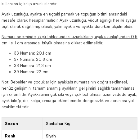
kullanılan iç kalıp uzunluklarıdır.
Ayak uzunluğu, ayakta en uçtaki parmak ve topuğun bitimi arasındaki
mesafe olarak hesaplanmalıdır. Ayak uzunluğu, vücut ağırlığı her iki ayağa
eşit olarak dağıtılmış olarak, yalın ayakla ve ayakta dururken ölçülmelidir.
Numara seçiminde; ölçü tablosundaki uzunlukların, ayak uzunluğundan 0,5
cm ile 1 cm arasında, büyük olmasına dikkat edilmelidir.
36 Numara: 20,1 cm
37 Numara: 20,6 cm
38 Numara: 21,3 cm
39 Numara: 22 cm
Not: Bebekler ve çocuklar için ayakkabı numarasının doğru seçilmesi,
henüz gelişimini tamamlamamış ayakların gelişimini sağlıklı tamamlaması
için önemlidir. Ayakkabının çok sıkı veya çok bol olması uzun vadede ayak,
ayak bileği, diz, kalça, omurga eklemlerinde dengesizlik ve sorunlara yol
açabilmektedir.
Sezon
Sonbahar Kış
Renk
Siyah