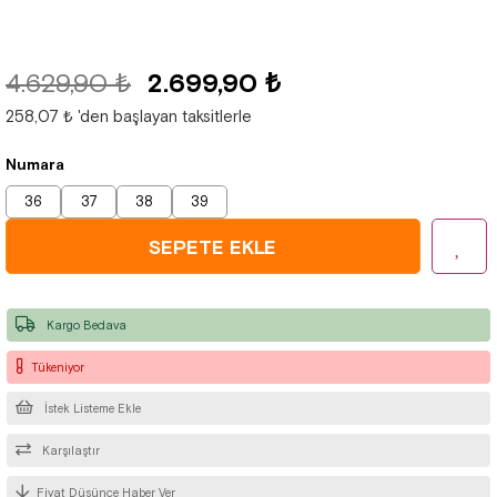
4.629,90 ₺
2.699,90 ₺
258,07 ₺
'den başlayan taksitlerle
Numara
36
37
38
39
Kargo Bedava
Tükeniyor
İstek Listeme Ekle
Karşılaştır
Fiyat Düşünce Haber Ver