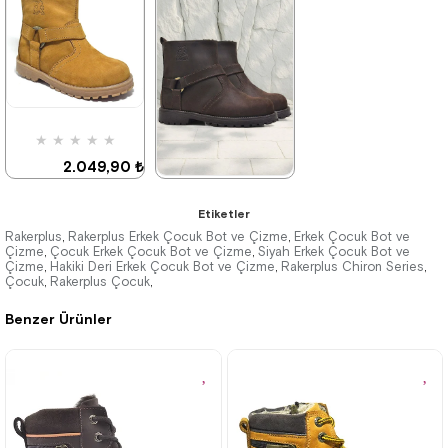
2.049,90 ₺
2.699,90 ₺
3.519,90 ₺
4.629,90 ₺
%42İndirim
Ücretsiz
%42İndirim
Ücretsiz
Kargo
Kargo
★
★
★
★
★
2.049,90 ₺
3.519,90 ₺
★
★
★
★
★
Etiketler
2.699,90 ₺
Rakerplus
Rakerplus Erkek Çocuk Bot ve Çizme
Erkek Çocuk Bot ve
,
,
Çizme
Çocuk Erkek Çocuk Bot ve Çizme
Siyah Erkek Çocuk Bot ve
,
,
Çizme
Hakiki Deri Erkek Çocuk Bot ve Çizme
4.629,90 ₺
Rakerplus Chiron Series
,
,
,
%42İndirim
Ücretsiz
Kargo
Çocuk
Rakerplus Çocuk
,
,
Benzer Ürünler
%42İndirim
Ücretsiz
Kargo