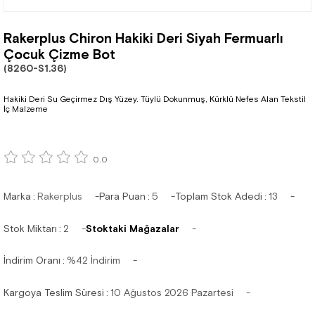
Rakerplus Chiron Hakiki Deri Siyah Fermuarlı
Çocuk Çizme Bot
(8260-S1.36)
Hakiki Deri Su Geçirmez Dış Yüzey. Tüylü Dokunmuş, Kürklü Nefes Alan Tekstil
İç Malzeme
0.0
Marka
:
Rakerplus
Para Puan
:
5
Toplam Stok Adedi
:
13
Stok Miktarı
:
2
Stoktaki Mağazalar
İndirim Oranı
:
%
42
İndirim
Kargoya Teslim Süresi
:
10 Ağustos 2026 Pazartesi