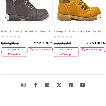
26
27
28
29
30
31
32
26
27
28
29
30
31
32
33
34
35
33
34
35
Rakerplus Minotor Hakiki Deri Fermuarlı Kışlık Çocuk Bot
Rakerplus Minotor Hakiki Deri Sarı Fermuarlı Çocuk Bot
★
★
★
★
★
★
★
★
★
★
2.259,90 ₺
2.259,90 ₺
3.879,90 ₺
3.879,90 ₺
%42İndirim
Ücretsiz Kargo
%42İndirim
Ücretsiz Kargo
Tükeniyor
Tükeniyor