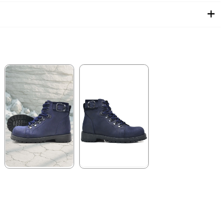
★
★
★
★
★
★
★
★
★
★
2.259,90 ₺
2.699,90 ₺
3.879,90 ₺
4.629,90 ₺