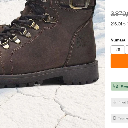
3.879
216,01 ₺
Numara
26
Karg
Fiyat 
Tavsiye