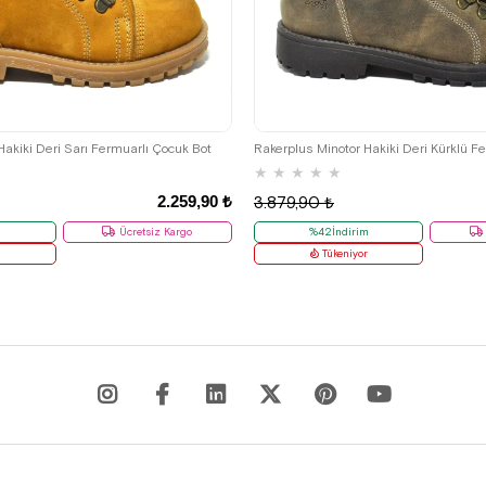
29
30
31
32
33
34
35
26
27
28
29
30
31
32
Hakiki Deri Sarı Fermuarlı Çocuk Bot
Rakerplus Minotor Hakiki Deri Kürklü F
★
★
★
★
★
2.259,90 ₺
3.879,90 ₺
m
Ücretsiz Kargo
%42İndirim
r
Tükeniyor