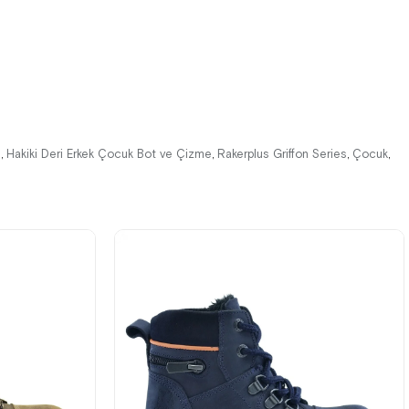
%42İndirim
Ücretsiz
%42İndirim
Ücretsiz
Kargo
Kargo
e
Hakiki Deri Erkek Çocuk Bot ve Çizme
Rakerplus Griffon Series
Çocuk
,
,
,
,