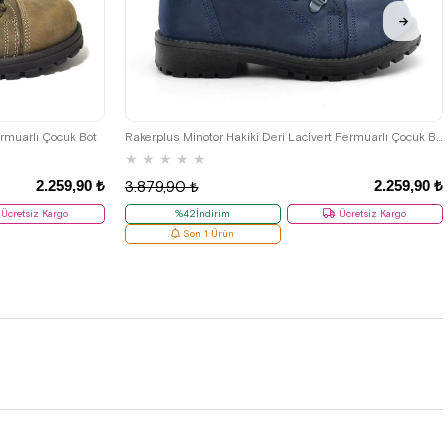
33
34
35
26
27
28
29
30
31
32
33
34
35
ermuarlı Çocuk Bot
Rakerplus Minotor Hakiki Deri Lacivert Fermuarlı Çocuk Bot
★
★
★
★
★
2.259,90 ₺
2.259,90 ₺
3.879,90 ₺
Ücretsiz Kargo
%42İndirim
Ücretsiz Kargo
Son 1 Ürün