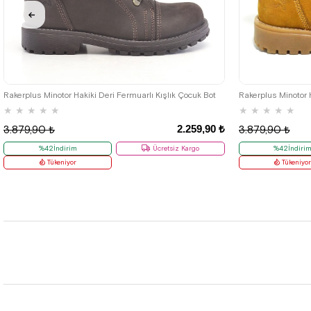
26
27
28
29
30
31
32
33
34
35
26
27
28
Rakerplus Minotor Hakiki Deri Fermuarlı Kışlık Çocuk Bot
Rakerplus Minotor 
★
★
★
★
★
★
★
★
★
★
2.259,90 ₺
3.879,90 ₺
3.879,90 ₺
%42İndirim
Ücretsiz Kargo
%42İndiri
Tükeniyor
Tükeniyo