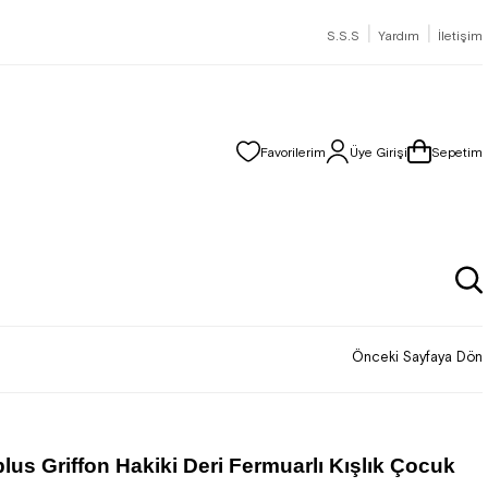
|
|
S.S.S
Yardım
İletişim
Favorilerim
Üye Girişi
Sepetim
Önceki Sayfaya Dön
lus Griffon Hakiki Deri Fermuarlı Kışlık Çocuk