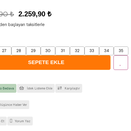
,90 ₺
2.259,90 ₺
'den başlayan taksitlerle
27
28
29
30
31
32
33
34
35
o Bedava
İstek Listeme Ekle
Karşılaştır
Düşünce Haber Ver
 Et
Yorum Yaz