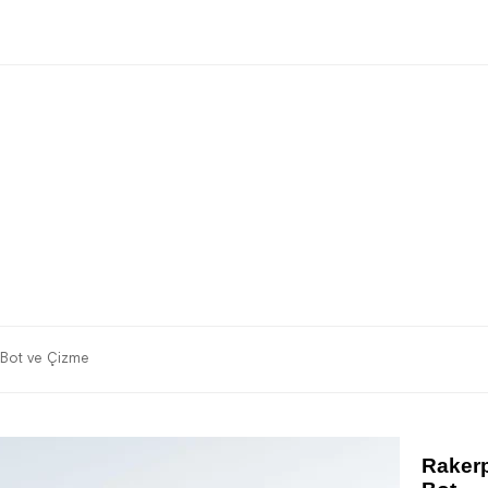
 Bot ve Çizme
Rakerp