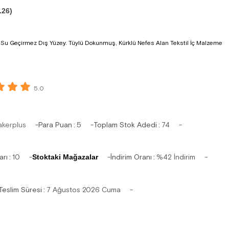
.26)
i Su Geçirmez Dış Yüzey. Tüylü Dokunmuş, Kürklü Nefes Alan Tekstil İç Malzeme
5.0
akerplus
Para Puan
:
5
Toplam Stok Adedi
:
74
arı
:
10
Stoktaki Mağazalar
İndirim Oranı
:
%
42
İndirim
Teslim Süresi
:
7 Ağustos 2026 Cuma