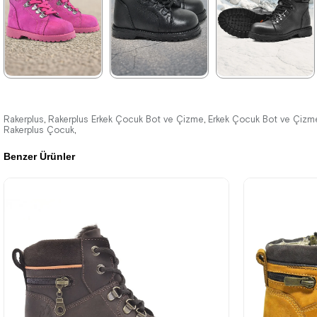
%42İndirim
Ücretsiz
%42İndirim
Ücretsiz
Kargo
Kargo
★
★
★
★
★
★
★
★
★
★
★
★
★
★
★
2.049,90 ₺
2.049,90 ₺
2.259,90 ₺
Rakerplus
Rakerplus Erkek Çocuk Bot ve Çizme
Erkek Çocuk Bot ve Çizm
,
,
Rakerplus Çocuk
,
3.519,90 ₺
3.519,90 ₺
3.879,90 ₺
Benzer Ürünler
%42İndirim
Ücretsiz
%42İndirim
Ücretsiz
%42İndirim
Ücretsiz
Kargo
Kargo
Kargo
Tükeniyor