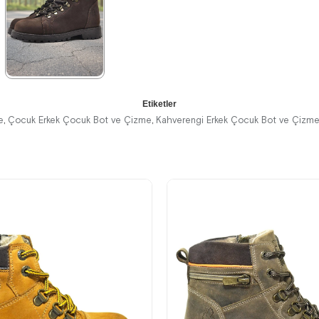
%42İndirim
Ücretsiz
%42İndirim
Ücretsiz
%42İndirim
Ücretsiz
Kargo
Kargo
Kargo
★
★
★
★
★
Etiketler
2.699,90 ₺
e
Çocuk Erkek Çocuk Bot ve Çizme
Kahverengi Erkek Çocuk Bot ve Çizm
,
,
4.629,90 ₺
%42İndirim
Ücretsiz
Kargo