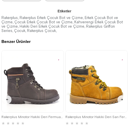
★
★
★
★
★
★
★
★
★
★
Etiketler
2.259,90 ₺
2.259,90 ₺
Rakerplus
Rakerplus Erkek Çocuk Bot ve Çizme
Erkek Çocuk Bot ve
,
,
Çizme
Çocuk Erkek Çocuk Bot ve Çizme
Kahverengi Erkek Çocuk Bot
,
,
ve Çizme
3.879,90 ₺
Hakiki Deri Erkek Çocuk Bot ve Çizme
3.879,90 ₺
Rakerplus Griffon
,
,
Series
Çocuk
Rakerplus Çocuk
,
,
,
Benzer Ürünler
%42İndirim
Ücretsiz
%42İndirim
Ücretsiz
Kargo
Kargo
26
27
28
29
30
31
32
26
27
28
29
30
31
32
33
34
35
33
34
35
Rakerplus Minotor Hakiki Deri Fermuarlı Kışlık Çocuk Bot
Rakerplus Minotor Hakiki Deri Sarı Fermuarlı Çocuk Bot
★
★
★
★
★
★
★
★
★
★