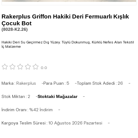
Rakerplus Griffon Hakiki Deri Fermuarlı Kışlık
Çocuk Bot
(8028-K2.26)
Hakiki Deri Su Geçirmez Dış Yüzey. Tüylü Dokunmuş, Kürklü Nefes Alan Tekstil
İç Malzeme
0.0
Marka
:
Rakerplus
Para Puan
:
5
Toplam Stok Adedi
:
26
Stok Miktarı
:
2
Stoktaki Mağazalar
İndirim Oranı
:
%
42
İndirim
Kargoya Teslim Süresi
:
10 Ağustos 2026 Pazartesi