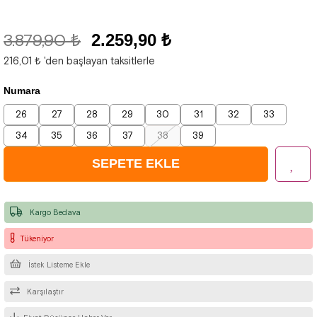
3.879,90 ₺
2.259,90 ₺
216,01 ₺
'den başlayan taksitlerle
Numara
26
27
28
29
30
31
32
33
34
35
36
37
38
39
Kargo Bedava
Tükeniyor
İstek Listeme Ekle
Karşılaştır