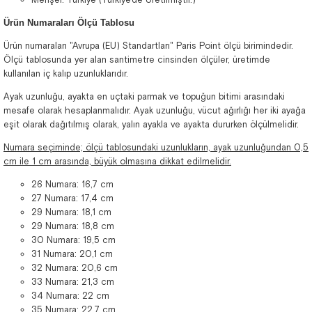
Ürün Numaraları Ölçü Tablosu
Ürün numaraları "Avrupa (EU) Standartları" Paris Point ölçü birimindedir.
Ölçü tablosunda yer alan santimetre cinsinden ölçüler, üretimde
kullanılan iç kalıp uzunluklarıdır.
Ayak uzunluğu, ayakta en uçtaki parmak ve topuğun bitimi arasındaki
mesafe olarak hesaplanmalıdır. Ayak uzunluğu, vücut ağırlığı her iki ayağa
eşit olarak dağıtılmış olarak, yalın ayakla ve ayakta dururken ölçülmelidir.
Numara seçiminde; ölçü tablosundaki uzunlukların, ayak uzunluğundan 0,5
cm ile 1 cm arasında, büyük olmasına dikkat edilmelidir.
26 Numara: 16,7 cm
27 Numara: 17,4 cm
29 Numara: 18,1 cm
29 Numara: 18,8 cm
30 Numara: 19,5 cm
31 Numara: 20,1 cm
32 Numara: 20,6 cm
33 Numara: 21,3 cm
34 Numara: 22 cm
35 Numara: 22,7 cm