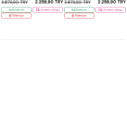
2.259,90 TRY
2.259,90 TRY
3.879,90 TRY
3.879,90 TRY
%42İndirim
Ücretsiz Kargo
%42İndirim
Ücretsiz Kargo
Tükeniyor
Tükeniyor
Hızlı Etiketler
Kurumsal
Çözüm Merkezi