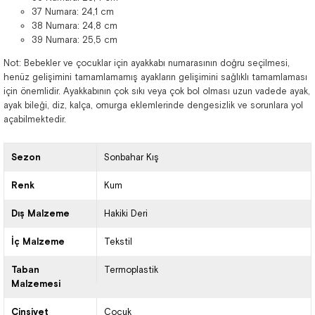
37 Numara: 24,1 cm
38 Numara: 24,8 cm
39 Numara: 25,5 cm
Not: Bebekler ve çocuklar için ayakkabı numarasının doğru seçilmesi,
henüz gelişimini tamamlamamış ayakların gelişimini sağlıklı tamamlaması
için önemlidir. Ayakkabının çok sıkı veya çok bol olması uzun vadede ayak,
ayak bileği, diz, kalça, omurga eklemlerinde dengesizlik ve sorunlara yol
açabilmektedir.
Sezon
Sonbahar Kış
Renk
Kum
Dış Malzeme
Hakiki Deri
İç Malzeme
Tekstil
Taban
Termoplastik
Malzemesi
Cinsiyet
Çocuk