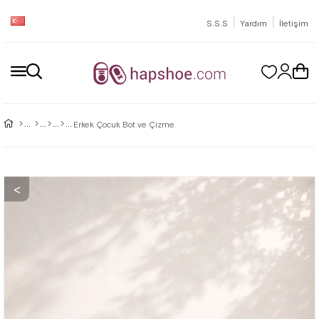
|
|
S.S.S
Yardım
İletişim
Erkek Çocuk Bot ve Çizme