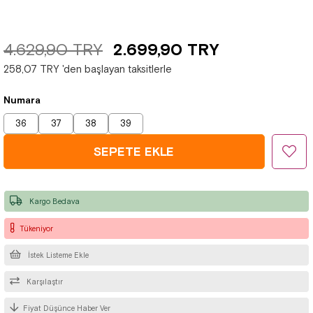
4.629,90 TRY
2.699,90 TRY
258,07 TRY
'den başlayan taksitlerle
Numara
36
37
38
39
Kargo Bedava
Tükeniyor
İstek Listeme Ekle
Karşılaştır
Fiyat Düşünce Haber Ver