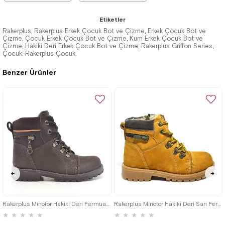
★
★
★
★
★
★
★
★
★
★
Etiketler
2.259,90 TRY
2.259,90 TRY
Rakerplus
Rakerplus Erkek Çocuk Bot ve Çizme
Erkek Çocuk Bot ve
,
,
Çizme
Çocuk Erkek Çocuk Bot ve Çizme
Kum Erkek Çocuk Bot ve
,
,
Çizme
3.879,90 TRY
Hakiki Deri Erkek Çocuk Bot ve Çizme
3.879,90 TRY
Rakerplus Griffon Series
,
,
,
Çocuk
Rakerplus Çocuk
,
,
Benzer Ürünler
%42İndirim
Ücretsiz
%42İndirim
Ücretsiz
Kargo
Kargo
26
27
28
29
30
31
32
26
27
28
29
30
31
32
33
34
35
33
34
35
Rakerplus Minotor Hakiki Deri Fermuarlı Kışlık Çocuk Bot
Rakerplus Minotor Hakiki Deri Sarı Fermuarlı Çocuk Bot
★
★
★
★
★
★
★
★
★
★