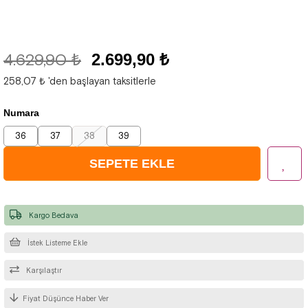
4.629,90 ₺
2.699,90 ₺
258,07 ₺
'den başlayan taksitlerle
Numara
36
37
38
39
Kargo Bedava
İstek Listeme Ekle
Karşılaştır
Fiyat Düşünce Haber Ver