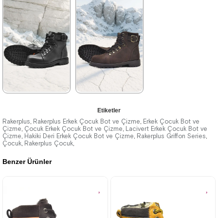
★
★
★
★
★
★
★
★
★
★
2.049,90 ₺
2.049,90 ₺
3.519,90 ₺
3.519,90 ₺
%42İndirim
Ücretsiz
%42İndirim
Ücretsiz
Kargo
Kargo
Tükeniyor
★
★
★
★
★
★
★
★
★
★
Etiketler
2.259,90 ₺
2.259,90 ₺
Rakerplus
Rakerplus Erkek Çocuk Bot ve Çizme
Erkek Çocuk Bot ve
,
,
Çizme
Çocuk Erkek Çocuk Bot ve Çizme
Lacivert Erkek Çocuk Bot ve
,
,
Çizme
3.879,90 ₺
Hakiki Deri Erkek Çocuk Bot ve Çizme
3.879,90 ₺
Rakerplus Griffon Series
,
,
,
Çocuk
Rakerplus Çocuk
,
,
Benzer Ürünler
%42İndirim
Ücretsiz
%42İndirim
Ücretsiz
Kargo
Kargo