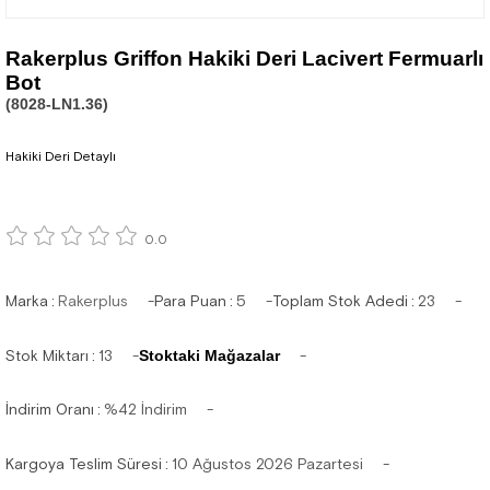
Rakerplus Griffon Hakiki Deri Lacivert Fermuarlı
Bot
(8028-LN1.36)
Hakiki Deri Detaylı
0.0
Marka
:
Rakerplus
Para Puan
:
5
Toplam Stok Adedi
:
23
Stok Miktarı
:
13
Stoktaki Mağazalar
İndirim Oranı
:
%
42
İndirim
Kargoya Teslim Süresi
:
10 Ağustos 2026 Pazartesi