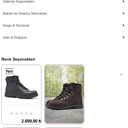
Ödeme Seçenekleri
Bakım ve Yıkama Talimatları
Kargo & Teslimat
İade & Değişim
Renk Seçenekleri
Yeni
Yeni
Yeni
Yeni
Yeni
Yeni
Ürün
Ürün
Ürün
Ürün
Ürün
Ürün
★
★
★
★
★
2.699,90 ₺