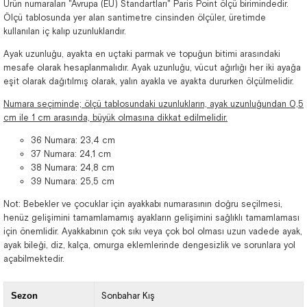
Ürün numaraları "Avrupa (EU) Standartları" Paris Point ölçü birimindedir.
Ölçü tablosunda yer alan santimetre cinsinden ölçüler, üretimde
kullanılan iç kalıp uzunluklarıdır.
Ayak uzunluğu, ayakta en uçtaki parmak ve topuğun bitimi arasındaki
mesafe olarak hesaplanmalıdır. Ayak uzunluğu, vücut ağırlığı her iki ayağa
eşit olarak dağıtılmış olarak, yalın ayakla ve ayakta dururken ölçülmelidir.
Numara seçiminde; ölçü tablosundaki uzunlukların, ayak uzunluğundan 0,5
cm ile 1 cm arasında, büyük olmasına dikkat edilmelidir.
36 Numara: 23,4 cm
37 Numara: 24,1 cm
38 Numara: 24,8 cm
39 Numara: 25,5 cm
Not: Bebekler ve çocuklar için ayakkabı numarasının doğru seçilmesi,
henüz gelişimini tamamlamamış ayakların gelişimini sağlıklı tamamlaması
için önemlidir. Ayakkabının çok sıkı veya çok bol olması uzun vadede ayak,
ayak bileği, diz, kalça, omurga eklemlerinde dengesizlik ve sorunlara yol
açabilmektedir.
Sezon
Sonbahar Kış