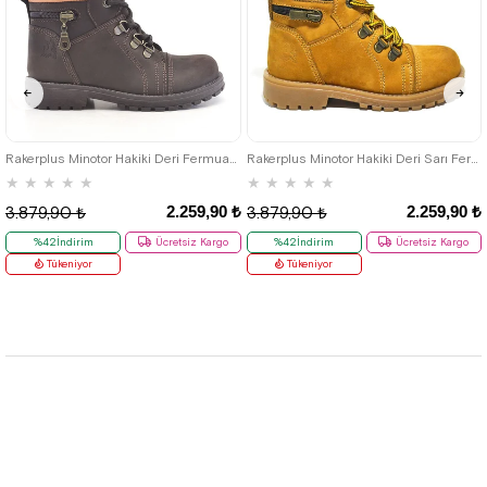
26
27
28
29
30
31
32
26
27
28
29
30
31
32
33
34
35
33
34
35
Rakerplus Minotor Hakiki Deri Fermuarlı Kışlık Çocuk Bot
Rakerplus Minotor Hakiki Deri Sarı Fermuarlı Çocuk Bot
★
★
★
★
★
★
★
★
★
★
2.259,90 ₺
2.259,90 ₺
3.879,90 ₺
3.879,90 ₺
%42İndirim
Ücretsiz Kargo
%42İndirim
Ücretsiz Kargo
Tükeniyor
Tükeniyor