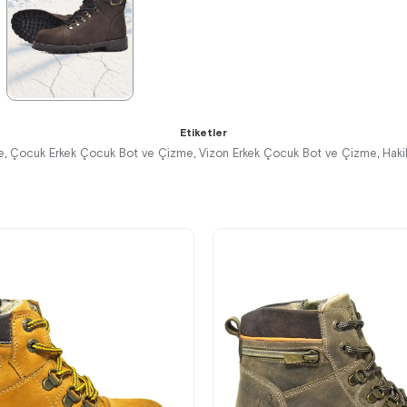
%42İndirim
Ücretsiz
%42İndirim
Ücretsiz
%42İndirim
Ücretsiz
Kargo
Kargo
Kargo
★
★
★
★
★
Etiketler
2.259,90 ₺
e
Çocuk Erkek Çocuk Bot ve Çizme
Vizon Erkek Çocuk Bot ve Çizme
Haki
,
,
,
3.879,90 ₺
%42İndirim
Ücretsiz
Kargo