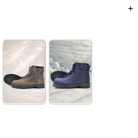
★
★
★
★
★
★
★
★
★
★
2.699,90 ₺
2.259,90 ₺
4.629,90 ₺
3.879,90 ₺