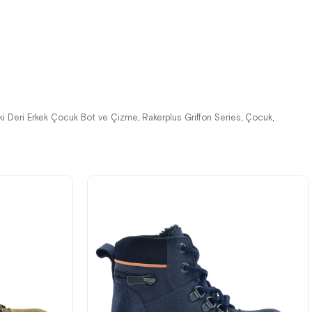
%42İndirim
Ücretsiz
%42İndirim
Ücretsiz
Kargo
Kargo
ki Deri Erkek Çocuk Bot ve Çizme
Rakerplus Griffon Series
Çocuk
,
,
,