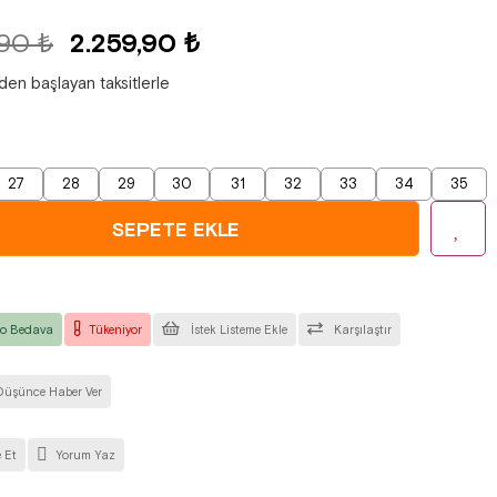
,90 ₺
2.259,90 ₺
'den başlayan taksitlerle
27
28
29
30
31
32
33
34
35
o Bedava
Tükeniyor
İstek Listeme Ekle
Karşılaştır
Düşünce Haber Ver
 Et
Yorum Yaz