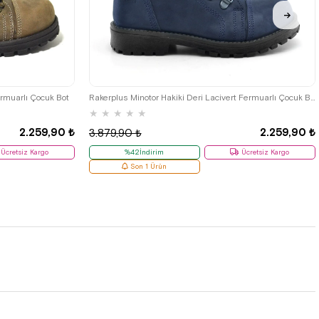
33
34
35
26
27
28
29
30
31
32
33
34
35
ermuarlı Çocuk Bot
Rakerplus Minotor Hakiki Deri Lacivert Fermuarlı Çocuk Bot
★
★
★
★
★
2.259,90 ₺
2.259,90 ₺
3.879,90 ₺
Ücretsiz Kargo
%42İndirim
Ücretsiz Kargo
Son 1 Ürün