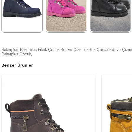
%42İndirim
Ücretsiz
%42İndirim
Ücretsiz
%42İndirim
Ücretsiz
Kargo
Kargo
Kargo
★
★
★
★
★
★
★
★
★
★
★
★
★
★
★
2.699,90 ₺
2.049,90 ₺
2.049,90 ₺
Rakerplus
Rakerplus Erkek Çocuk Bot ve Çizme
Erkek Çocuk Bot ve Çizm
,
,
Rakerplus Çocuk
,
4.629,90 ₺
3.519,90 ₺
3.519,90 ₺
Benzer Ürünler
%42İndirim
Ücretsiz
%42İndirim
Ücretsiz
%42İndirim
Ücretsiz
Kargo
Kargo
Kargo
Tükeniyor