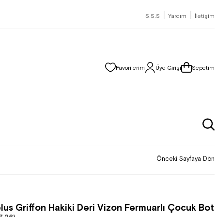
|
|
S.S.S
Yardım
İletişim
Favorilerim
Üye Girişi
Sepetim
Önceki Sayfaya Dön
lus Griffon Hakiki Deri Vizon Fermuarlı Çocuk Bot