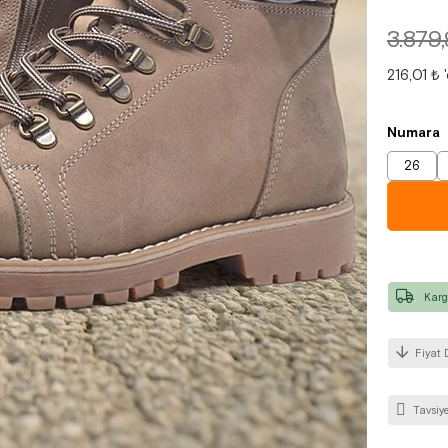
3.879
216,01 ₺
Numara
26
Karg
Fiyat 
Tavsiye