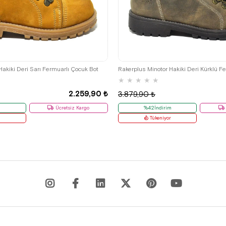
29
30
31
32
33
34
35
26
27
28
29
30
31
32
Hakiki Deri Sarı Fermuarlı Çocuk Bot
Rakerplus Minotor Hakiki Deri Kürklü F
★
★
★
★
★
2.259,90 ₺
3.879,90 ₺
m
Ücretsiz Kargo
%42İndirim
r
Tükeniyor