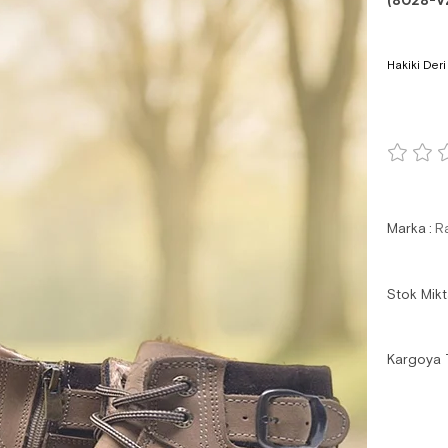
(8028-V
Hakiki Deri
Marka
:
R
Stok Mikt
Kargoya 