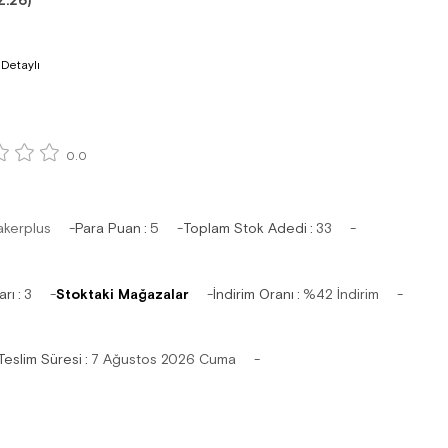
Z.26)
 Detaylı
0.0
akerplus
Para Puan
:
5
Toplam Stok Adedi
:
33
arı
:
3
Stoktaki Mağazalar
İndirim Oranı
:
%
42
İndirim
Teslim Süresi
:
7 Ağustos 2026 Cuma