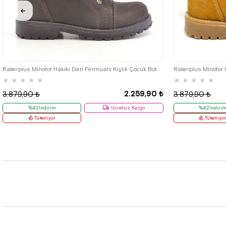
26
27
28
29
30
31
32
33
34
35
26
27
28
Rakerplus Minotor Hakiki Deri Fermuarlı Kışlık Çocuk Bot
Rakerplus Minotor 
★
★
★
★
★
★
★
★
★
★
2.259,90 ₺
3.879,90 ₺
3.879,90 ₺
%42İndirim
Ücretsiz Kargo
%42İndiri
Tükeniyor
Tükeniyo