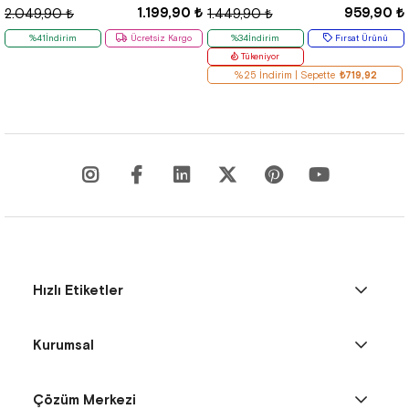
1.199,90 ₺
959,90 ₺
2.049,90 ₺
1.449,90 ₺
%41İndirim
Ücretsiz Kargo
%34İndirim
Fırsat Ürünü
Tükeniyor
%25 İndirim | Sepette
₺719,92
Hızlı Etiketler
Kurumsal
Çözüm Merkezi