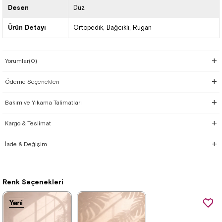
Desen
Düz
Ürün Detayı
Ortopedik
Bağcıklı
Rugan
Yorumlar
(0)
Ödeme Seçenekleri
Bakım ve Yıkama Talimatları
Kargo & Teslimat
İade & Değişim
Renk Seçenekleri
Yeni
Yeni
Yeni
Yeni
Yeni
Yeni
Yeni
Yeni
Yeni
Yeni
Ürün
Ürün
Ürün
Ürün
Ürün
Ürün
Ürün
Ürün
Ürün
Ürün