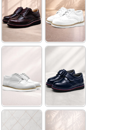
★
★
★
★
★
★
★
★
★
★
969,90 ₺
1.139,90 ₺
1.479,90 ₺
1.959,90 ₺
%34İndirim
Fırsat
%42İndirim
Ücretsiz
Ürünü
Kargo
%25 İndirim | Sepette
₺727,42
★
★
★
★
★
★
★
★
★
★
1.389,90 ₺
1.139,90 ₺