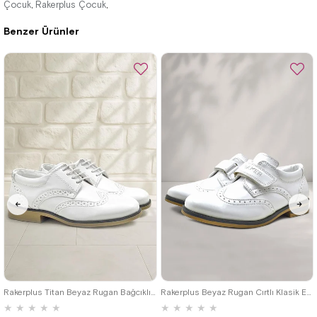
Çocuk
Rakerplus Çocuk
,
,
Benzer Ürünler
%42İndirim
Ücretsiz
%42İndirim
Ücretsiz
Kargo
Kargo
26
27
28
29
30
31
32
26
27
28
29
30
31
32
33
34
35
36
37
38
39
33
34
35
Rakerplus Titan Beyaz Rugan Bağcıklı Klasik Erkek Çocuk Klasik Ayakkabı
Rakerplus Beyaz Rugan Cırtlı Klasik Erkek Çocuk Ayakkabı
★
★
★
★
★
★
★
★
★
★