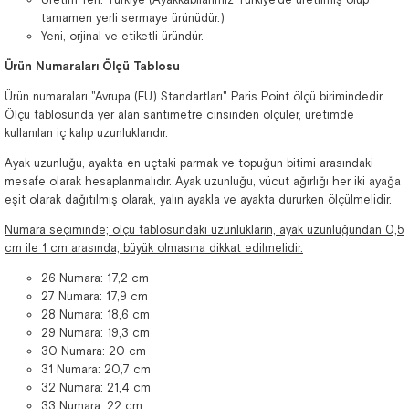
tamamen yerli sermaye ürünüdür.)
Yeni, orjinal ve etiketli üründür.
Ürün Numaraları Ölçü Tablosu
Ürün numaraları "Avrupa (EU) Standartları" Paris Point ölçü birimindedir.
Ölçü tablosunda yer alan santimetre cinsinden ölçüler, üretimde
kullanılan iç kalıp uzunluklarıdır.
Ayak uzunluğu, ayakta en uçtaki parmak ve topuğun bitimi arasındaki
mesafe olarak hesaplanmalıdır. Ayak uzunluğu, vücut ağırlığı her iki ayağa
eşit olarak dağıtılmış olarak, yalın ayakla ve ayakta dururken ölçülmelidir.
Numara seçiminde; ölçü tablosundaki uzunlukların, ayak uzunluğundan 0,5
cm ile 1 cm arasında, büyük olmasına dikkat edilmelidir.
26 Numara: 17,2 cm
27 Numara: 17,9 cm
28 Numara: 18,6 cm
29 Numara: 19,3 cm
30 Numara: 20 cm
31 Numara: 20,7 cm
32 Numara: 21,4 cm
33 Numara: 22 cm