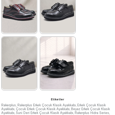
3.519,90 ₺
2.079,90 ₺
%42İndirim
Ücretsiz
%42İndirim
Ücretsiz
Kargo
Kargo
Fırsat
Ürünü
%25 İndirim | Sepette
₺907,43
★
★
★
★
★
★
★
★
★
★
1.209,90 ₺
1.209,90 ₺
2.079,90 ₺
2.079,90 ₺
%42İndirim
Ücretsiz
%42İndirim
Ücretsiz
Kargo
Kargo
Fırsat
Ürünü
%25 İndirim | Sepette
₺907,43
★
★
★
★
★
★
★
★
★
★
Etiketler
1.389,90 ₺
1.139,90 ₺
Rakerplus
Rakerplus Erkek Çocuk Klasik Ayakkabı
Erkek Çocuk Klasik
,
,
Ayakkabı
Çocuk Erkek Çocuk Klasik Ayakkabı
Beyaz Erkek Çocuk Klasik
,
,
Ayakkabı
2.379,90 ₺
Suni Deri Erkek Çocuk Klasik Ayakkabı
1.959,90 ₺
Rakerplus Hidra Series
,
,
,