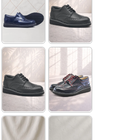
2.379,90 ₺
1.959,90 ₺
%42İndirim
Ücretsiz
%42İndirim
Ücretsiz
Kargo
Kargo
Fırsat
Tükeniyor
Ürünü
%25 İndirim | Sepette
₺854,93
★
★
★
★
★
★
★
★
★
★
1.209,90 ₺
1.699,90 ₺
2.079,90 ₺
2.919,90 ₺
%42İndirim
Ücretsiz
%42İndirim
Ücretsiz
Kargo
Kargo
★
★
★
★
★
★
★
★
★
★
2.049,90 ₺
1.209,90 ₺