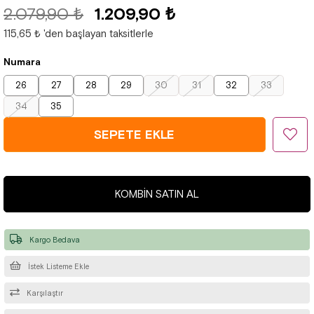
2.079,90 ₺
1.209,90 ₺
115,65 ₺
'den başlayan taksitlerle
Numara
26
27
28
29
30
31
32
33
34
35
KOMBIN SATIN AL
Kargo Bedava
İstek Listeme Ekle
Karşılaştır