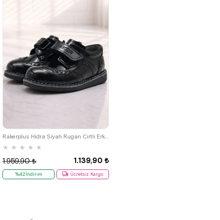
22
23
24
25
Rakerplus Hidra Siyah Rugan Cırtlı Erkek Çocuk Klasik Ayakkabı
★
★
★
★
★
1.139,90 ₺
1.959,90 ₺
%42İndirim
Ücretsiz Kargo