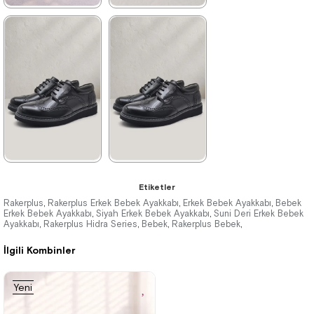
★
★
★
★
★
★
★
★
★
★
1.209,90 ₺
1.209,90 ₺
2.079,90 ₺
2.079,90 ₺
%42İndirim
Ücretsiz
%42İndirim
Ücretsiz
Kargo
Kargo
Fırsat
Fırsat
Ürünü
Ürünü
%25 İndirim | Sepette
%25 İndirim | Sepette
₺907,43
₺907,43
★
★
★
★
★
★
★
★
★
★
Etiketler
1.209,90 ₺
1.389,90 ₺
Rakerplus
Rakerplus Erkek Bebek Ayakkabı
Erkek Bebek Ayakkabı
Bebek
,
,
,
Erkek Bebek Ayakkabı
Siyah Erkek Bebek Ayakkabı
Suni Deri Erkek Bebek
,
,
Ayakkabı
2.079,90 ₺
Rakerplus Hidra Series
2.379,90 ₺
Bebek
Rakerplus Bebek
,
,
,
,
İlgili Kombinler
%42İndirim
Ücretsiz
%42İndirim
Ücretsiz
Kargo
Kargo
Yeni
Ürün