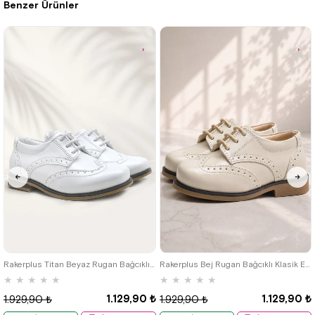
Benzer Ürünler
22
23
24
25
22
23
24
25
Rakerplus Titan Beyaz Rugan Bağcıklı Klasik Erkek Çocuk Klasik Ayakkabı
Rakerplus Bej Rugan Bağcıklı Klasik Erkek Çocuk Ayakkabı
★
★
★
★
★
★
★
★
★
★
1.129,90 ₺
1.129,90 ₺
1.929,90 ₺
1.929,90 ₺