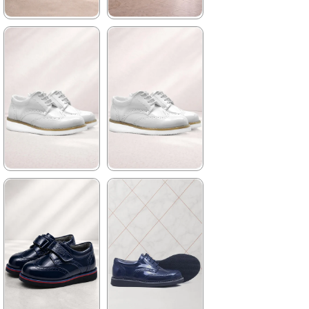
★
★
★
★
★
★
★
★
★
★
969,90 ₺
1.139,90 ₺
1.479,90 ₺
1.959,90 ₺
%34İndirim
Fırsat
%42İndirim
Ücretsiz
Ürünü
Kargo
%25 İndirim | Sepette
₺727,42
★
★
★
★
★
★
★
★
★
★
1.209,90 ₺
1.389,90 ₺
2.079,90 ₺
2.379,90 ₺
%42İndirim
Ücretsiz
%42İndirim
Ücretsiz
Kargo
Kargo