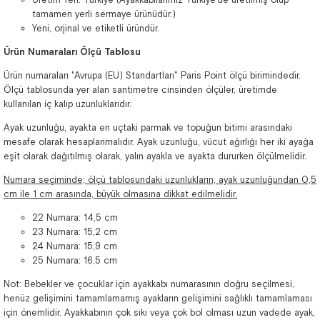
tamamen yerli sermaye ürünüdür.)
Yeni, orjinal ve etiketli üründür.
Ürün Numaraları Ölçü Tablosu
Ürün numaraları "Avrupa (EU) Standartları" Paris Point ölçü birimindedir.
Ölçü tablosunda yer alan santimetre cinsinden ölçüler, üretimde
kullanılan iç kalıp uzunluklarıdır.
Ayak uzunluğu, ayakta en uçtaki parmak ve topuğun bitimi arasındaki
mesafe olarak hesaplanmalıdır. Ayak uzunluğu, vücut ağırlığı her iki ayağa
eşit olarak dağıtılmış olarak, yalın ayakla ve ayakta dururken ölçülmelidir.
Numara seçiminde; ölçü tablosundaki uzunlukların, ayak uzunluğundan 0,5
cm ile 1 cm arasında, büyük olmasına dikkat edilmelidir.
22 Numara: 14,5 cm
23 Numara: 15,2 cm
24 Numara: 15,9 cm
25 Numara: 16,5 cm
Not: Bebekler ve çocuklar için ayakkabı numarasının doğru seçilmesi,
henüz gelişimini tamamlamamış ayakların gelişimini sağlıklı tamamlaması
için önemlidir. Ayakkabının çok sıkı veya çok bol olması uzun vadede ayak,