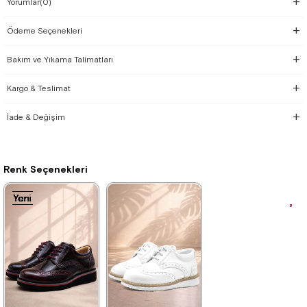
Yorumlar
(0)
Ödeme Seçenekleri
Bakım ve Yıkama Talimatları
Kargo & Teslimat
İade & Değişim
Renk Seçenekleri
Yeni
Yeni
Yeni
Yeni
Yeni
Yeni
Yeni
Yeni
Yeni
Yeni
Ürün
Ürün
Ürün
Ürün
Ürün
Ürün
Ürün
Ürün
Ürün
Ürün