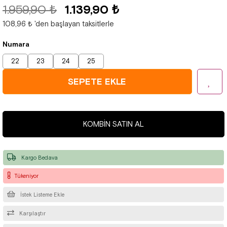
1.959,90 ₺
1.139,90 ₺
108,96 ₺
'den başlayan taksitlerle
Numara
22
23
24
25
KOMBIN SATIN AL
Kargo Bedava
Tükeniyor
İstek Listeme Ekle
Karşılaştır