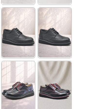
★
★
★
★
★
★
★
★
★
★
1.139,90 ₺
1.209,90 ₺
1.959,90 ₺
2.079,90 ₺
%42İndirim
Ücretsiz
%42İndirim
Ücretsiz
Kargo
Kargo
Fırsat
Tükeniyor
Ürünü
%25 İndirim | Sepette
₺854,93
★
★
★
★
★
★
★
★
★
★
1.699,90 ₺
2.049,90 ₺
2.919,90 ₺
3.519,90 ₺
%42İndirim
Ücretsiz
%42İndirim
Ücretsiz
Kargo
Kargo