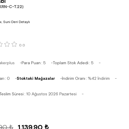
bı
KRN-C-T.22)
pı, Suni Deri Detaylı
0.0
akerplus
Para Puan
:
5
Toplam Stok Adedi
:
5
arı
:
0
Stoktaki Mağazalar
İndirim Oranı
:
%
42
İndirim
Teslim Süresi
:
10 Ağustos 2026 Pazartesi
,90 ₺
1.139,90 ₺