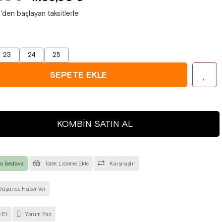
'den başlayan taksitlerle
23
24
25
KOMBIN SATIN AL
o Bedava
İstek Listeme Ekle
Karşılaştır
Düşünce Haber Ver
 Et
Yorum Yaz