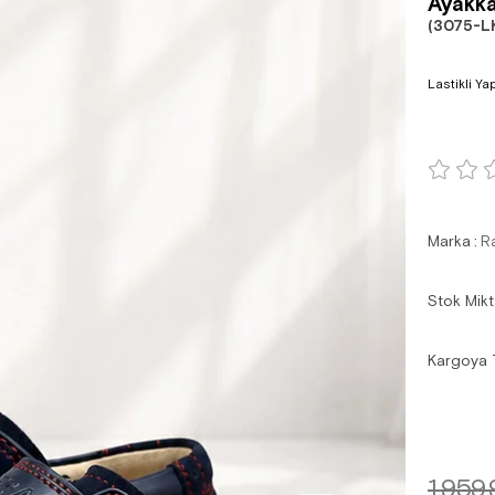
Ayakka
(3075-L
Lastikli Ya
Marka
:
R
Stok Mikt
Kargoya 
1.959