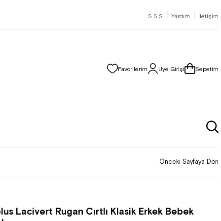
|
|
S.S.S
Yardım
İletişim
Favorilerim
Üye Girişi
Sepetim
Önceki Sayfaya Dön
lus Lacivert Rugan Cırtlı Klasik Erkek Bebek