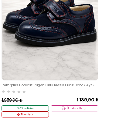
22
23
24
25
Rakerplus Lacivert Rugan Cırtlı Klasik Erkek Bebek Ayakkabı
★
★
★
★
★
1.139,90 ₺
1.959,90 ₺
%42İndirim
Ücretsiz Kargo
Tükeniyor