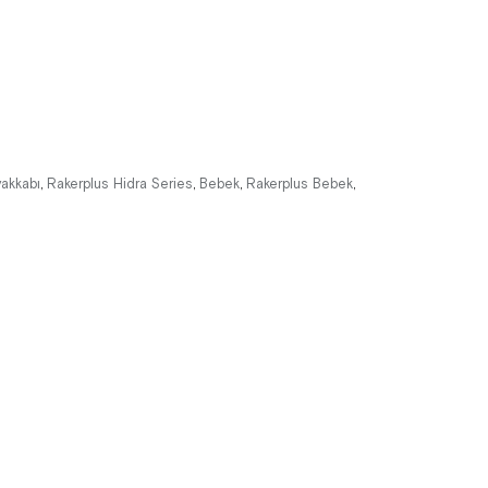
%42İndirim
Ücretsiz
%42İndirim
Ücretsiz
Kargo
Kargo
yakkabı
Rakerplus Hidra Series
Bebek
Rakerplus Bebek
,
,
,
,