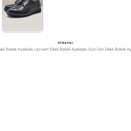
%42İndirim
Ücretsiz
%42İndirim
Ücretsiz
%42İndirim
Ücretsiz
Kargo
Kargo
Kargo
Fırsat
Tükeniyor
Ürünü
%25 İndirim |
Sepette
★
★
★
★
★
₺854,93
Etiketler
1.389,90 ₺
kek Bebek Ayakkabı
Lacivert Erkek Bebek Ayakkabı
Suni Deri Erkek Bebek A
,
,
2.379,90 ₺
%42İndirim
Ücretsiz
Kargo