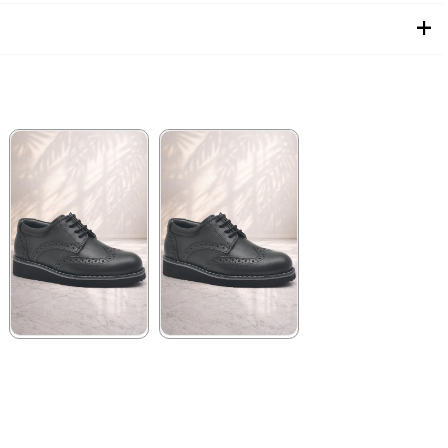
★
★
★
★
★
★
★
★
★
★
1.699,90 ₺
2.049,90 ₺
2.919,90 ₺
3.519,90 ₺