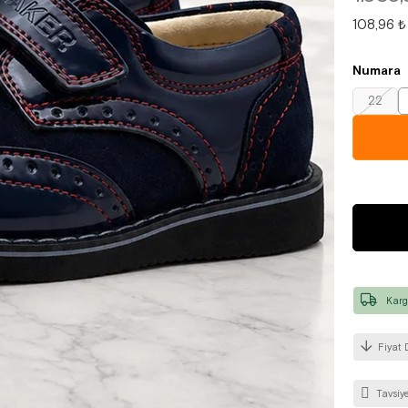
108,96 ₺
Numara
22
Karg
Fiyat 
Tavsiye