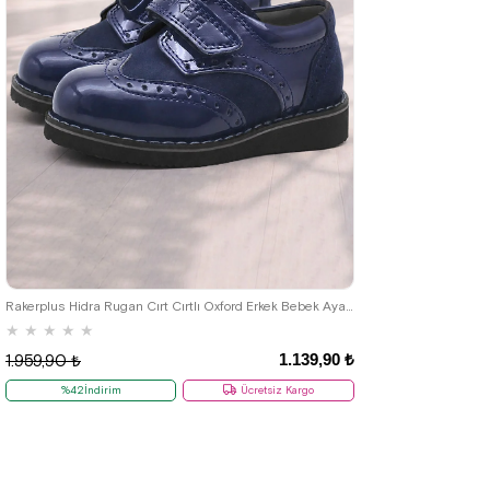
22
23
24
25
Rakerplus Hidra Rugan Cırt Cırtlı Oxford Erkek Bebek Ayakkabı
★
★
★
★
★
1.139,90 ₺
1.959,90 ₺
%42İndirim
Ücretsiz Kargo