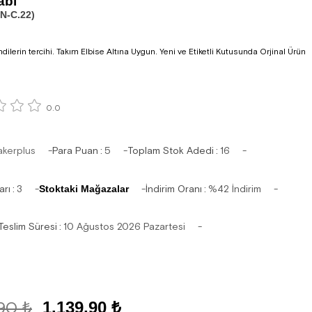
abı
N-C.22)
dilerin tercihi. Takım Elbise Altına Uygun. Yeni ve Etiketli Kutusunda Orjinal Ürün
0.0
akerplus
Para Puan
:
5
Toplam Stok Adedi
:
16
arı
:
3
Stoktaki Mağazalar
İndirim Oranı
:
%
42
İndirim
Teslim Süresi
:
10 Ağustos 2026 Pazartesi
,90 ₺
1.139,90 ₺