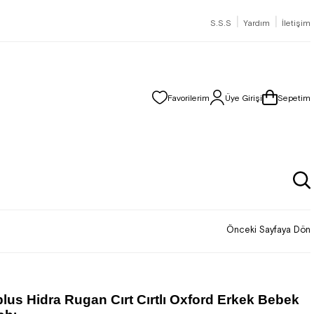
|
|
S.S.S
Yardım
İletişim
Favorilerim
Üye Girişi
Sepetim
Önceki Sayfaya Dön
lus Hidra Rugan Cırt Cırtlı Oxford Erkek Bebek