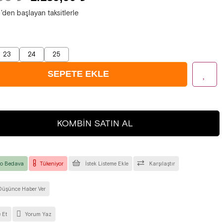
'den başlayan taksitlerle
23
24
25
KOMBIN SATIN AL
o Bedava
Tükeniyor
İstek Listeme Ekle
Karşılaştır
Düşünce Haber Ver
 Et
Yorum Yaz