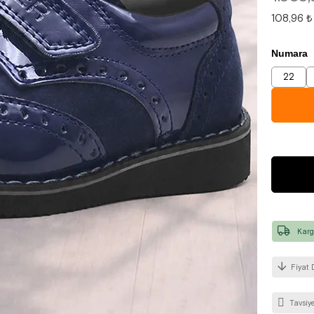
108,96 ₺
Numara
22
Karg
Fiyat 
Tavsiye