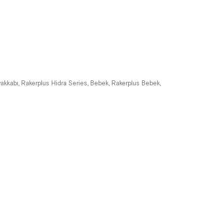
%42İndirim
Ücretsiz
%42İndirim
Ücretsiz
Kargo
Kargo
yakkabı
Rakerplus Hidra Series
Bebek
Rakerplus Bebek
,
,
,
,