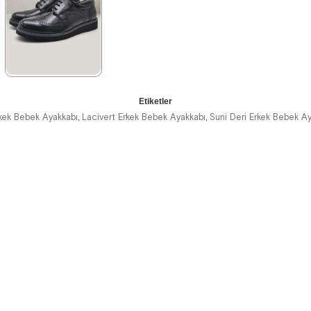
%42İndirim
Ücretsiz
%42İndirim
Ücretsiz
%42İndirim
Ücretsiz
Kargo
Kargo
Kargo
Fırsat
Tükeniyor
Ürünü
%25 İndirim |
Sepette
★
★
★
★
★
₺854,93
Etiketler
1.389,90 ₺
kek Bebek Ayakkabı
Lacivert Erkek Bebek Ayakkabı
Suni Deri Erkek Bebek A
,
,
2.379,90 ₺
%42İndirim
Ücretsiz
Kargo