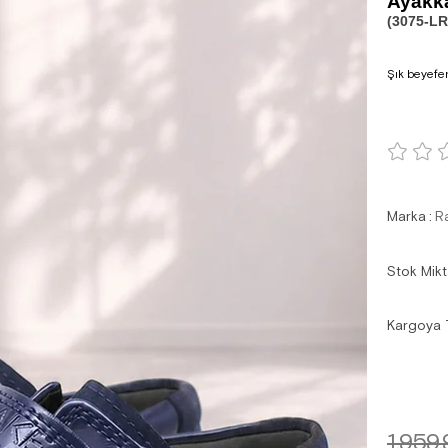
Ayakk
(3075-LR
Şık beyefen
Marka
:
R
Stok Mikt
Kargoya 
1.959