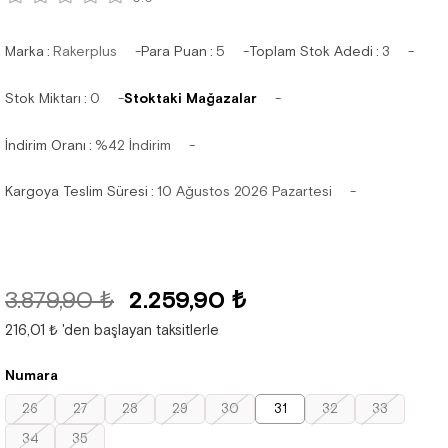
Marka
:
Rakerplus
Para Puan
:
5
Toplam Stok Adedi
:
3
Stok Miktarı
:
0
Stoktaki Mağazalar
İndirim Oranı
:
%
42
İndirim
Kargoya Teslim Süresi
:
10 Ağustos 2026 Pazartesi
3.879,90 ₺
2.259,90 ₺
216,01 ₺
'den başlayan taksitlerle
Numara
26
27
28
29
30
31
32
33
34
35