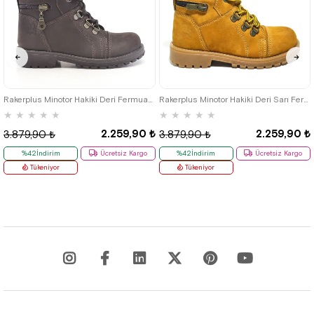
26
27
28
29
30
31
32
26
27
28
29
30
31
32
33
34
35
33
34
35
Rakerplus Minotor Hakiki Deri Fermuarlı Kışlık Çocuk Bot
Rakerplus Minotor Hakiki Deri Sarı Fermuarlı Çocuk Bot
★
★
★
★
★
★
★
★
★
★
2.259,90 ₺
2.259,90 ₺
3.879,90 ₺
3.879,90 ₺
%42İndirim
Ücretsiz Kargo
%42İndirim
Ücretsiz Kargo
Tükeniyor
Tükeniyor