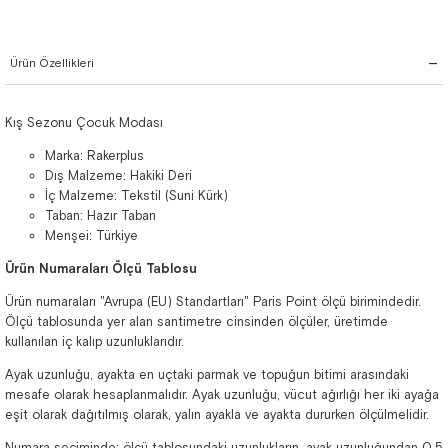
Ürün Özellikleri
Kış Sezonu Çocuk Modası
Marka: Rakerplus
Dış Malzeme: Hakiki Deri
İç Malzeme: Tekstil (Suni Kürk)
Taban: Hazır Taban
Menşei: Türkiye
Ürün Numaraları Ölçü Tablosu
Ürün numaraları "Avrupa (EU) Standartları" Paris Point ölçü birimindedir.
Ölçü tablosunda yer alan santimetre cinsinden ölçüler, üretimde
kullanılan iç kalıp uzunluklarıdır.
Ayak uzunluğu, ayakta en uçtaki parmak ve topuğun bitimi arasındaki
mesafe olarak hesaplanmalıdır. Ayak uzunluğu, vücut ağırlığı her iki ayağa
eşit olarak dağıtılmış olarak, yalın ayakla ve ayakta dururken ölçülmelidir.
Numara seçiminde; ölçü tablosundaki uzunlukların, ayak uzunluğundan 0,5