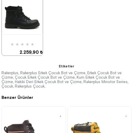
%42İndirim
%42İndirim
★
★
★
★
★
2.259,90 ₺
3.879,90 ₺
Etiketler
Rakerplus
Rakerplus Erkek Çocuk Bot ve Çizme
Erkek Çocuk Bot ve
,
,
Çizme
Çocuk Erkek Çocuk Bot ve Çizme
Kum Erkek Çocuk Bot ve
,
,
Çizme
Hakiki Deri Erkek Çocuk Bot ve Çizme
Rakerplus Minotor Series
,
,
,
%42İndirim
Ücretsiz
Kargo
Çocuk
Rakerplus Çocuk
,
,
Tükeniyor
Benzer Ürünler