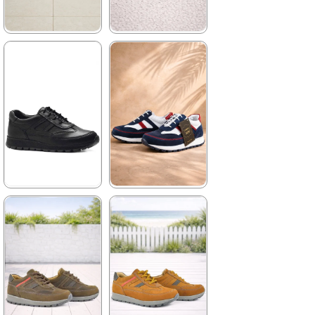
★
★
★
★
★
★
★
★
★
★
1.899,90 ₺
2.089,90 ₺
3.249,90 ₺
3.579,90 ₺
%42İndirim
Ücretsiz
%42İndirim
Ücretsiz
Kargo
Kargo
★
★
★
★
★
★
★
★
★
★
2.329,90 ₺
1.899,90 ₺
3.999,90 ₺
3.249,90 ₺
%42İndirim
Ücretsiz
%42İndirim
Ücretsiz
Kargo
Kargo
Tükeniyor