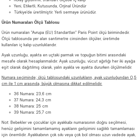
Yeni, Etiketli, Kutusunda, Orjinal Üründür
Türkiye'de üretilmiştir. Yerli sermaye ürünüdür.
Ürün Numaraları Ölçü Tablosu
Ürün numaraları "Avrupa (EU) Standartları" Paris Point ölçü birimindedir.
Ölçü tablosunda yer alan santimetre cinsinden ölçüler, üretimde
kullanılan iç kalıp uzunluklarıdır.
Ayak uzunluğu, ayakta en uçtaki parmak ve topuğun bitimi arasındaki
mesafe olarak hesaplanmalıdır. Ayak uzunluğu, vücut ağırlığı her iki ayağa
eşit olarak dağıtılmış olarak, yalın ayakla ve ayakta dururken ölçülmelidir.
Numara seçiminde; ölçü tablosundaki uzunlukların, ayak uzunluğundan 0,5
cm ile 1 cm arasında, büyük olmasına dikkat edilmelidir.
36 Numara: 23,6 cm
37 Numara: 24,3 cm
38 Numara: 25 cm
39 Numara: 25,7 cm
Not: Bebekler ve çocuklar için ayakkabı numarasının doğru seçilmesi,
henüz gelişimini tamamlamamış ayakların gelişimini sağlıklı tamamlaması
için önemlidir. Ayakkabının çok sıkı veya çok bol olması uzun vadede ayak,