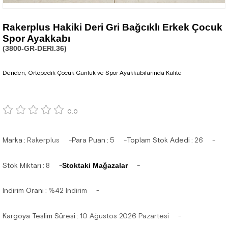
Rakerplus Hakiki Deri Gri Bağcıklı Erkek Çocuk
Spor Ayakkabı
(3800-GR-DERI.36)
Deriden, Ortopedik Çocuk Günlük ve Spor Ayakkabılarında Kalite
0.0
Marka
:
Rakerplus
Para Puan
:
5
Toplam Stok Adedi
:
26
Stok Miktarı
:
8
Stoktaki Mağazalar
İndirim Oranı
:
%
42
İndirim
Kargoya Teslim Süresi
:
10 Ağustos 2026 Pazartesi