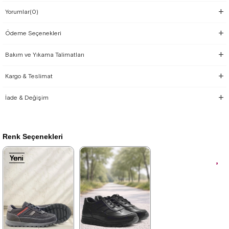
Yorumlar
(0)
Ödeme Seçenekleri
Bakım ve Yıkama Talimatları
Kargo & Teslimat
İade & Değişim
Renk Seçenekleri
Yeni
Yeni
Yeni
Yeni
Yeni
Yeni
Yeni
Yeni
Yeni
Ürün
Ürün
Ürün
Ürün
Ürün
Ürün
Ürün
Ürün
Ürün