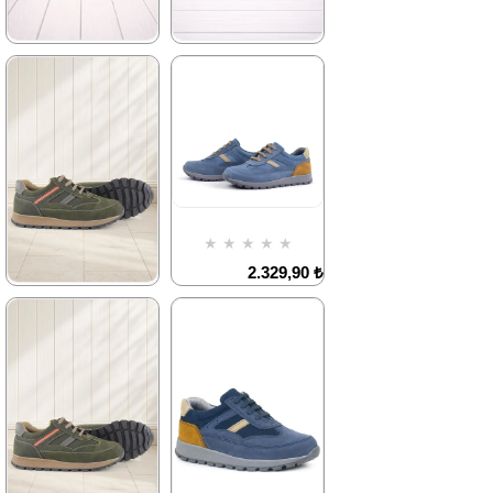
★
★
★
★
★
★
★
★
★
★
1.899,90 ₺
1.899,90 ₺
3.249,90 ₺
3.249,90 ₺
%42İndirim
Ücretsiz
%42İndirim
Ücretsiz
Kargo
Kargo
Fırsat
Fırsat
★
★
★
★
★
Ürünü
Ürünü
%25 İndirim | Sepette
%25 İndirim | Sepette
2.329,90 ₺
₺1424,93
₺1424,93
3.999,90 ₺
★
★
★
★
★
2.329,90 ₺
3.999,90 ₺
%42İndirim
%42İndirim
Ücretsiz
Kargo