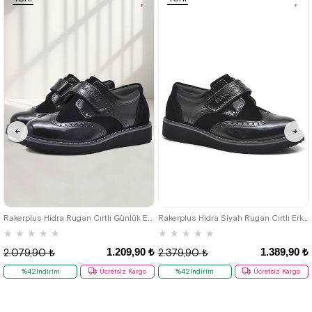
Ürün
Ürün
26
27
28
29
30
31
32
33
34
35
36
37
38
39
Rakerplus Hidra Rugan Cırtlı Günlük Erkek Çocuk Ayakkabı
Rakerplus Hidra Siyah Rugan Cırtlı Erkek Çocuk Klasik Ayakkabı
★
★
★
★
★
★
★
★
★
★
1.209,90 ₺
1.389,90 ₺
2.079,90 ₺
2.379,90 ₺
%42İndirim
Ücretsiz Kargo
%42İndirim
Ücretsiz Kargo