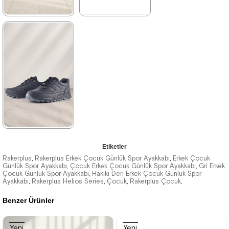
★
★
★
★
★
★
★
★
★
★
2.089,90 ₺
2.329,90 ₺
3.579,90 ₺
3.999,90 ₺
%42İndirim
Ücretsiz
%42İndirim
Kargo
★
★
★
★
★
Etiketler
2.329,90 ₺
Rakerplus
Rakerplus Erkek Çocuk Günlük Spor Ayakkabı
Erkek Çocuk
,
,
Günlük Spor Ayakkabı
Çocuk Erkek Çocuk Günlük Spor Ayakkabı
Gri Erkek
,
,
Çocuk Günlük Spor Ayakkabı
3.999,90 ₺
Hakiki Deri Erkek Çocuk Günlük Spor
,
Ayakkabı
Rakerplus Helios Series
Çocuk
Rakerplus Çocuk
,
,
,
,
Benzer Ürünler
%42İndirim
Ücretsiz
Kargo
Yeni
Yeni