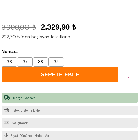
3.999,90 ₺
2.329,90 ₺
222,70 ₺
'den başlayan taksitlerle
Numara
36
37
38
39
Kargo Bedava
İstek Listeme Ekle
Karşılaştır
Fiyat Düşünce Haber Ver