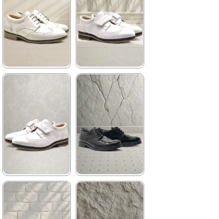
1.449,90 ₺
1.929,90 ₺
%34İndirim
Fırsat
%41İndirim
Ücretsiz
Ürünü
Kargo
Tükeniyor
%25 İndirim | Sepette
₺719,92
★
★
★
★
★
★
★
★
★
★
1.199,90 ₺
959,90 ₺
2.049,90 ₺
1.449,90 ₺
%41İndirim
Ücretsiz
%34İndirim
Fırsat
Kargo
Ürünü
Son 1
Ürün
%25 İndirim | Sepette
₺719,92
★
★
★
★
★
★
★
★
★
★
1.089,90 ₺
1.199,90 ₺