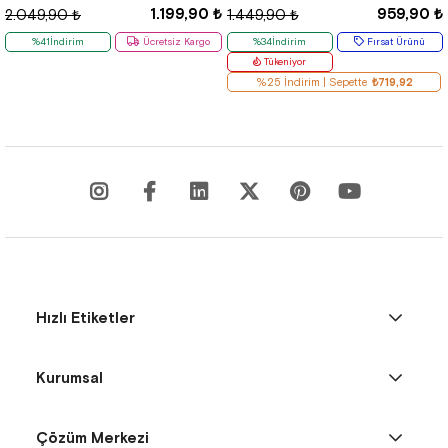
1.199,90 ₺
959,90 ₺
2.049,90 ₺
1.449,90 ₺
%41İndirim
Ücretsiz Kargo
%34İndirim
Fırsat Ürünü
Tükeniyor
%25 İndirim | Sepette
₺719,92
Hızlı Etiketler
Kurumsal
Çözüm Merkezi