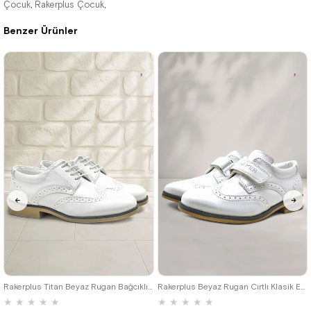
Çocuk
Rakerplus Çocuk
,
,
Benzer Ürünler
%42İndirim
Ücretsiz
%41İndirim
Ücretsiz
Kargo
Kargo
Fırsat
Son 1
Ürünü
Ürün
%25 İndirim | Sepette
₺1027,43
26
27
28
29
30
31
32
26
27
28
29
30
31
32
33
34
35
36
37
38
39
33
34
35
Rakerplus Titan Beyaz Rugan Bağcıklı Klasik Erkek Çocuk Klasik Ayakkabı
Rakerplus Beyaz Rugan Cırtlı Klasik Erkek Çocuk Ayakkabı
★
★
★
★
★
★
★
★
★
★