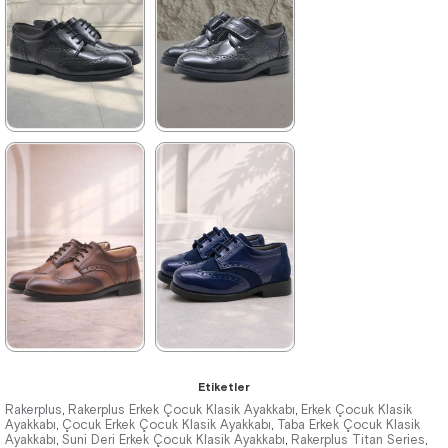
1.649,90 ₺
2.049,90 ₺
%34İndirim
Ücretsiz
%41İndirim
Ücretsiz
Kargo
Kargo
Tükeniyor
★
★
★
★
★
★
★
★
★
★
1.369,90 ₺
1.199,90 ₺
2.349,90 ₺
2.049,90 ₺
%42İndirim
Ücretsiz
%41İndirim
Ücretsiz
Kargo
Kargo
★
★
★
★
★
★
★
★
★
★
Etiketler
1.369,90 ₺
1.129,90 ₺
Rakerplus
Rakerplus Erkek Çocuk Klasik Ayakkabı
Erkek Çocuk Klasik
,
,
Ayakkabı
Çocuk Erkek Çocuk Klasik Ayakkabı
Taba Erkek Çocuk Klasik
,
,
Ayakkabı
2.349,90 ₺
Suni Deri Erkek Çocuk Klasik Ayakkabı
1.929,90 ₺
Rakerplus Titan Series
,
,
,