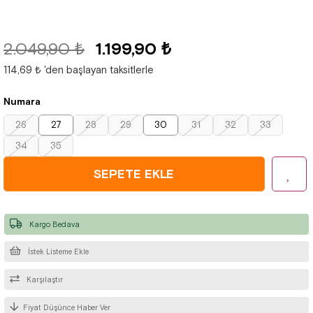
2.049,90 ₺
1.199,90 ₺
114,69 ₺
'den başlayan taksitlerle
Numara
26
27
28
29
30
31
32
33
34
35
Kargo Bedava
İstek Listeme Ekle
Karşılaştır
Fiyat Düşünce Haber Ver