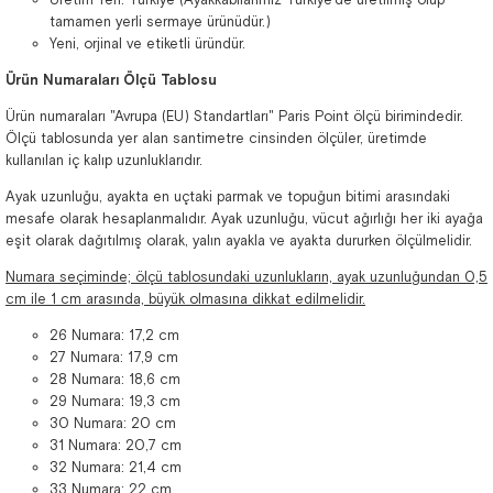
tamamen yerli sermaye ürünüdür.)
Yeni, orjinal ve etiketli üründür.
Ürün Numaraları Ölçü Tablosu
Ürün numaraları "Avrupa (EU) Standartları" Paris Point ölçü birimindedir.
Ölçü tablosunda yer alan santimetre cinsinden ölçüler, üretimde
kullanılan iç kalıp uzunluklarıdır.
Ayak uzunluğu, ayakta en uçtaki parmak ve topuğun bitimi arasındaki
mesafe olarak hesaplanmalıdır. Ayak uzunluğu, vücut ağırlığı her iki ayağa
eşit olarak dağıtılmış olarak, yalın ayakla ve ayakta dururken ölçülmelidir.
Numara seçiminde; ölçü tablosundaki uzunlukların, ayak uzunluğundan 0,5
cm ile 1 cm arasında, büyük olmasına dikkat edilmelidir.
26 Numara: 17,2 cm
27 Numara: 17,9 cm
28 Numara: 18,6 cm
29 Numara: 19,3 cm
30 Numara: 20 cm
31 Numara: 20,7 cm
32 Numara: 21,4 cm
33 Numara: 22 cm