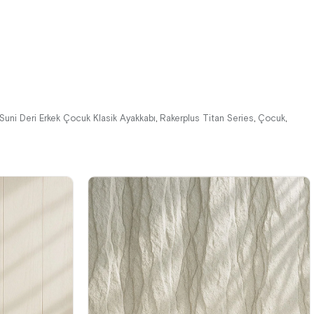
%34İndirim
Fırsat
%41İndirim
Ücretsiz
Ürünü
Kargo
Son 1
Ürün
%25 İndirim |
Sepette
₺719,92
Suni Deri Erkek Çocuk Klasik Ayakkabı
Rakerplus Titan Series
Çocuk
,
,
,