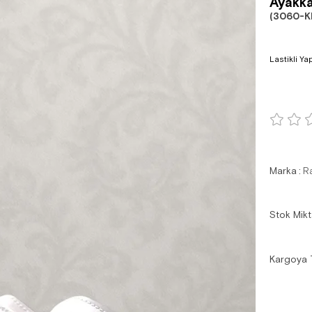
Ayakka
(3060-K
Lastikli Ya
Marka
:
R
Stok Mikt
Kargoya 