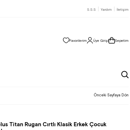
|
|
S.S.S
Yardım
İletişim
Favorilerim
Üye Girişi
Sepetim
Önceki Sayfaya Dön
lus Titan Rugan Cırtlı Klasik Erkek Çocuk