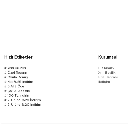
Hızlı Etiketler
Kurumsal
# Yeni Ürünler
Biz Kimiz?
# Özel Tasarım
Xml Bayilik
# Okula Dönüş
Site Haritası
# Net %25 İndirim
İletişim
# 3 Al 2 Öde
# Çok Al Az Öde
# 100 TL İndirim
# 2. Ürüne %25 İndirim
# 2. Ürüne %20 İndirim