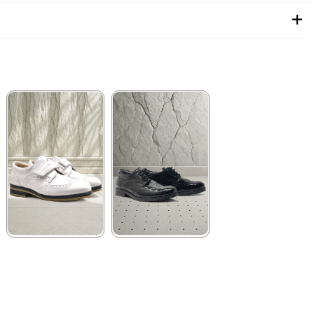
★
★
★
★
★
★
★
★
★
★
959,90 ₺
1.199,90 ₺
1.449,90 ₺
2.049,90 ₺