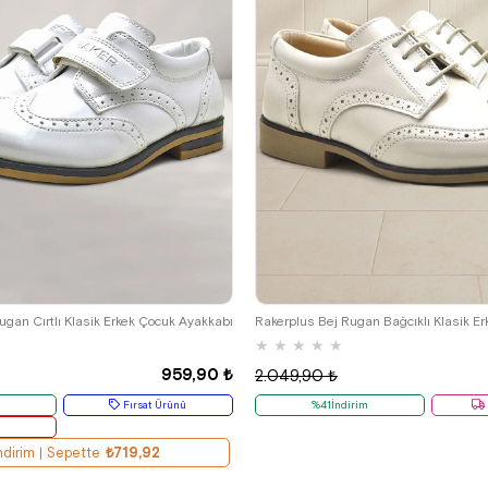
29
30
31
32
33
34
35
26
27
28
29
30
31
32
gan Cırtlı Klasik Erkek Çocuk Ayakkabı
★
★
★
★
★
959,90 ₺
2.049,90 ₺
m
Fırsat Ürünü
%41İndirim
r
dirim | Sepette
₺719,92