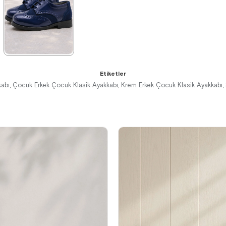
%34İndirim
Fırsat
%41İndirim
Ücretsiz
%41İndirim
Ücretsiz
Ürünü
Kargo
Kargo
Tükeniyor
%25 İndirim |
Sepette
★
★
★
★
★
₺719,92
Etiketler
1.129,90 ₺
kabı
Çocuk Erkek Çocuk Klasik Ayakkabı
Krem Erkek Çocuk Klasik Ayakkabı
,
,
,
1.929,90 ₺
%41İndirim
Ücretsiz
Kargo