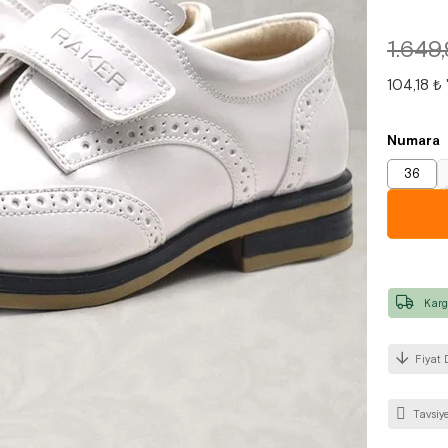
1.649
104,18 ₺
Numara
36
Karg
Fiyat 
Tavsiye