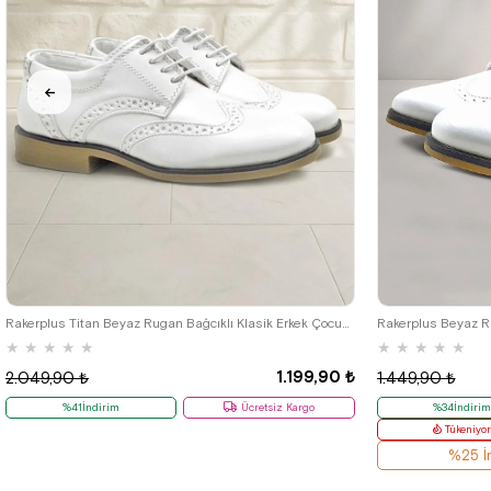
26
27
28
29
30
31
32
33
34
35
36
37
38
39
26
27
28
Rakerplus Titan Beyaz Rugan Bağcıklı Klasik Erkek Çocuk Klasik Ayakkabı
Rakerplus Beyaz Ru
★
★
★
★
★
★
★
★
★
★
1.199,90 ₺
2.049,90 ₺
1.449,90 ₺
%41İndirim
Ücretsiz Kargo
%34İndiri
Tükeniyo
%25 İn