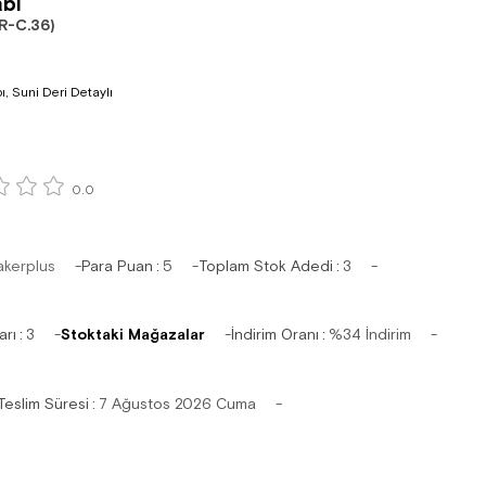
bı
R-C.36)
pı, Suni Deri Detaylı
0.0
akerplus
Para Puan
:
5
Toplam Stok Adedi
:
3
arı
:
3
Stoktaki Mağazalar
İndirim Oranı
:
%
34
İndirim
Teslim Süresi
:
7 Ağustos 2026 Cuma