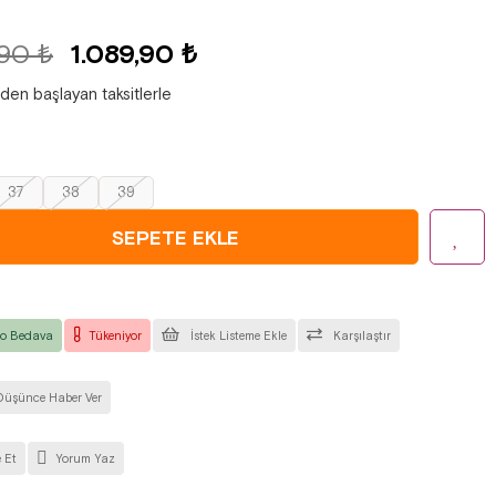
,90 ₺
1.089,90 ₺
'den başlayan taksitlerle
37
38
39
o Bedava
Tükeniyor
İstek Listeme Ekle
Karşılaştır
Düşünce Haber Ver
 Et
Yorum Yaz