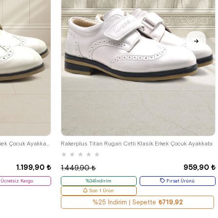
33
34
35
26
27
28
29
30
31
32
33
34
35
Rakerplus Bej Rugan Bağcıklı Klasik Erkek Çocuk Ayakkabı
Rakerplus Titan Rugan Cırtlı Klasik Erkek Çocuk Ayakkabı
★
★
★
★
★
1.199,90 ₺
959,90 ₺
1.449,90 ₺
Ücretsiz Kargo
%34İndirim
Fırsat Ürünü
Son 1 Ürün
%25 İndirim | Sepette
₺719,92