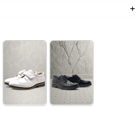
★
★
★
★
★
★
★
★
★
★
1.089,90 ₺
1.199,90 ₺
1.649,90 ₺
2.049,90 ₺