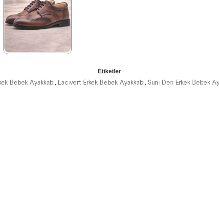
%41İndirim
Ücretsiz
%41İndirim
Ücretsiz
%34İndirim
Fırsat
Kargo
Kargo
Ürünü
Son 1
Ürün
%25 İndirim |
Sepette
★
★
★
★
★
₺719,92
Etiketler
1.369,90 ₺
kek Bebek Ayakkabı
Lacivert Erkek Bebek Ayakkabı
Suni Deri Erkek Bebek A
,
,
2.349,90 ₺
%42İndirim
Ücretsiz
Kargo
Fırsat
Son 1
Ürünü
Ürün
%25 İndirim |
Sepette
₺1027,43