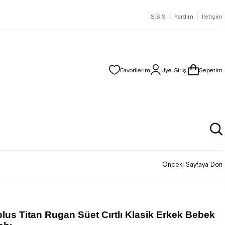
|
|
S.S.S
Yardım
İletişim
Favorilerim
Üye Girişi
Sepetim
Önceki Sayfaya Dön
lus Titan Rugan Süet Cırtlı Klasik Erkek Bebek