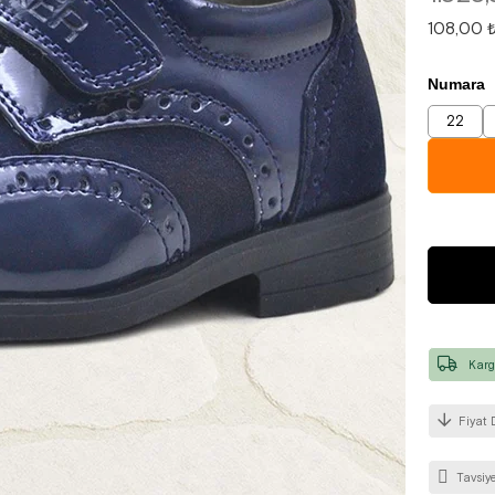
108,00 
Numara
22
Karg
Fiyat 
Tavsiye