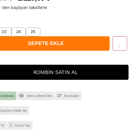
₺
'den başlayan taksitlerle
23
24
25
KOMBIN SATIN AL
o Bedava
İstek Listeme Ekle
Karşılaştır
Düşünce Haber Ver
 Et
Yorum Yaz