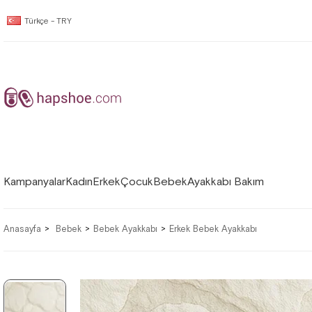
Türkçe - TRY
Kampanyalar
Kadın
Erkek
Çocuk
Bebek
Ayakkabı Bakım
Anasayfa
Bebek
Bebek Ayakkabı
Erkek Bebek Ayakkabı