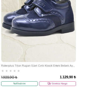
22
23
24
25
Rakerplus Titan Rugan Süet Cırtlı Klasik Erkek Bebek Ayakkabı
★
★
★
★
★
1.129,90 ₺
1.929,90 ₺
%41İndirim
Ücretsiz Kargo