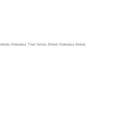
%34İndirim
Ücretsiz
%41İndirim
Ücretsiz
Kargo
Kargo
Tükeniyor
yakkabı
Rakerplus Titan Series
Bebek
Rakerplus Bebek
,
,
,
,