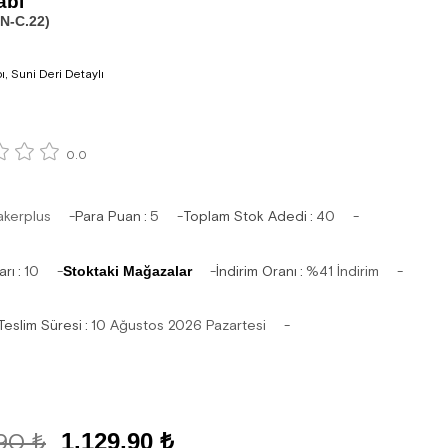
abı
N-C.22)
pı, Suni Deri Detaylı
0.0
akerplus
Para Puan
:
5
Toplam Stok Adedi
:
40
arı
:
10
Stoktaki Mağazalar
İndirim Oranı
:
%
41
İndirim
Teslim Süresi
:
10 Ağustos 2026 Pazartesi
,90 ₺
1.129,90 ₺