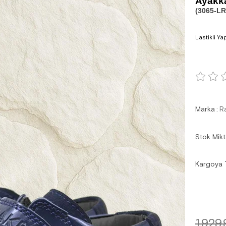
Ayakk
(3065-LR
Lastikli Ya
Marka
:
R
Stok Mikt
Kargoya 
1.929