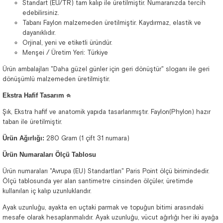
Standart (EU/TR) tam kalıp ile üretilmiştir. Numaranızda tercih
edebilirsiniz.
Tabanı Faylon malzemeden üretilmiştir. Kaydırmaz, elastik ve
dayanıklıdır.
Orjinal, yeni ve etiketli üründür.
Menşei / Üretim Yeri: Türkiye
Ürün ambalajları "Daha güzel günler için geri dönüştür" sloganı ile geri
dönüşümlü malzemeden üretilmiştir.
Ekstra Hafif Tasarım ᨑ
Şık, Ekstra hafif ve anatomik yapıda tasarlanmıştır. Faylon(Phylon) hazır
taban ile üretilmiştir.
Ürün Ağırlığı:
280 Gram (1 çift 31 numara)
Ürün Numaraları Ölçü Tablosu
Ürün numaraları "Avrupa (EU) Standartları" Paris Point ölçü birimindedir.
Ölçü tablosunda yer alan santimetre cinsinden ölçüler, üretimde
kullanılan iç kalıp uzunluklarıdır.
Ayak uzunluğu, ayakta en uçtaki parmak ve topuğun bitimi arasındaki
mesafe olarak hesaplanmalıdır. Ayak uzunluğu, vücut ağırlığı her iki ayağa