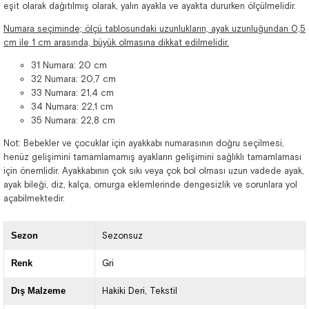
eşit olarak dağıtılmış olarak, yalın ayakla ve ayakta dururken ölçülmelidir.
Numara seçiminde; ölçü tablosundaki uzunlukların, ayak uzunluğundan 0,5
cm ile 1 cm arasında, büyük olmasına dikkat edilmelidir.
31 Numara: 20 cm
32 Numara: 20,7 cm
33 Numara: 21,4 cm
34 Numara: 22,1 cm
35 Numara: 22,8 cm
Not: Bebekler ve çocuklar için ayakkabı numarasının doğru seçilmesi,
henüz gelişimini tamamlamamış ayakların gelişimini sağlıklı tamamlaması
için önemlidir. Ayakkabının çok sıkı veya çok bol olması uzun vadede ayak,
ayak bileği, diz, kalça, omurga eklemlerinde dengesizlik ve sorunlara yol
açabilmektedir.
Sezon
Sezonsuz
Renk
Gri
Dış Malzeme
Hakiki Deri
Tekstil