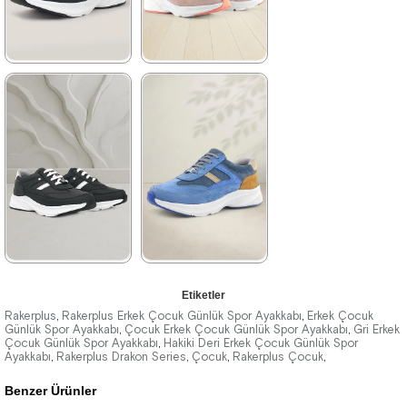
%42İndirim
Ücretsiz
%42İndirim
Ücretsiz
Kargo
Kargo
★
★
★
★
★
★
★
★
★
★
1.899,90 ₺
2.089,90 ₺
3.249,90 ₺
3.579,90 ₺
%42İndirim
Ücretsiz
%42İndirim
Ücretsiz
Kargo
Kargo
★
★
★
★
★
★
★
★
★
★
Etiketler
2.089,90 ₺
2.329,90 ₺
Rakerplus
Rakerplus Erkek Çocuk Günlük Spor Ayakkabı
Erkek Çocuk
,
,
Günlük Spor Ayakkabı
Çocuk Erkek Çocuk Günlük Spor Ayakkabı
Gri Erkek
,
,
Çocuk Günlük Spor Ayakkabı
3.579,90 ₺
3.999,90 ₺
Hakiki Deri Erkek Çocuk Günlük Spor
,
Ayakkabı
Rakerplus Drakon Series
Çocuk
Rakerplus Çocuk
,
,
,
,
Benzer Ürünler
%42İndirim
Ücretsiz
%42İndirim
Ücretsiz