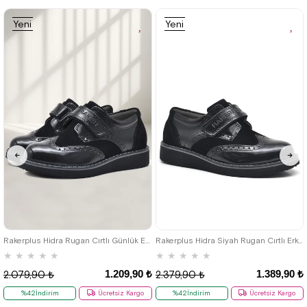
Kargo
Kargo
Yeni
Yeni
Ürün
Ürün
26
27
28
29
30
31
32
33
34
35
36
37
38
39
Rakerplus Hidra Rugan Cırtlı Günlük Erkek Çocuk Ayakkabı
Rakerplus Hidra Siyah Rugan Cırtlı Erkek Çocuk Klasik Ayakkabı
★
★
★
★
★
★
★
★
★
★
1.209,90 ₺
1.389,90 ₺
2.079,90 ₺
2.379,90 ₺
%42İndirim
Ücretsiz Kargo
%42İndirim
Ücretsiz Kargo