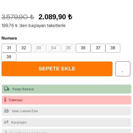
3.579,90 ₺
2.089,90 ₺
199,76 ₺
'den başlayan taksitlerle
Numara
31
32
33
34
35
36
37
38
39
Kargo Bedava
Tükeniyor
İstek Listeme Ekle
Karşılaştır