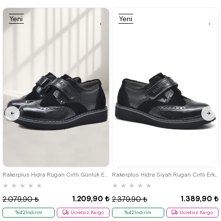
%42İndirim
Ücretsiz
%42İndirim
Ücretsiz
Kargo
Kargo
Yeni
Yeni
Ürün
Ürün
26
27
28
29
30
31
32
33
34
35
36
37
38
39
Rakerplus Hidra Rugan Cırtlı Günlük Erkek Çocuk Ayakkabı
Rakerplus Hidra Siyah Rugan Cırtlı Erkek Çocuk Klasik Ayakkabı
★
★
★
★
★
★
★
★
★
★
1.209,90 ₺
1.389,90 ₺
2.079,90 ₺
2.379,90 ₺
%42İndirim
Ücretsiz Kargo
%42İndirim
Ücretsiz Kargo