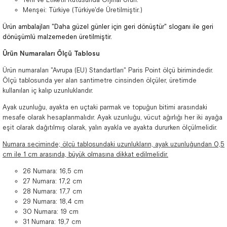
Menşei: Türkiye (Türkiye'de Üretilmiştir.)
Ürün ambalajları "Daha güzel günler için geri dönüştür" sloganı ile geri
dönüşümlü malzemeden üretilmiştir.
Ürün Numaraları Ölçü Tablosu
Ürün numaraları "Avrupa (EU) Standartları" Paris Point ölçü birimindedir.
Ölçü tablosunda yer alan santimetre cinsinden ölçüler, üretimde
kullanılan iç kalıp uzunluklarıdır.
Ayak uzunluğu, ayakta en uçtaki parmak ve topuğun bitimi arasındaki
mesafe olarak hesaplanmalıdır. Ayak uzunluğu, vücut ağırlığı her iki ayağa
eşit olarak dağıtılmış olarak, yalın ayakla ve ayakta dururken ölçülmelidir.
Numara seçiminde; ölçü tablosundaki uzunlukların, ayak uzunluğundan 0,5
cm ile 1 cm arasında, büyük olmasına dikkat edilmelidir.
26 Numara: 16,5 cm
27 Numara: 17,2 cm
28 Numara: 17,7 cm
29 Numara: 18,4 cm
30 Numara: 19 cm
31 Numara: 19,7 cm