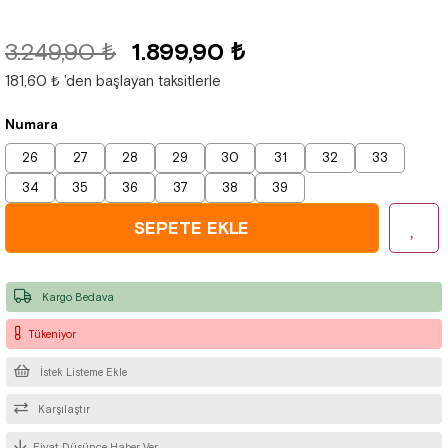
3.249,90 ₺
1.899,90 ₺
181,60 ₺
'den başlayan taksitlerle
Numara
26
27
28
29
30
31
32
33
34
35
36
37
38
39
Kargo Bedava
Tükeniyor
İstek Listeme Ekle
Karşılaştır
Fiyat Düşünce Haber Ver