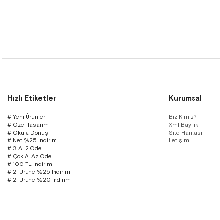
Hızlı Etiketler
Kurumsal
# Yeni Ürünler
Biz Kimiz?
# Özel Tasarım
Xml Bayilik
# Okula Dönüş
Site Haritası
# Net %25 İndirim
İletişim
# 3 Al 2 Öde
# Çok Al Az Öde
# 100 TL İndirim
# 2. Ürüne %25 İndirim
# 2. Ürüne %20 İndirim