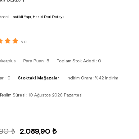
RK-DERI.31)
odel, Lastikli Yapı, Hakiki Deri Detaylı
5.0
akerplus
Para Puan
:
5
Toplam Stok Adedi
:
0
arı
:
0
Stoktaki Mağazalar
İndirim Oranı
:
%
42
İndirim
Teslim Süresi
:
10 Ağustos 2026 Pazartesi
,90 ₺
2.089,90 ₺