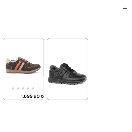
★
★
★
★
★
1.899,90 ₺
3.249,90 ₺
★
★
★
★
★
1.899,90 ₺
3.249,90 ₺
%42İndirim
Ücretsiz
Kargo
Tükeniyor