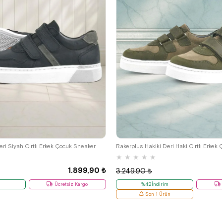
29
30
31
32
33
34
35
26
27
28
29
30
31
32
ri Siyah Cırtlı Erkek Çocuk Sneaker
Rakerplus Hakiki Deri Haki Cırtlı Erkek
★
★
★
★
★
1.899,90 ₺
3.249,90 ₺
m
Ücretsiz Kargo
%42İndirim
Son 1 Ürün