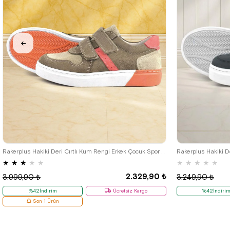
36
37
38
39
26
27
28
Rakerplus Hakiki Deri Cırtlı Kum Rengi Erkek Çocuk Spor Ayakkabı
Rakerplus Hakiki De
★
★
★
★
★
★
★
★
★
★
2.329,90 ₺
3.999,90 ₺
3.249,90 ₺
%42İndirim
Ücretsiz Kargo
%42İndiri
Son 1 Ürün