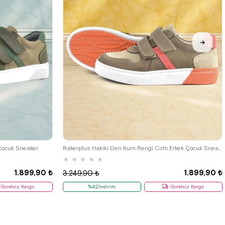
33
34
35
26
27
28
29
30
31
32
33
34
35
 Çocuk Sneaker
Rakerplus Hakiki Deri Kum Rengi Cırtlı Erkek Çocuk Sneaker
★
★
★
★
★
1.899,90 ₺
1.899,90 ₺
3.249,90 ₺
Ücretsiz Kargo
%42İndirim
Ücretsiz Kargo