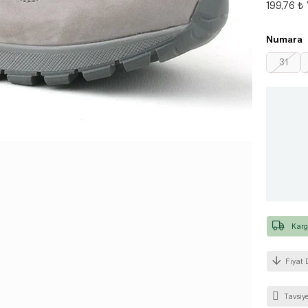
199,76 ₺
Numara
31
Karg
Fiyat 
Tavsiye