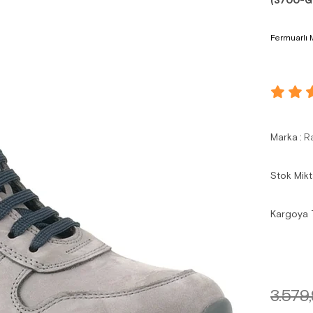
(3700-G
Fermuarlı M
Marka
:
R
Stok Mikt
Kargoya 
3.579