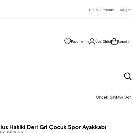
|
|
S.S.S
Yardım
İletişim
Favorilerim
Üye Girişi
Sepetim
Önceki Sayfaya Dön
lus Hakiki Deri Gri Çocuk Spor Ayakkabı