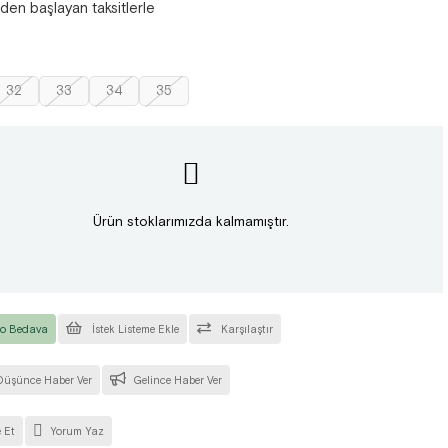
'den başlayan taksitlerle
32
33
34
35
Ürün stoklarımızda kalmamıştır.
o Bedava
İstek Listeme Ekle
Karşılaştır
Düşünce Haber Ver
Gelince Haber Ver
 Et
Yorum Yaz