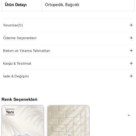
Ürün Detayı
Ortopedik
Bağcıklı
Yorumlar
(0)
Ödeme Seçenekleri
Bakım ve Yıkama Talimatları
Kargo & Teslimat
İade & Değişim
Renk Seçenekleri
Yeni
Yeni
Yeni
Ürün
Ürün
Ürün