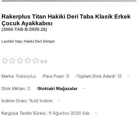
Rakerplus Titan Hakiki Deri Taba Klasik Erkek
Çocuk Ayakkabısı
(3060-TAB-B-DERI.26)
Lastikli Yapı, Hakiki Deri Detaylı
0.0
Marka
:
Rakerplus
Para Puan
:
5
Toplam Stok Adedi
:
12
Stok Miktarı
:
2
Stoktaki Mağazalar
İndirim Oranı
:
%
42
İndirim
Kargoya Teslim Süresi
:
11 Ağustos 2026 Salı