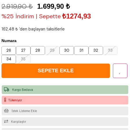
2.919,90 ₺
1.699,90 ₺
₺1274,93
%25 İndirim | Sepette
162,48 ₺
'den başlayan taksitlerle
Numara
26
27
28
29
30
31
32
33
34
35
Kargo Bedava
Tükeniyor
İstek Listeme Ekle
Karşılaştır