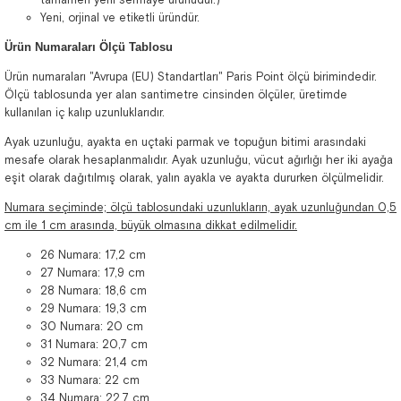
Yeni, orjinal ve etiketli üründür.
Ürün Numaraları Ölçü Tablosu
Ürün numaraları "Avrupa (EU) Standartları" Paris Point ölçü birimindedir.
Ölçü tablosunda yer alan santimetre cinsinden ölçüler, üretimde
kullanılan iç kalıp uzunluklarıdır.
Ayak uzunluğu, ayakta en uçtaki parmak ve topuğun bitimi arasındaki
mesafe olarak hesaplanmalıdır. Ayak uzunluğu, vücut ağırlığı her iki ayağa
eşit olarak dağıtılmış olarak, yalın ayakla ve ayakta dururken ölçülmelidir.
Numara seçiminde; ölçü tablosundaki uzunlukların, ayak uzunluğundan 0,5
cm ile 1 cm arasında, büyük olmasına dikkat edilmelidir.
26 Numara: 17,2 cm
27 Numara: 17,9 cm
28 Numara: 18,6 cm
29 Numara: 19,3 cm
30 Numara: 20 cm
31 Numara: 20,7 cm
32 Numara: 21,4 cm
33 Numara: 22 cm
34 Numara: 22,7 cm