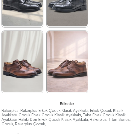
%34İndirim
Ücretsiz
%41İndirim
Ücretsiz
Kargo
Kargo
Tükeniyor
★
★
★
★
★
★
★
★
★
★
1.369,90 ₺
1.199,90 ₺
2.349,90 ₺
2.049,90 ₺
%42İndirim
Ücretsiz
%41İndirim
Ücretsiz
Kargo
Kargo
★
★
★
★
★
★
★
★
★
★
Etiketler
1.199,90 ₺
1.369,90 ₺
Rakerplus
Rakerplus Erkek Çocuk Klasik Ayakkabı
Erkek Çocuk Klasik
,
,
Ayakkabı
Çocuk Erkek Çocuk Klasik Ayakkabı
Taba Erkek Çocuk Klasik
,
,
Ayakkabı
2.049,90 ₺
Hakiki Deri Erkek Çocuk Klasik Ayakkabı
2.349,90 ₺
Rakerplus Titan Series
,
,
,
Çocuk
Rakerplus Çocuk
,
,