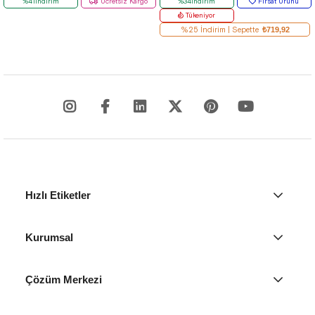
%41İndirim
Ücretsiz Kargo
%34İndirim
Fırsat Ürünü
Tükeniyor
%25 İndirim | Sepette
₺719,92
Hızlı Etiketler
Kurumsal
Çözüm Merkezi