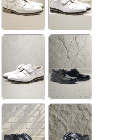
%34İndirim
Fırsat
%41İndirim
Ücretsiz
Ürünü
Kargo
Tükeniyor
%25 İndirim | Sepette
₺719,92
★
★
★
★
★
★
★
★
★
★
1.199,90 ₺
959,90 ₺
2.049,90 ₺
1.449,90 ₺
%41İndirim
Ücretsiz
%34İndirim
Fırsat
Kargo
Ürünü
Son 1
Ürün
%25 İndirim | Sepette
₺719,92
★
★
★
★
★
★
★
★
★
★
1.089,90 ₺
1.199,90 ₺
1.649,90 ₺
2.049,90 ₺