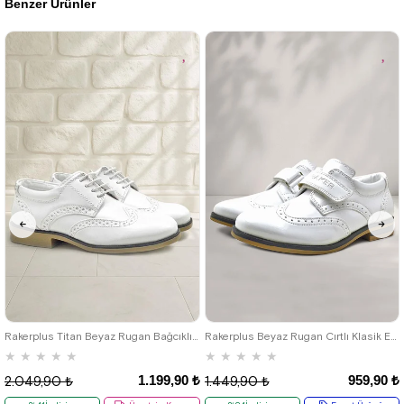
Benzer Ürünler
%41İndirim
Ücretsiz
%42İndirim
Ücretsiz
Kargo
Kargo
Tükeniyor
Fırsat
Son 1
Ürünü
Ürün
%25 İndirim | Sepette
₺1027,43
26
27
28
29
30
31
32
26
27
28
29
30
31
32
33
34
35
36
37
38
39
33
34
35
Rakerplus Titan Beyaz Rugan Bağcıklı Klasik Erkek Çocuk Klasik Ayakkabı
Rakerplus Beyaz Rugan Cırtlı Klasik Erkek Çocuk Ayakkabı
★
★
★
★
★
★
★
★
★
★
1.199,90 ₺
959,90 ₺
2.049,90 ₺
1.449,90 ₺