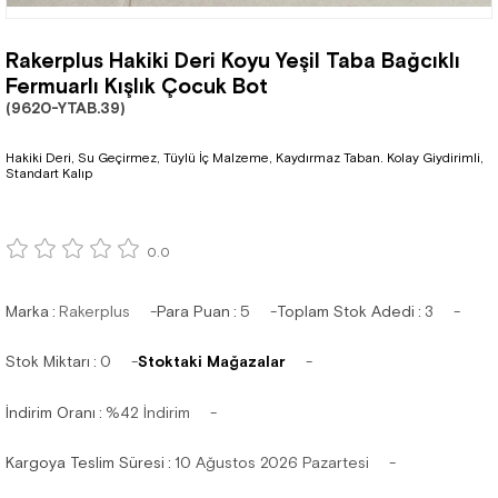
Rakerplus Hakiki Deri Koyu Yeşil Taba Bağcıklı
Fermuarlı Kışlık Çocuk Bot
(9620-YTAB.39)
Hakiki Deri, Su Geçirmez, Tüylü İç Malzeme, Kaydırmaz Taban. Kolay Giydirimli,
Standart Kalıp
0.0
Marka
:
Rakerplus
Para Puan
:
5
Toplam Stok Adedi
:
3
Stok Miktarı
:
0
Stoktaki Mağazalar
İndirim Oranı
:
%
42
İndirim
Kargoya Teslim Süresi
:
10 Ağustos 2026 Pazartesi