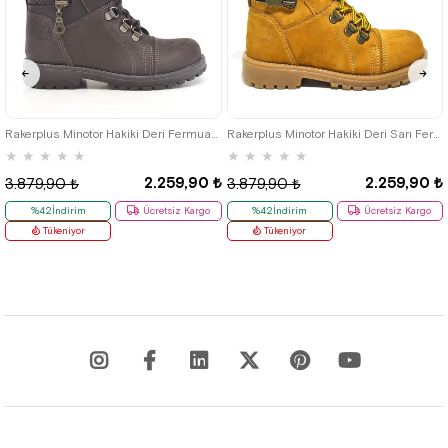
26
27
28
29
30
31
32
26
27
28
29
30
31
32
33
34
35
33
34
35
Rakerplus Minotor Hakiki Deri Fermuarlı Kışlık Çocuk Bot
Rakerplus Minotor Hakiki Deri Sarı Fermuarlı Çocuk Bot
★
★
★
★
★
★
★
★
★
★
2.259,90 ₺
2.259,90 ₺
3.879,90 ₺
3.879,90 ₺
%42İndirim
Ücretsiz Kargo
%42İndirim
Ücretsiz Kargo
Tükeniyor
Tükeniyor