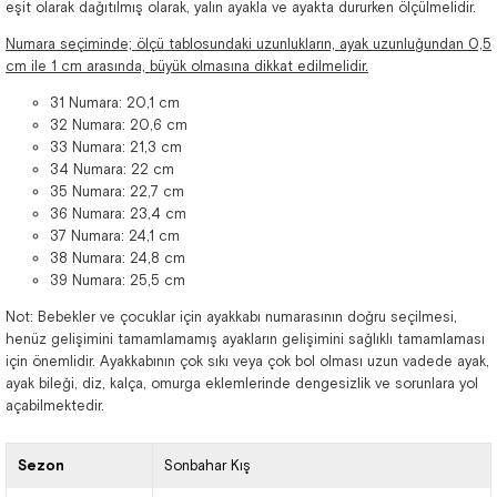
eşit olarak dağıtılmış olarak, yalın ayakla ve ayakta dururken ölçülmelidir.
Numara seçiminde; ölçü tablosundaki uzunlukların, ayak uzunluğundan 0,5
cm ile 1 cm arasında, büyük olmasına dikkat edilmelidir.
31 Numara: 20,1 cm
32 Numara: 20,6 cm
33 Numara: 21,3 cm
34 Numara: 22 cm
35 Numara: 22,7 cm
36 Numara: 23,4 cm
37 Numara: 24,1 cm
38 Numara: 24,8 cm
39 Numara: 25,5 cm
Not: Bebekler ve çocuklar için ayakkabı numarasının doğru seçilmesi,
henüz gelişimini tamamlamamış ayakların gelişimini sağlıklı tamamlaması
için önemlidir. Ayakkabının çok sıkı veya çok bol olması uzun vadede ayak,
ayak bileği, diz, kalça, omurga eklemlerinde dengesizlik ve sorunlara yol
açabilmektedir.
Sezon
Sonbahar Kış