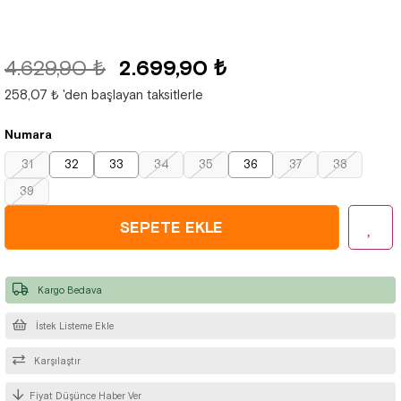
4.629,90 ₺
2.699,90 ₺
258,07 ₺
'den başlayan taksitlerle
Numara
31
32
33
34
35
36
37
38
39
Kargo Bedava
İstek Listeme Ekle
Karşılaştır
Fiyat Düşünce Haber Ver