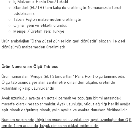
İç Malzeme: Hakiki Deri/Tekstil
Standart (EU/TR) tam kalıp ile üretilmiştir. Numaranızda tercih
edebilirsiniz.
Tabanı Faylon malzemeden üretilmiştir.
Orjinal, yeni ve etiketli üründür.
Menşei / Üretim Yeri: Türkiye
Ürün ambalajları "Daha güzel günler için geri dönüştür" sloganı ile geri
dönüşümlü malzemeden üretilmiştir.
Ürün Numaraları Ölçü Tablosu
Ürün numaraları "Avrupa (EU) Standartları" Paris Point ölçü birimindedir.
Ölçü tablosunda yer alan santimetre cinsinden ölçüler, üretimde
kullanılan iç kalıp uzunluklarıdır.
Ayak uzunluğu, ayakta en uçtaki parmak ve topuğun bitimi arasındaki
mesafe olarak hesaplanmalıdır. Ayak uzunluğu, vücut ağırlığı her iki ayağa
eşit olarak dağıtılmış olarak, yalın ayakla ve ayakta dururken ölçülmelidir.
Numara seçiminde; ölçü tablosundaki uzunlukların, ayak uzunluğundan 0,5
cm ile 1 cm arasında, büyük olmasına dikkat edilmelidir.