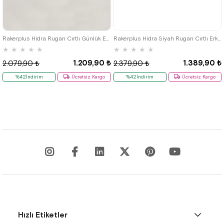
26
27
28
29
30
31
32
33
34
35
36
37
38
39
Rakerplus Hidra Rugan Cırtlı Günlük Erkek Çocuk Ayakkabı
Rakerplus Hidra Siyah Rugan Cırtlı Erkek Çocuk Klasik Ayakkabı
★
★
★
★
★
★
★
★
★
★
1.209,90 ₺
1.389,90 ₺
2.079,90 ₺
2.379,90 ₺
%42İndirim
Ücretsiz Kargo
%42İndirim
Ücretsiz Kargo
Hızlı Etiketler