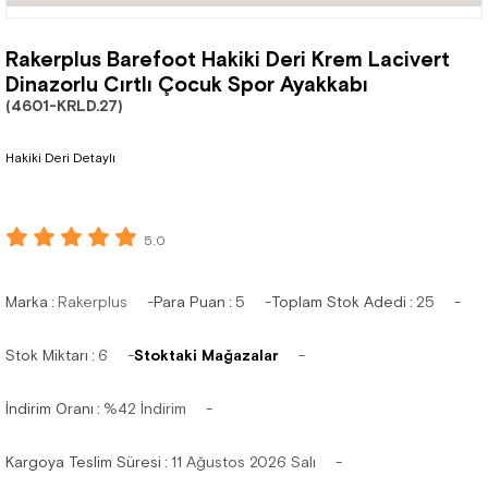
Rakerplus Barefoot Hakiki Deri Krem Lacivert
Dinazorlu Cırtlı Çocuk Spor Ayakkabı
(4601-KRLD.27)
Hakiki Deri Detaylı
5.0
Marka
:
Rakerplus
Para Puan
:
5
Toplam Stok Adedi
:
25
Stok Miktarı
:
6
Stoktaki Mağazalar
İndirim Oranı
:
%
42
İndirim
Kargoya Teslim Süresi
:
11 Ağustos 2026 Salı