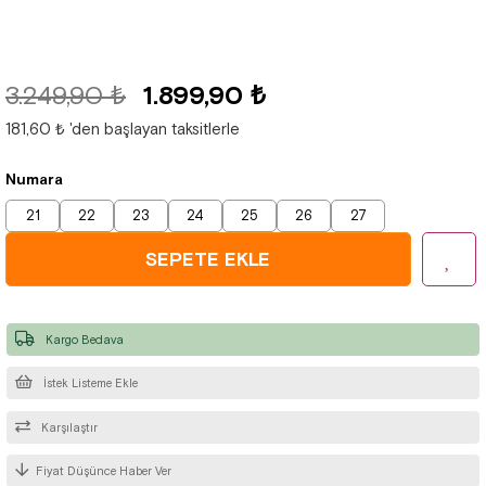
3.249,90 ₺
1.899,90 ₺
181,60 ₺
'den başlayan taksitlerle
Numara
21
22
23
24
25
26
27
Kargo Bedava
İstek Listeme Ekle
Karşılaştır
Fiyat Düşünce Haber Ver