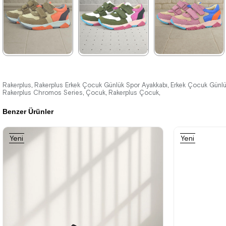
%42İndirim
Ücretsiz
%42İndirim
Ücretsiz
%42İndirim
Ücretsiz
Kargo
Kargo
Kargo
Tükeniyor
★
★
★
★
★
★
★
★
★
★
★
★
★
★
★
1.899,90 ₺
1.899,90 ₺
1.899,90 ₺
Rakerplus
Rakerplus Erkek Çocuk Günlük Spor Ayakkabı
Erkek Çocuk Günlü
,
,
Rakerplus Chromos Series
Çocuk
Rakerplus Çocuk
,
,
,
3.249,90 ₺
3.249,90 ₺
3.249,90 ₺
Benzer Ürünler
%42İndirim
Ücretsiz
%42İndirim
Ücretsiz
%42İndirim
Ücretsiz
Yeni
Yeni
Kargo
Kargo
Kargo
Tükeniyor
Ürün
Ürün