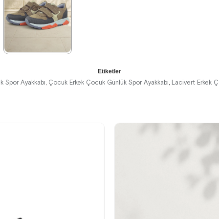
%42İndirim
Ücretsiz
%42İndirim
Ücretsiz
%42İndirim
Ücretsiz
Kargo
Kargo
Kargo
★
★
★
★
★
Etiketler
1.899,90 ₺
k Spor Ayakkabı
Çocuk Erkek Çocuk Günlük Spor Ayakkabı
Lacivert Erkek 
,
,
3.249,90 ₺
%42İndirim
Ücretsiz
Kargo