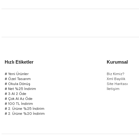
Hızlı Etiketler
Kurumsal
# Yeni Ürünler
Biz Kimiz?
# Özel Tasarım
Xml Bayilik
# Okula Dönüş
Site Haritası
# Net %25 İndirim
İletişim
# 3 Al 2 Öde
# Çok Al Az Öde
# 100 TL İndirim
# 2. Ürüne %25 İndirim
# 2. Ürüne %20 İndirim