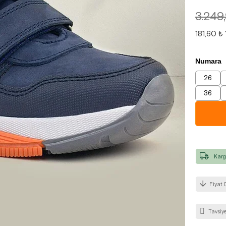
3.249
181,60 ₺
Numara
26
36
Karg
Fiyat 
Tavsiye