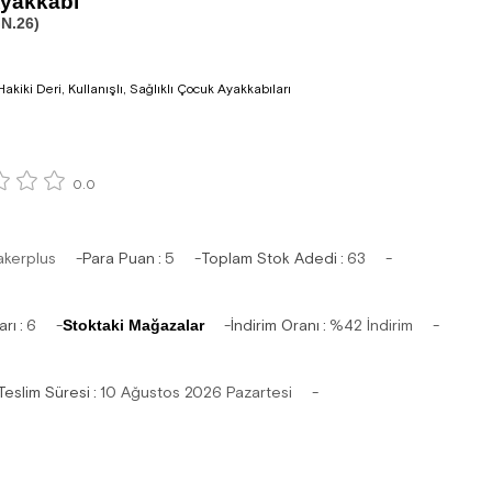
Ayakkabı
N.26)
akiki Deri, Kullanışlı, Sağlıklı Çocuk Ayakkabıları
0.0
akerplus
Para Puan
:
5
Toplam Stok Adedi
:
63
arı
:
6
Stoktaki Mağazalar
İndirim Oranı
:
%
42
İndirim
Teslim Süresi
:
10 Ağustos 2026 Pazartesi