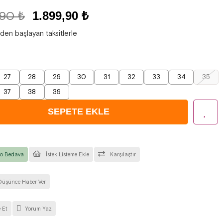
,90 ₺
1.899,90 ₺
'den başlayan taksitlerle
27
28
29
30
31
32
33
34
35
37
38
39
o Bedava
İstek Listeme Ekle
Karşılaştır
Düşünce Haber Ver
 Et
Yorum Yaz