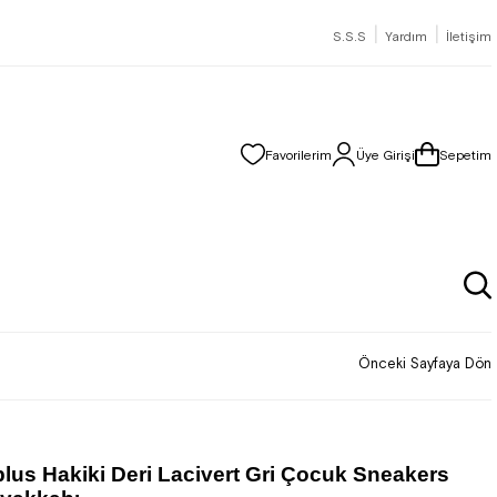
|
|
S.S.S
Yardım
İletişim
Favorilerim
Üye Girişi
Sepetim
Önceki Sayfaya Dön
lus Hakiki Deri Lacivert Gri Çocuk Sneakers