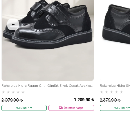
26
27
28
29
30
31
32
33
34
35
Rakerplus Hidra Rugan Cırtlı Günlük Erkek Çocuk Ayakkabı
★
★
★
★
★
★
★
★
★
★
1.209,90 ₺
2.079,90 ₺
2.379,90 ₺
%42İndirim
Ücretsiz Kargo
%42İndiri