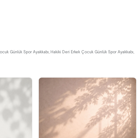
%42İndirim
Ücretsiz
%42İndirim
Ücretsiz
Kargo
Kargo
Çocuk Günlük Spor Ayakkabı
Hakiki Deri Erkek Çocuk Günlük Spor Ayakkabı
,
,