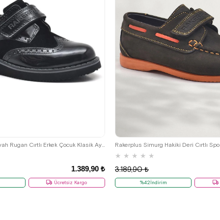
26
27
28
29
30
31
32
36
37
38
39
36
37
38
39
Rakerplus Hidra Siyah Rugan Cırtlı Erkek Çocuk Klasik Ayakkabı
★
★
★
★
★
1.389,90 ₺
3.189,90 ₺
m
Ücretsiz Kargo
%42İndirim