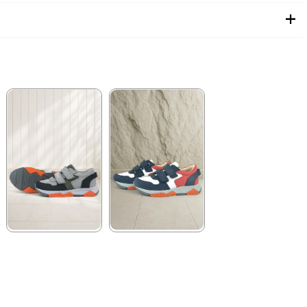
★
★
★
★
★
★
★
★
★
★
2.089,90 ₺
1.899,90 ₺
3.579,90 ₺
3.249,90 ₺