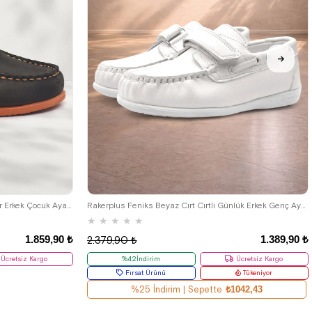
33
34
35
36
37
38
39
Rakerplus Simurg Hakiki Deri Cırtlı Spor Erkek Çocuk Ayakkabı
Rakerplus Feniks Beyaz Cırt Cırtlı Günlük Erkek Genç Ayakkabı
★
★
★
★
★
1.859,90 ₺
1.389,90 ₺
2.379,90 ₺
Ücretsiz Kargo
%42İndirim
Ücretsiz Kargo
Fırsat Ürünü
Tükeniyor
%25 İndirim | Sepette
₺1042,43