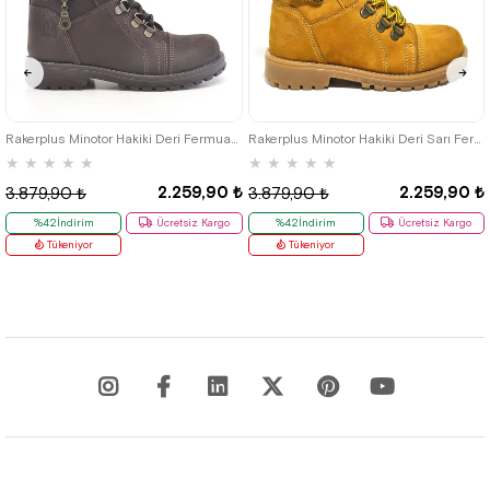
26
27
28
29
30
31
32
26
27
28
29
30
31
32
33
34
35
33
34
35
Rakerplus Minotor Hakiki Deri Fermuarlı Kışlık Çocuk Bot
Rakerplus Minotor Hakiki Deri Sarı Fermuarlı Çocuk Bot
★
★
★
★
★
★
★
★
★
★
2.259,90 ₺
2.259,90 ₺
3.879,90 ₺
3.879,90 ₺
%42İndirim
Ücretsiz Kargo
%42İndirim
Ücretsiz Kargo
Tükeniyor
Tükeniyor