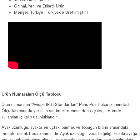
Orjinal, Yeni ve Etiketli Ürün
Menşei: Türkiye (Türkiye'de Üretilmiştir.)
Ürün Numaraları Ölçü Tablosu
Ürün numaraları "Avrupa (EU) Standartları" Paris Point ölçü birimindedir.
Ölçü tablosunda yer alan santimetre cinsinden ölçüler, üretimde
kullanılan iç kalıp uzunluklarıdır.
Ayak uzunluğu, ayakta en uçtaki parmak ve topuğun bitimi arasındaki
mesafe olarak hesaplanmalıdır. Ayak uzunluğu, vücut ağırlığı her iki ayağa
eşit olarak dağıtılmış olarak, yalın ayakla ve ayakta dururken ölçülmelidir.