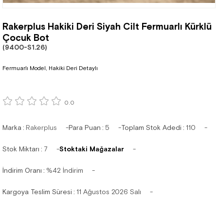
Rakerplus Hakiki Deri Siyah Cilt Fermuarlı Kürklü
Çocuk Bot
(9400-S1.26)
Fermuarlı Model, Hakiki Deri Detaylı
0.0
Marka
:
Rakerplus
Para Puan
:
5
Toplam Stok Adedi
:
110
Stok Miktarı
:
7
Stoktaki Mağazalar
İndirim Oranı
:
%
42
İndirim
Kargoya Teslim Süresi
:
11 Ağustos 2026 Salı