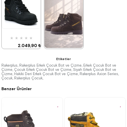
%42İndirim
Ücretsiz
%42İndirim
Ücretsiz
Kargo
Kargo
Tükeniyor
★
★
★
★
★
2.049,90 ₺
3.519,90 ₺
★
★
★
★
★
Etiketler
2.559,90 ₺
Rakerplus
Rakerplus Erkek Çocuk Bot ve Çizme
Erkek Çocuk Bot ve
,
,
Çizme
Çocuk Erkek Çocuk Bot ve Çizme
Siyah Erkek Çocuk Bot ve
,
,
Çizme
Hakiki Deri Erkek Çocuk Bot ve Çizme
4.389,90 ₺
Rakerplus Axion Series
,
,
,
%42İndirim
Ücretsiz
Kargo
Çocuk
Rakerplus Çocuk
,
,
Benzer Ürünler
%42İndirim
Ücretsiz
Kargo