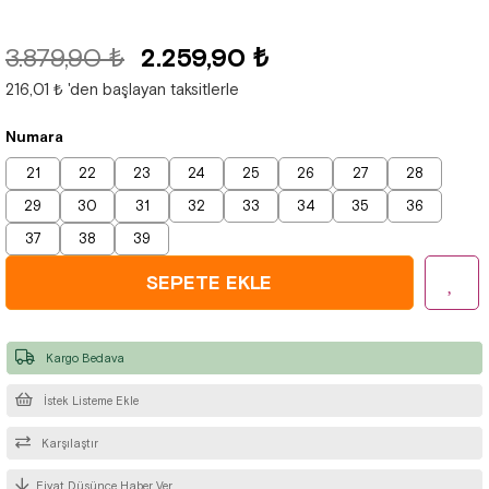
3.879,90 ₺
2.259,90 ₺
216,01 ₺
'den başlayan taksitlerle
Numara
21
22
23
24
25
26
27
28
29
30
31
32
33
34
35
36
37
38
39
Kargo Bedava
İstek Listeme Ekle
Karşılaştır
Fiyat Düşünce Haber Ver