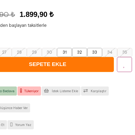
,90 ₺
1.899,90 ₺
'den başlayan taksitlerle
27
28
29
30
31
32
33
34
35
o Bedava
Tükeniyor
İstek Listeme Ekle
Karşılaştır
Düşünce Haber Ver
 Et
Yorum Yaz