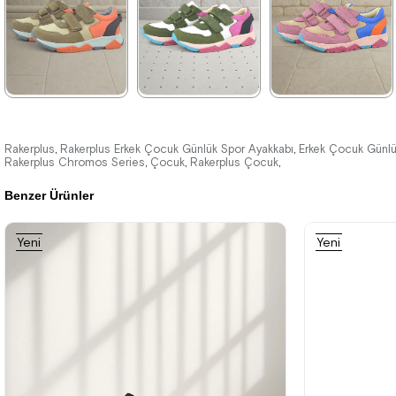
%42İndirim
Ücretsiz
%42İndirim
Ücretsiz
%42İndirim
Ücretsiz
Kargo
Kargo
Kargo
Tükeniyor
★
★
★
★
★
★
★
★
★
★
★
★
★
★
★
1.899,90 ₺
1.899,90 ₺
1.899,90 ₺
Rakerplus
Rakerplus Erkek Çocuk Günlük Spor Ayakkabı
Erkek Çocuk Günlü
,
,
Rakerplus Chromos Series
Çocuk
Rakerplus Çocuk
,
,
,
3.249,90 ₺
3.249,90 ₺
3.249,90 ₺
Benzer Ürünler
%42İndirim
Ücretsiz
%42İndirim
Ücretsiz
%42İndirim
Ücretsiz
Yeni
Yeni
Kargo
Kargo
Kargo
Tükeniyor
Ürün
Ürün