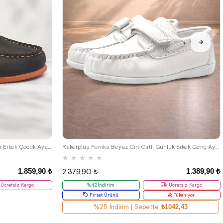
33
34
35
36
37
38
39
Rakerplus Simurg Hakiki Deri Cırtlı Spor Erkek Çocuk Ayakkabı
Rakerplus Feniks Beyaz Cırt Cırtlı Günlük Erkek Genç Ayakkabı
★
★
★
★
★
1.859,90 ₺
1.389,90 ₺
2.379,90 ₺
Ücretsiz Kargo
%42İndirim
Ücretsiz Kargo
Fırsat Ürünü
Tükeniyor
%25 İndirim | Sepette
₺1042,43