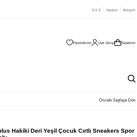
|
|
S.S.S
Yardım
İletişim
Favorilerim
Üye Girişi
Sepetim
Önceki Sayfaya Dön
lus Hakiki Deri Yeşil Çocuk Cırtlı Sneakers Spor