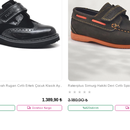
26
27
28
29
30
31
32
36
37
38
39
36
37
38
39
Rakerplus Hidra Siyah Rugan Cırtlı Erkek Çocuk Klasik Ayakkabı
★
★
★
★
★
1.389,90 ₺
3.189,90 ₺
m
Ücretsiz Kargo
%42İndirim