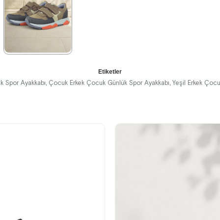
%42İndirim
Ücretsiz
%42İndirim
Ücretsiz
%42İndirim
Ücretsiz
Kargo
Kargo
Kargo
★
★
★
★
★
Etiketler
1.899,90 ₺
k Spor Ayakkabı
Çocuk Erkek Çocuk Günlük Spor Ayakkabı
Yeşil Erkek Çoc
,
,
3.249,90 ₺
%42İndirim
Ücretsiz
Kargo