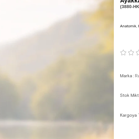
Ayakk
(3880-HK
Anatomik, H
Marka
:
R
Stok Mikt
Kargoya 