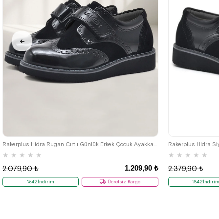
26
27
28
29
30
31
32
33
34
35
Rakerplus Hidra Rugan Cırtlı Günlük Erkek Çocuk Ayakkabı
★
★
★
★
★
★
★
★
★
★
1.209,90 ₺
2.079,90 ₺
2.379,90 ₺
%42İndirim
Ücretsiz Kargo
%42İndiri