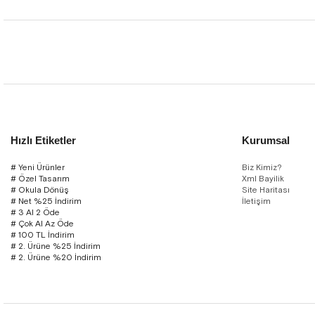
Hızlı Etiketler
Kurumsal
# Yeni Ürünler
Biz Kimiz?
# Özel Tasarım
Xml Bayilik
# Okula Dönüş
Site Haritası
# Net %25 İndirim
İletişim
# 3 Al 2 Öde
# Çok Al Az Öde
# 100 TL İndirim
# 2. Ürüne %25 İndirim
# 2. Ürüne %20 İndirim