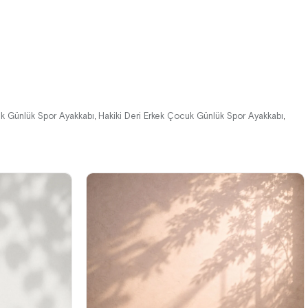
%42İndirim
Ücretsiz
%42İndirim
Ücretsiz
Kargo
Kargo
uk Günlük Spor Ayakkabı
Hakiki Deri Erkek Çocuk Günlük Spor Ayakkabı
,
,