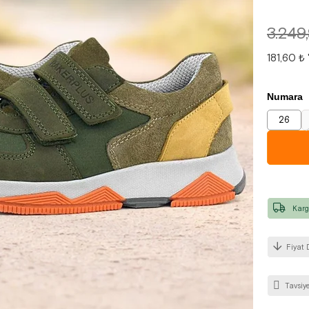
3.249
181,60 ₺
Numara
26
Karg
Fiyat 
Tavsiye