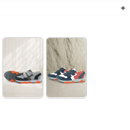
★
★
★
★
★
★
★
★
★
★
2.089,90 ₺
1.899,90 ₺
3.579,90 ₺
3.249,90 ₺