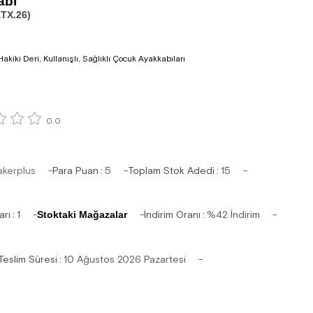
abı
TX.26)
akiki Deri, Kullanışlı, Sağlıklı Çocuk Ayakkabıları
0.0
akerplus
Para Puan
:
5
Toplam Stok Adedi
:
15
arı
:
1
Stoktaki Mağazalar
İndirim Oranı
:
%
42
İndirim
Teslim Süresi
:
10 Ağustos 2026 Pazartesi