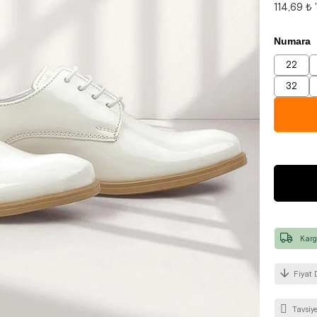
114,69 ₺
Numara
22
32
Karg
Fiyat 
Tavsiye