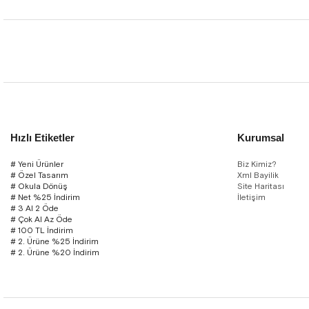
Hızlı Etiketler
Kurumsal
# Yeni Ürünler
Biz Kimiz?
# Özel Tasarım
Xml Bayilik
# Okula Dönüş
Site Haritası
# Net %25 İndirim
İletişim
# 3 Al 2 Öde
# Çok Al Az Öde
# 100 TL İndirim
# 2. Ürüne %25 İndirim
# 2. Ürüne %20 İndirim