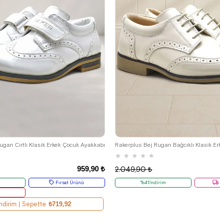
29
30
31
32
33
34
35
26
27
28
29
30
31
32
gan Cırtlı Klasik Erkek Çocuk Ayakkabı
★
★
★
★
★
959,90 ₺
2.049,90 ₺
m
Fırsat Ürünü
%41İndirim
r
ndirim | Sepette
₺719,92