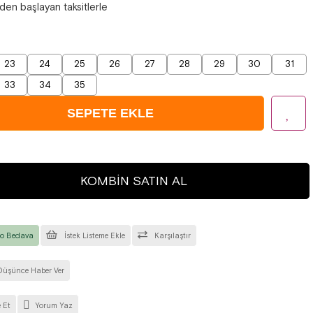
'den başlayan taksitlerle
23
24
25
26
27
28
29
30
31
33
34
35
KOMBIN SATIN AL
o Bedava
İstek Listeme Ekle
Karşılaştır
Düşünce Haber Ver
 Et
Yorum Yaz