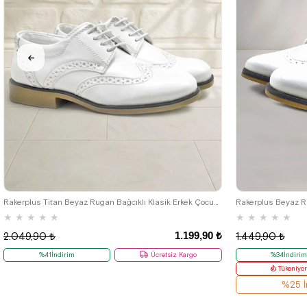
26
27
28
29
30
31
32
33
34
35
36
37
38
39
26
27
28
Rakerplus Titan Beyaz Rugan Bağcıklı Klasik Erkek Çocuk Klasik Ayakkabı
Rakerplus Beyaz Ru
★
★
★
★
★
★
★
★
★
★
1.199,90 ₺
2.049,90 ₺
1.449,90 ₺
%41İndirim
Ücretsiz Kargo
%34İndiri
Tükeniyo
%25 İ