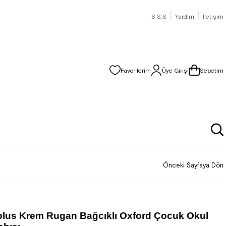
|
|
S.S.S
Yardım
İletişim
Favorilerim
Üye Girişi
Sepetim
Önceki Sayfaya Dön
lus Krem Rugan Bağcıklı Oxford Çocuk Okul