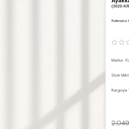
Ayakka
(3020-KR
Rakerplus 
Marka
:
R
Stok Mikt
Kargoya 
2.049