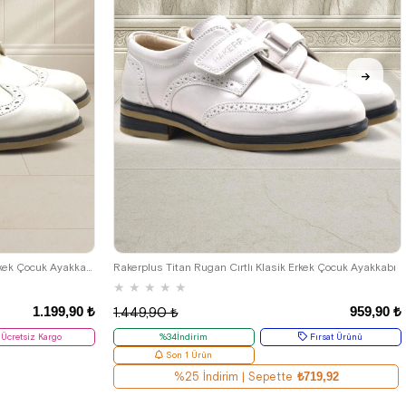
33
34
35
26
27
28
29
30
31
32
33
34
35
Rakerplus Bej Rugan Bağcıklı Klasik Erkek Çocuk Ayakkabı
Rakerplus Titan Rugan Cırtlı Klasik Erkek Çocuk Ayakkabı
★
★
★
★
★
1.199,90 ₺
959,90 ₺
1.449,90 ₺
Ücretsiz Kargo
%34İndirim
Fırsat Ürünü
Son 1 Ürün
%25 İndirim | Sepette
₺719,92