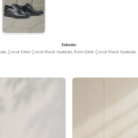
%42İndirim
Ücretsiz
%41İndirim
Ücretsiz
%41İndirim
Ücretsiz
Kargo
Kargo
Kargo
★
★
★
★
★
Etiketler
1.199,90 ₺
kabı
Çocuk Erkek Çocuk Klasik Ayakkabı
Krem Erkek Çocuk Klasik Ayakkabı
,
,
,
2.049,90 ₺
%41İndirim
Ücretsiz
Kargo