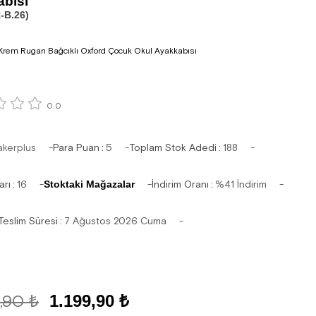
bısı
-B.26)
Krem Rugan Bağcıklı Oxford Çocuk Okul Ayakkabısı
0.0
akerplus
Para Puan
:
5
Toplam Stok Adedi
:
188
arı
:
16
Stoktaki Mağazalar
İndirim Oranı
:
%
41
İndirim
Teslim Süresi
:
7 Ağustos 2026 Cuma
,90 ₺
1.199,90 ₺