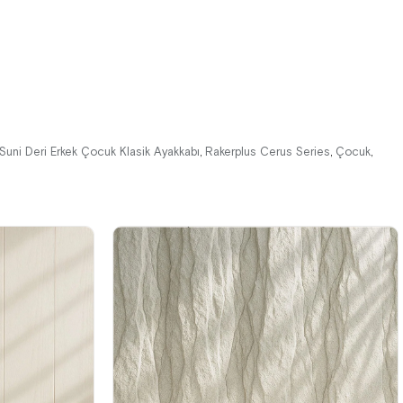
%41İndirim
Ücretsiz
%41İndirim
Ücretsiz
Kargo
Kargo
Suni Deri Erkek Çocuk Klasik Ayakkabı
Rakerplus Cerus Series
Çocuk
,
,
,