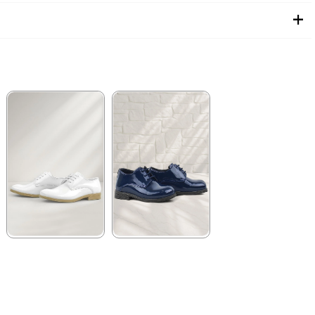
★
★
★
★
★
★
★
★
★
★
1.199,90 ₺
1.129,90 ₺
2.049,90 ₺
1.929,90 ₺